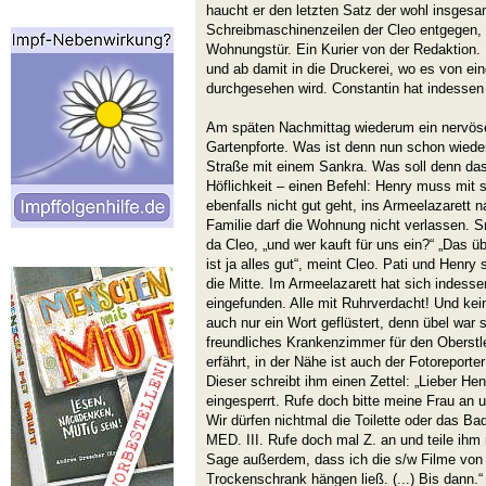
haucht er den letzten Satz der wohl insges
Schreibmaschinenzeilen der Cleo entgegen, d
Wohnungstür. Ein Kurier von der Redaktion. 
und ab damit in die Druckerei, wo es von e
durchgesehen wird. Constantin hat indessen s
Am späten Nachmittag wiederum ein nervöses
Gartenpforte. Was ist denn nun schon wiede
Straße mit einem Sankra. Was soll denn das?
Höflichkeit – einen Befehl: Henry muss mit 
ebenfalls nicht gut geht, ins Armeelazarett
Familie darf die Wohnung nicht verlassen. S
da Cleo, „und wer kauft für uns ein?“ „Das 
ist ja alles gut“, meint Cleo. Pati und Henry
die Mitte. Im Armeelazarett hat sich indess
eingefunden. Alle mit Ruhrverdacht! Und kei
auch nur ein Wort geflüstert, denn übel war si
freundliches Krankenzimmer für den Oberstl
erfährt, in der Nähe ist auch der Fotoreporte
Dieser schreibt ihm einen Zettel: „Lieber Hen
eingesperrt. Rufe doch bitte meine Frau an und
Wir dürfen nichtmal die Toilette oder das Bad 
MED. III. Rufe doch mal Z. an und teile ihm 
Sage außerdem, dass ich die s/w Filme von 
Trockenschrank hängen ließ. (...) Bis dann.“