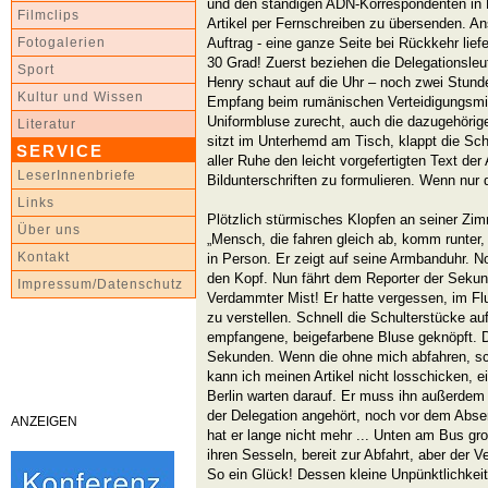
und den ständigen ADN-Korrespondenten in B
Filmclips
Artikel per Fernschreiben zu übersenden. An
Auftrag - eine ganze Seite bei Rückkehr lief
Fotogalerien
30 Grad! Zuerst beziehen die Delegationsleu
Sport
Henry schaut auf die Uhr – noch zwei Stunde
Kultur und Wissen
Empfang beim rumänischen Verteidigungsmini
Uniformbluse zurecht, auch die dazugehörig
Literatur
sitzt im Unterhemd am Tisch, klappt die Sch
SERVICE
aller Ruhe den leicht vorgefertigten Text der
LeserInnenbriefe
Bildunterschriften zu formulieren. Wenn nur
Links
Plötzlich stürmisches Klopfen an seiner Zimm
Über uns
„Mensch, die fahren gleich ab, komm runter, 
Kontakt
in Person. Er zeigt auf seine Armbanduhr. No
den Kopf. Nun fährt dem Reporter der Sekund
Impressum/Datenschutz
Verdammter Mist! Er hatte vergessen, im Fl
zu verstellen. Schnell die Schulterstücke au
empfangene, beigefarbene Bluse geknöpft. Di
Sekunden. Wenn die ohne mich abfahren, sc
kann ich meinen Artikel nicht losschicken, e
Berlin warten darauf. Er muss ihn außerdem 
der Delegation angehört, noch vor dem Abse
ANZEIGEN
hat er lange nicht mehr ... Unten am Bus gro
ihren Sesseln, bereit zur Abfahrt, aber der Ve
So ein Glück! Dessen kleine Unpünktlichkeit