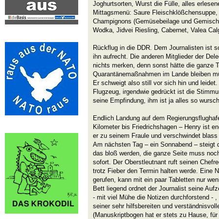
Joghurtsorten, Wurst die Fülle, alles erlese
Mittagsmenü: Saure Fleischklößchensuppe, 
Champignons (Gemüsebeilage und Gemischter
Wodka, Jidvei Riesling, Cabernet, Valea Cal
Rückflug in die DDR. Dem Journalisten ist sc
ihn aufrecht. Die anderen Mitglieder der Del
nichts merken, denn sonst hätte die ganze 
Quarantänemaßnahmen im Lande bleiben müs
Er schweigt also still vor sich hin und leidet
Flugzeug, irgendwie gedrückt ist die Stimmung
seine Empfindung, ihm ist ja alles so wurscht
Endlich Landung auf dem Regierungsflughaf
Kilometer bis Friedrichshagen – Henry ist e
er zu seinem Fraule und verschwindet blass 
Am nächsten Tag – ein Sonnabend – steigt d
das bloß werden, die ganze Seite muss noc
sofort. Der Oberstleutnant ruft seinen Chefre
trotz Fieber den Termin halten werde. Eine No
gerufen, kann mit ein paar Tabletten nur wen
Bett liegend ordnet der Journalist seine Auf
- mit viel Mühe die Notizen durchforstend - , 
seiner sehr hilfsbereiten und verständnisvol
(Manuskriptbogen hat er stets zu Hause, für 