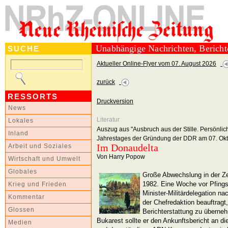
Unabhängige Nachrichten, Berich
SUCHE
Aktueller Online-Flyer vom 07. August 2026
zurück
RESSORTS
Druckversion
News
Literatur
Lokales
Auszug aus "Ausbruch aus der Stille. Persönlic
Inland
Jahrestages der Gründung der DDR am 07. Okt
Im Donaudelta
Arbeit und Soziales
Von Harry Popow
Wirtschaft und Umwelt
Globales
Große Abwechslung in der Ze
1982. Eine Woche vor Pfingst
Krieg und Frieden
Minister-Militärdelegation 
Kommentar
der Chefredaktion beauftragt,
Glossen
Berichterstattung zu überneh
Bukarest sollte er den Ankunftsbericht an di
Medien