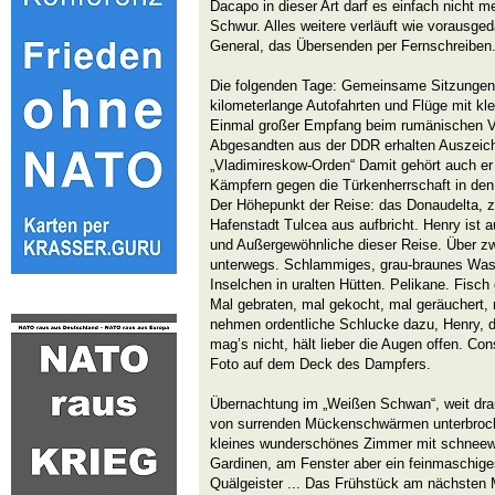
Dacapo in dieser Art darf es einfach nicht m
Schwur. Alles weitere verläuft wie vorausged
General, das Übersenden per Fernschreiben. 
Die folgenden Tage: Gemeinsame Sitzungen
kilometerlange Autofahrten und Flüge mit kl
Einmal großer Empfang beim rumänischen Ve
Abgesandten aus der DDR erhalten Auszeich
„Vladimireskow-Orden“ Damit gehört auch er
Kämpfern gegen die Türkenherrschaft in den
Der Höhepunkt der Reise: das Donaudelta, 
Hafenstadt Tulcea aus aufbricht. Henry ist 
und Außergewöhnliche dieser Reise. Über z
unterwegs. Schlammiges, grau-braunes Wass
Inselchen in uralten Hütten. Pelikane. Fisch
Mal gebraten, mal gekocht, mal geräuchert, 
nehmen ordentliche Schlucke dazu, Henry, de
mag’s nicht, hält lieber die Augen offen. Co
Foto auf dem Deck des Dampfers.
Übernachtung im „Weißen Schwan“, weit drauß
von surrenden Mückenschwärmen unterbroch
kleines wunderschönes Zimmer mit schneew
Gardinen, am Fenster aber ein feinmaschiges
Quälgeister ... Das Frühstück am nächsten 