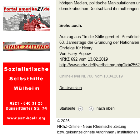
hörigen Medien, politische Manipulationen u
demokratischen Deutschland ihn aufbringen 
Siehe auch:
Auszug aus "In die Stille gerettet. Persönli
63. Jahrestags der Gründung der Nationalen
Ohrfeige für Henry
Von Harry Popow
NRhZ 692 vom 13.02.2019
http://www.nrhz.de/flyer/beitrag.php?id=256
Online-Flyer Nr. 700 vom 10.04.2019
Druckversion
Startseite
nach oben
© 2026
NRhZ-Online - Neue Rheinische Zeitung
bzw. gekennzeichnete AutorInnen / Institutionen