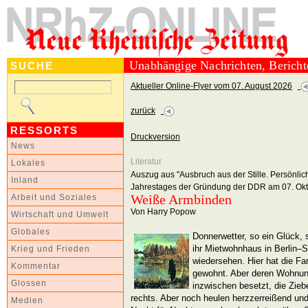
Unabhängige Nachrichten, Berich
SUCHE
Aktueller Online-Flyer vom 07. August 2026
zurück
RESSORTS
Druckversion
News
Literatur
Lokales
Auszug aus "Ausbruch aus der Stille. Persönlic
Inland
Jahrestages der Gründung der DDR am 07. Okt
Weiße Armbinden
Arbeit und Soziales
Von Harry Popow
Wirtschaft und Umwelt
Globales
Donnerwetter, so ein Glück,
ihr Mietwohnhaus in Berlin–
Krieg und Frieden
wiedersehen. Hier hat die Fa
Kommentar
gewohnt. Aber deren Wohnung 
Glossen
inzwischen besetzt, die Ziebe
rechts. Aber noch heulen herzzerreißend und
Medien