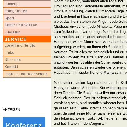
Nacht für Nacht, manchmal auch tagsüber. S
Filmclips
Provisorisch sind Bettgestelle aufgebaut, m
Brot auf Zuteilung, gleich für mehrere Tag
Fotogalerien
und krachend in Häuser schlagen und die Er
Sport
bleibt das Herz stehen vor Angst. Jede Sek
Kultur und Wissen
Miethaus erwischen, jede Minute ... Papa m
zum Volkssturm, wie er sagt. Nach drei Tagen
Literatur
sich melden sollte, seien schon die Russen. 
SERVICE
Henry hört, wie er Mama von Menschen beric
LeserInnenbriefe
aufgehängt wurden, an ihnen ein Schild mit de
Verräter. Es ist alles so schrecklich und gr
Links
seinen Größten mit aufs Dach des Hauses. D
Über uns
bläulich-weißen Strahlen der Scheinwerfer,
Kontakt
abtasten. Dann schrillen wieder die Sirenen.
Papa lässt ihn wieder frei und Mama schimpf
Impressum/Datenschutz
Nach vielen, vielen Tagen stehen an der Kelle
Henry, es waren Mongolen. Sie wollen irgen
doch Russin. Die Soldaten wollen nur etwas
Schluck nehmen. Das ist selbstverständlic
vorsichtig sein, sind natürlich misstrauisch
gewesen sein, Henry streift sich nach dem 
ANZEIGEN
über, da sagt seine Mutter ganz leise, als w
den folgenschweren Satz: „Ab heute ist Fried
und hat Tränen in den Augen ...