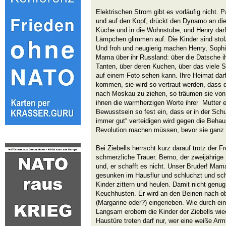
Elektrischen Strom gibt es vorläufig nicht. Pa
und auf den Kopf, drückt den Dynamo an die 
Küche und in die Wohnstube, und Henry darf
Lämpchen glimmen auf. Die Kinder sind stol
Und froh und neugierig machen Henry, Sophi
Mama über ihr Russland: über die Datsche ih
Tanten, über deren Kuchen, über das viele
auf einem Foto sehen kann. Ihre Heimat dar
kommen, sie wird so vertraut werden, dass 
nach Moskau zu ziehen, so träumen sie von e
ihnen die warmherzigen Worte ihrer Mutter e
Bewusstsein so fest ein, dass er in der Sch
immer gut“ verteidigen wird gegen die Behaup
Revolution machen müssen, bevor sie ganz 
Bei Ziebells herrscht kurz darauf trotz der 
schmerzliche Trauer. Berno, der zweijährige
und, er schafft es nicht. Unser Bruder! Mam
gesunken im Hausflur und schluchzt und sch
Kinder zittern und heulen. Damit nicht genug:
Keuchhusten. Er wird an den Beinen nach obe
(Margarine oder?) eingerieben. Wie durch ein
Langsam erobern die Kinder der Ziebells wied
Haustüre treten darf nur, wer eine weiße Armb