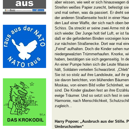
aber wissen, wie weit er sich hinauswagen da
Streifen weißes Papier zurecht, befestigt s
und mal sehen, was da passiert. Er dreht se
der anderen Straßenseite hockt in einer Haus
den Lauf einer Waffe, der sich nach oben bew
Schiss. Da streckt er seine zwei Arme mit d
sich wieder. Der Junge holt tief Luft, er ist 
daß er die geforderten Binden vorzeigen kon
zur nächsten Straßenecke. Dort war mal eine
„Feind“ aufhalten. Doch die Kinder sehen n
niedergewalzten Trümmerhaufen. Knorke, w
haben, bestätigen sie sich gegenseitig. In d
An einer Pumpe holen sich die Leute Wasser
hält, Soldaten verteilen Schwarzbrot. „Chleb“
Sie ist so stolz auf ihre Landsleute, auf ih
sie davon berichten, von blühenden Bäumen 
Moskau, von einem Bild voller Schönheit, 
sind. Die Kinder glauben fest an ihre Erzähl
ewige Träumer. Und so setzt sich fest in se
Harmonie, nach Menschlichkeit, Schutzschil
zugleich...
Harry Popow: „Ausbruch aus der Stille. P
Umbruchzeiten“