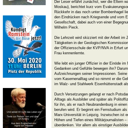
Der Leser erfährt zunächst, wer die Eltern 
Moskau), berichtet kurz vom Evakuierungso
Rückkehr in das noch unter Bombenhagel lie
den Eindrücken nach Kriegsende und vom Ei
Gesellschaft, dabei auch von einer Begegnu
Wilhelm Pieck.
Die Lehrzeit wird skizziert mit der Arbeit im
Tätigkeiten in der Geologischen Kommissi
der Offiziersschule der KVP/NVA in Erfurt un
Frau kennenlernte.
Wie lebt ein junger Offizier in der Einöde i
Gedanken und Gefühle bewegen ihn? Darum 
Aufzeichnungen seiner Impressionen. Seine 
vom Kasernenalltag und so nimmt er die Gel
im Walz- und Stahlwerk Eisenhüttenstadt als 
Durch Versetzungen gelangt er nach Potsd
Alltags als Ausbilder und später als Politoffi
für ihn, als er nach Neubrandenburg in eine
berufen wird. Er beginnt ein Fernstudium als 
Marx-Universität in Leipzig. Inzwischen ist er
Höhen und Tiefen eines Militärjournalisten –
überdenken. Vor allem als einstiger Ausbilde