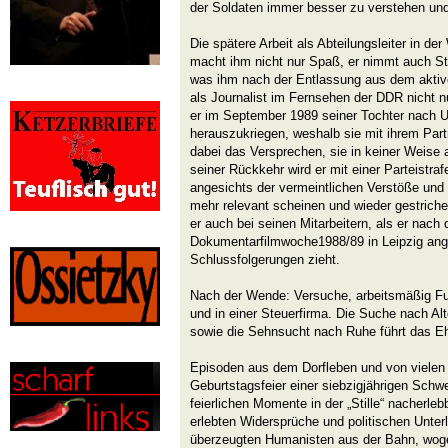
der Soldaten immer besser zu verstehen und 
Die spätere Arbeit als Abteilungsleiter in d
macht ihm nicht nur Spaß, er nimmt auch St
was ihm nach der Entlassung aus dem aktive
als Journalist im Fernsehen der DDR nicht nu
er im September 1989 seiner Tochter nach U
herauszukriegen, weshalb sie mit ihrem Partn
dabei das Versprechen, sie in keiner Weise a
seiner Rückkehr wird er mit einer Parteistra
angesichts der vermeintlichen Verstöße und F
mehr relevant scheinen und wieder gestriche
er auch bei seinen Mitarbeitern, als er nach
Dokumentarfilmwoche1988/89 in Leipzig ange
Schlussfolgerungen zieht.
Nach der Wende: Versuche, arbeitsmäßig Fu
und in einer Steuerfirma. Die Suche nach Al
sowie die Sehnsucht nach Ruhe führt das 
Episoden aus dem Dorfleben und von vielen
Geburtstagsfeier einer siebzigjährigen Schw
feierlichen Momente in der „Stille“ nacherleb
erlebten Widersprüche und politischen Unter
überzeugten Humanisten aus der Bahn, wogeg