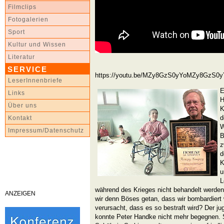
Filmclips
Fotogalerien
Sport
Kultur und Wissen
Literatur
SERVICE
https://youtu.be/MZy8GzS0yYoMZy8GzS0y
LeserInnenbriefe
E
Links
H
Über uns
K
d
Kontakt
W
Impressum/Datenschutz
B
z
d
K
u
L
während des Krieges nicht behandelt werde
ANZEIGEN
wir denn Böses getan, dass wir bombardiert
verursacht, dass es so bestraft wird? Der j
konnte Peter Handke nicht mehr begegnen. S