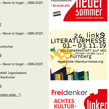
– Never to forget – 1999-2019",
57
– Never to forget – 1999-2019",
ikentscher
69
– Never to forget – 1999-2019",
rbild Jugoslawiens
Fikentscher
70
chern unter...")