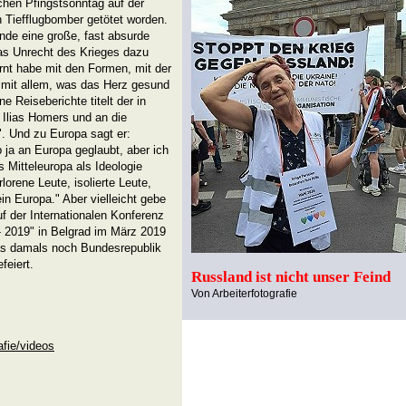
ichen Pfingstsonntag auf der
 Tiefflugbomber getötet worden.
nde eine große, fast absurde
das Unrecht des Krieges dazu
rnt habe mit den Formen, mit der
mit allem, was das Herz gesund
e Reiseberichte titelt der in
 Ilias Homers und an die
. Und zu Europa sagt er:
 ja an Europa geglaubt, aber ich
 Mitteleuropa als Ideologie
rlorene Leute, isolierte Leute,
in Europa." Aber vielleicht gebe
f der Internationalen Konferenz
019" in Belgrad im März 2019
das damals noch Bundesrepublik
feiert.
Russland ist nicht unser Feind
Von Arbeiterfotografie
afie/videos