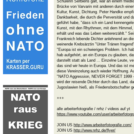
Schülerin Serbiens galt, war an einem friedl
Brücke von Varvarin mit anderen durch einen
Kultur, Kunst, Dichtung. Peter Handke empfi
Dankbarkeit, die durch die Perversität und 
geführt habe, "dass ich ein Land kennengele
Kunst, mit den Rhythmen, mit dem Himmel, 
erhält und was das Leben weitererzählt." Sein
Frankreich lebende Dichter anlehnend an die
weinende Krebsärztin "Unter Tränen fragend"
"Europa ist ein schwieriges Problem. Ich hab
hab aufgehört, an ein Europa zu glauben, das
darstellt statt als Land ... Einzelne Leute, ve
das sind wir heute in Europa. Und das ist me
diese Vereinzelung auch wieder Hoffnung. Au
"NATO Aggression, NEVER FORGET 1999 - 2
wird der reisende Dichter durch das Land, 
Jugoslawien hieß, als Friedensbotschafter ge
+++
alle arbeiterfotografie / nrhz / videos auf yt
https://www.youtube.com/user/arbeiterfotogr
JOIN US
http://www.arbeiterfotografie.com/
JOIN US
http://www.nrhz.de/flyer/