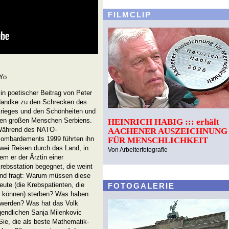
FILMCLIP
Yo
in poetischer Beitrag von Peter
andke zu den Schrecken des
rieges und den Schönheiten und
en großen Menschen Serbiens.
HEINRICH HABIG ::: erhält
ährend des NATO-
AACHENER AUSZEICHNUNG
ombardements 1999 führten ihn
FÜR MENSCHLICHKEIT
wei Reisen durch das Land, in
Von Arbeiterfotografie
em er der Ärztin einer
rebsstation begegnet, die weint
nd fragt: Warum müssen diese
eute (die Krebspatienten, die
FOTOGALERIE
n können) sterben? Was haben
 werden? Was hat das Volk
ugendlichen Sanja Milenkovic
ie, die als beste Mathematik-