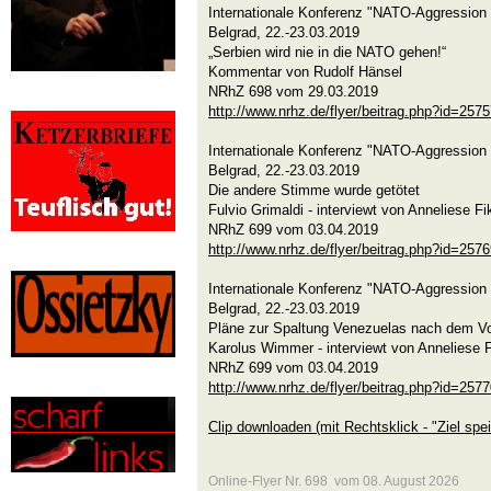
Internationale Konferenz "NATO-Aggression 
Belgrad, 22.-23.03.2019
„Serbien wird nie in die NATO gehen!“
Kommentar von Rudolf Hänsel
NRhZ 698 vom 29.03.2019
http://www.nrhz.de/flyer/beitrag.php?id=257
Internationale Konferenz "NATO-Aggression 
Belgrad, 22.-23.03.2019
Die andere Stimme wurde getötet
Fulvio Grimaldi - interviewt von Anneliese F
NRhZ 699 vom 03.04.2019
http://www.nrhz.de/flyer/beitrag.php?id=257
Internationale Konferenz "NATO-Aggression 
Belgrad, 22.-23.03.2019
Pläne zur Spaltung Venezuelas nach dem Vo
Karolus Wimmer - interviewt von Anneliese 
NRhZ 699 vom 03.04.2019
http://www.nrhz.de/flyer/beitrag.php?id=257
Clip downloaden (mit Rechtsklick - "Ziel spei
Online-Flyer Nr. 698 vom 08. August 2026