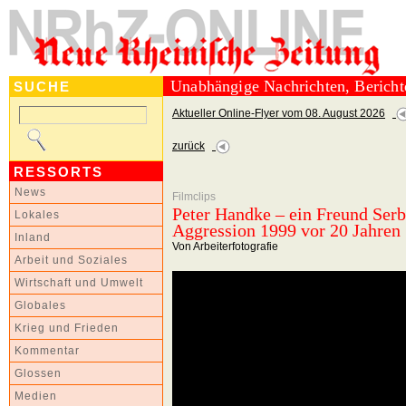
Unabhängige Nachrichten, Berich
SUCHE
Aktueller Online-Flyer vom 08. August 2026
zurück
RESSORTS
News
Filmclips
Peter Handke – ein Freund Ser
Lokales
Aggression 1999 vor 20 Jahren
Inland
Von Arbeiterfotografie
Arbeit und Soziales
Wirtschaft und Umwelt
Globales
Krieg und Frieden
Kommentar
Glossen
Medien