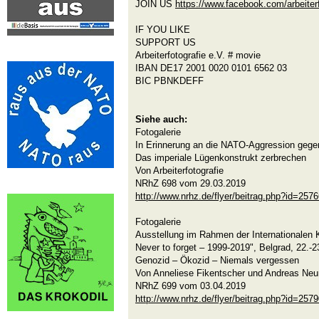
JOIN US
https://www.facebook.com/arbeiter
IF YOU LIKE
SUPPORT US
Arbeiterfotografie e.V. # movie
IBAN DE17 2001 0020 0101 6562 03
BIC PBNKDEFF
Siehe auch:
Fotogalerie
In Erinnerung an die NATO-Aggression gege
Das imperiale Lügenkonstrukt zerbrechen
Von Arbeiterfotografie
NRhZ 698 vom 29.03.2019
http://www.nrhz.de/flyer/beitrag.php?id=257
Fotogalerie
Ausstellung im Rahmen der Internationalen
Never to forget – 1999-2019", Belgrad, 22.-
Genozid – Ökozid – Niemals vergessen
Von Anneliese Fikentscher und Andreas Ne
NRhZ 699 vom 03.04.2019
http://www.nrhz.de/flyer/beitrag.php?id=257