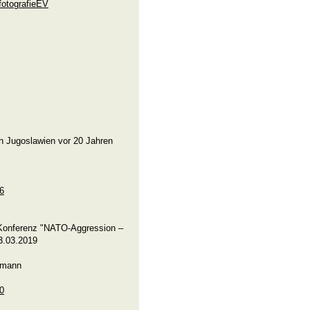
fotografieEV
n Jugoslawien vor 20 Jahren
66
 Konferenz "NATO-Aggression –
23.03.2019
umann
90