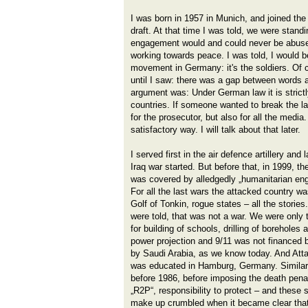
I was born in 1957 in Munich, and joined th
draft. At that time I was told, we were standi
engagement would and could never be abuse
working towards peace. I was told, I would b
movement in Germany: it's the soldiers. Of co
until I saw: there was a gap between words a
argument was: Under German law it is strictl
countries. If someone wanted to break the la
for the prosecutor, but also for all the medi
satisfactory way. I will talk about that later.
I served first in the air defence artillery and
Iraq war started. But before that, in 1999, t
was covered by alledgedly „humanitarian en
For all the last wars the attacked country w
Golf of Tonkin, rogue states – all the stories
were told, that was not a war. We were only t
for building of schools, drilling of boreholes 
power projection and 9/11 was not financed 
by Saudi Arabia, as we know today. And Atta
was educated in Hamburg, Germany. Simila
before 1986, before imposing the death pen
„R2P“, responsibility to protect – and these sto
make up crumbled when it became clear tha