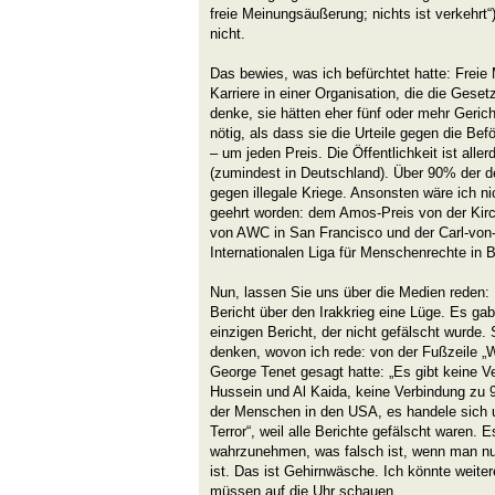
freie Meinungsäußerung; nichts ist verkehrt“
nicht.
Das bewies, was ich befürchtet hatte: Frei
Karriere in einer Organisation, die die Gese
denke, sie hätten eher fünf oder mehr Gerich
nötig, als dass sie die Urteile gegen die Bef
– um jeden Preis. Die Öffentlichkeit ist alle
(zumindest in Deutschland). Über 90% der 
gegen illegale Kriege. Ansonsten wäre ich n
geehrt worden: dem Amos-Preis von der Kir
von AWC in San Francisco und der Carl-von-
Internationalen Liga für Menschenrechte in B
Nun, lassen Sie uns über die Medien reden: 
Bericht über den Irakkrieg eine Lüge. Es ga
einzigen Bericht, der nicht gefälscht wurde. 
denken, wovon ich rede: von der Fußzeil
George Tenet gesagt hatte: „Es gibt keine
Hussein und Al Kaida, keine Verbindung zu 9/
der Menschen in den USA, es handele sich
Terror“, weil alle Berichte gefälscht waren. 
wahrzunehmen, was falsch ist, wenn man n
ist. Das ist Gehirnwäsche. Ich könnte weiter
müssen auf die Uhr schauen.