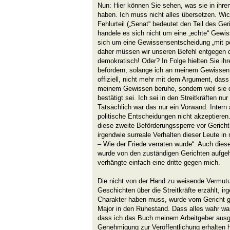
Nun: Hier können Sie sehen, was sie in ihre
haben. Ich muss nicht alles übersetzen. Wich
Fehlurteil („Senat“ bedeutet den Teil des Ger
handele es sich nicht um eine „echte“ Gewi
sich um eine Gewissensentscheidung „mit po
daher müssen wir unseren Befehl entgegen 
demokratisch! Oder? In Folge hielten Sie ih
befördern, solange ich an meinem Gewissen f
offiziell, nicht mehr mit dem Argument, das
meinem Gewissen beruhe, sondern weil sie d
bestätigt sei. Ich sei in den Streitkräften n
Tatsächlich war das nur ein Vorwand. Intern
politische Entscheidungen nicht akzeptiere
diese zweite Beförderungssperre vor Gericht.
irgendwie surreale Verhalten dieser Leute 
– Wie der Friede verraten wurde“. Auch dies
wurde von den zuständigen Gerichten aufge
verhängte einfach eine dritte gegen mich.
Die nicht von der Hand zu weisende Vermutu
Geschichten über die Streitkräfte erzählt, i
Charakter haben muss, wurde vom Gericht get
Major in den Ruhestand. Dass alles wahr war,
dass ich das Buch meinem Arbeitgeber ausge
Genehmigung zur Veröffentlichung erhalten h