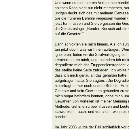
Und wenn es sich um ein Verbrechen handel
solchen Krieg nicht nur nicht mitmachen, son
übrigen deckt sich das mit meinem Gewissen
Sie die früheren Befehle vergessen würden?
jetzt tun müssen und Sie vergessen die Ges
die Gesetzeslage. „Berufen Sie sich auf die 
auf die Gesetze.“
Dann schickten sie mich hinaus. Als ich zur
tun jetzt doch, was wir Ihnen auftragen. We
ignorieren, leiten wir die Strafverfolgung ei
kriminalisierten mich, und, nachdem ich mei
degradierte mich das Truppendienstgericht
das stellte keine Seite zufrieden. Ich wollte 
dass ich mich genau an das gehalten hatte,
aufgetragen hatte. Sie sagten: „Die Degradie
hinterfragt immer noch unsere Befehle. Er be
Gesetze und sein Gewissen gebunden zu sei
mich sogar befördern können, ohne mich u
Gewähren von Vorteilen ist meiner Meinung na
Methode, Gehirne zu beeinflussen und Leute
schwenken – auch, und vor allem, wenn es s
handelt.
Im Jahr 2005 wurde der Fall schließlich vo