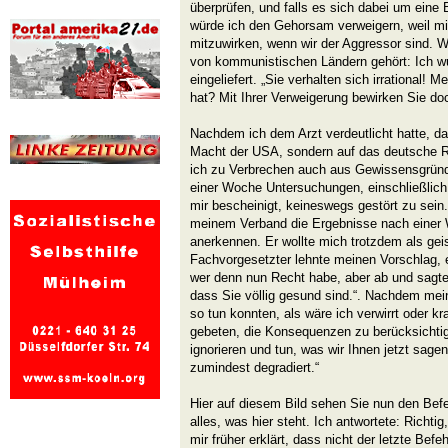
überprüfen, und falls es sich dabei um eine 
würde ich den Gehorsam verweigern, weil mir
mitzuwirken, wenn wir der Aggressor sind. W
von kommunistischen Ländern gehört: Ich w
eingeliefert. „Sie verhalten sich irrational! 
hat? Mit Ihrer Verweigerung bewirken Sie do
Nachdem ich dem Arzt verdeutlicht hatte, da
Macht der USA, sondern auf das deutsche Re
ich zu Verbrechen auch aus Gewissensgründ
einer Woche Untersuchungen, einschließlich
mir bescheinigt, keineswegs gestört zu sein. 
meinem Verband die Ergebnisse nach einer
anerkennen. Er wollte mich trotzdem als geis
Fachvorgesetzter lehnte meinen Vorschlag, e
wer denn nun Recht habe, aber ab und sagte:
dass Sie völlig gesund sind.“. Nachdem mei
so tun konnten, als wäre ich verwirrt oder kr
gebeten, die Konsequenzen zu berücksichti
ignorieren und tun, was wir Ihnen jetzt sage
zumindest degradiert.“
Hier auf diesem Bild sehen Sie nun den Befeh
alles, was hier steht. Ich antwortete: Richtig
mir früher erklärt, dass nicht der letzte Befe