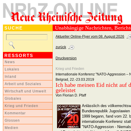
Unabhängige Nachrichten, Berich
SUCHE
Aktueller Online-Flyer vom 08. August 2026
zurück
RESSORTS
Druckversion
News
Krieg und Frieden
Lokales
Internationale Konferenz "NATO-Aggression – N
Inland
Belgrad, 22.-23.03.2019
Ich habe meinen Eid nicht auf
Arbeit und Soziales
geleistet
Wirtschaft und Umwelt
Von Florian D. Pfaff
Globales
Anlässlich des völkerrechtsw
Krieg und Frieden
Bundesrepublik Jugoslawien 
Kommentar
1999 begann, fand vom 22. b
Glossen
internationale Konferenz sta
"NATO-Aggression - Niemals 
Medien