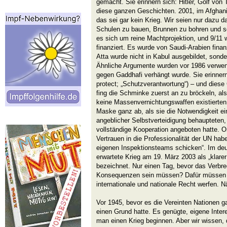
gemacht. Sie erinnern sich: Hitler, Golf von
diese ganzen Geschichten. 2001, im Afghani
das sei gar kein Krieg. Wir seien nur dazu 
Schulen zu bauen, Brunnen zu bohren und so 
es sich um reine Machtprojektion, und 9/11 
finanziert. Es wurde von Saudi-Arabien finan
Atta wurde nicht in Kabul ausgebildet, sond
Ähnliche Argumente wurden vor 1986 verwend
gegen Gaddhafi verhängt wurde. Sie erinnern 
protect; „Schutzverantwortung“) – und diese
fing die Schminke zuerst an zu bröckeln, al
keine Massenvernichtungswaffen existierte
Maske ganz ab, als sie die Notwendigkeit e
angeblicher Selbstverteidigung behauptete
vollständige Kooperation angeboten hatte. O
Vertrauen in die Professionalität der UN hab
eigenen Inspektionsteams schicken“. Im de
erwartete Krieg am 19. März 2003 als „klare
bezeichnet. Nur einen Tag, bevor das Verbr
Konsequenzen sein müssen? Dafür müssen wi
internationale und nationale Recht werfen. N
Vor 1945, bevor es die Vereinten Nationen g
einen Grund hatte. Es genügte, eigene Inte
man einen Krieg beginnen. Aber wir wissen, 