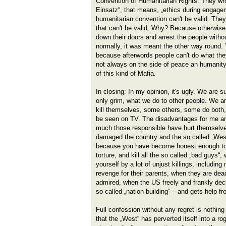
Convention of Humanitarian Rights. They wro
Einsatz“, that means, „ethics during engage
humanitarian convention can't be valid. They
that can't be valid. Why? Because otherwise
down their doors and arrest the people witho
normally, it was meant the other way round. 
because afterwords people can't do what the
not always on the side of peace an humanity,
of this kind of Mafia.
In closing: In my opinion, it's ugly. We are su
only grim, what we do to other people. We a
kill themselves, some others, some do both,
be seen on TV. The disadvantages for me a
much those responsible have hurt themselve
damaged the country and the so called „West“ o
because you have become honest enough to te
torture, and kill all the so called „bad guys“
yourself by a lot of unjust killings, includin
revenge for their parents, when they are dead
admired, when the US freely and frankly decl
so called „nation building“ – and gets help fr
Full confession without any regret is nothing l
that the „West“ has perverted itself into a 