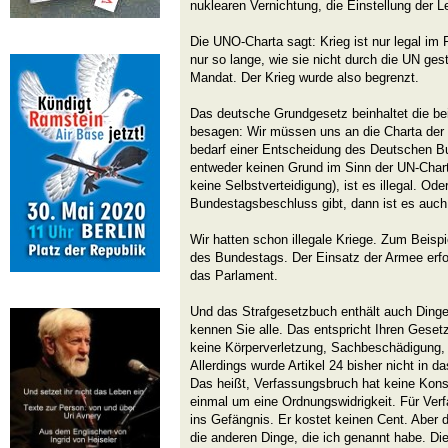
nuklearen Vernichtung, die Einstellung der L
Die UNO-Charta sagt: Krieg ist nur legal im 
nur so lange, wie sie nicht durch die UN ges
Mandat. Der Krieg wurde also begrenzt.
Das deutsche Grundgesetz beinhaltet die bei
besagen: Wir müssen uns an die Charta der 
bedarf einer Entscheidung des Deutschen B
entweder keinen Grund im Sinn der UN-Chart
keine Selbstverteidigung), ist es illegal. Od
Bundestagsbeschluss gibt, dann ist es auch i
Wir hatten schon illegale Kriege. Zum Beisp
des Bundestags. Der Einsatz der Armee erf
das Parlament.
Und das Strafgesetzbuch enthält auch Dinge,
kennen Sie alle. Das entspricht Ihren Geset
keine Körperverletzung, Sachbeschädigung, 
Allerdings wurde Artikel 24 bisher nicht in
Das heißt, Verfassungsbruch hat keine Kons
einmal um eine Ordnungswidrigkeit. Für Ve
ins Gefängnis. Er kostet keinen Cent. Aber 
die anderen Dinge, die ich genannt habe. Di