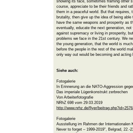
showing its face, sometimes framing other s
course, appreciate to be their friends and ra
them in a peaceful world. But that requires, t
brutality, then give up the idea of being able
have the same weapons and prosperity as th
eventually, educate the next generation, not 
against supremacy or living in prosperity, but
problems we face in the 21st century. We need
the young generation, that the world is much 
before the people in the rest of the world ma
only way out would be becoming and acting l
Siehe auch:
Fotogalerie
In Erinnerung an die NATO-Aggression gege
Das imperiale Lügenkonstrukt zerbrechen
Von Arbeiterfotografie
NRhZ 698 vom 29.03.2019
http://www.nrhz.de/flyer/beitrag.php?id=257
Fotogalerie
Ausstellung im Rahmen der Internationalen
Never to forget – 1999-2019", Belgrad, 22.-