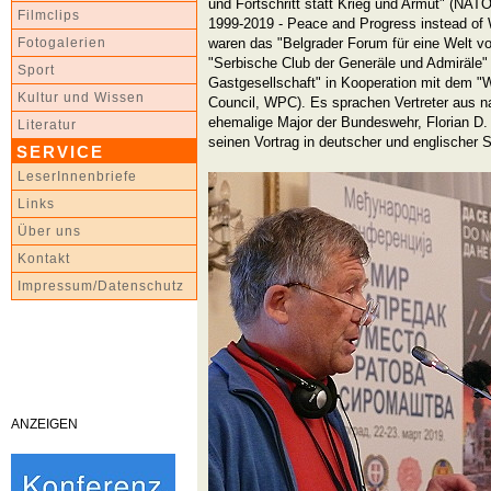
und Fortschritt statt Krieg und Armut" (NATO
Filmclips
1999-2019 - Peace and Progress instead of 
waren das "Belgrader Forum für eine Welt vo
Fotogalerien
"Serbische Club der Generäle und Admiräle"
Sport
Gastgesellschaft" in Kooperation mit dem "W
Kultur und Wissen
Council, WPC). Es sprachen Vertreter aus n
ehemalige Major der Bundeswehr, Florian D.
Literatur
seinen Vortrag in deutscher und englischer 
SERVICE
LeserInnenbriefe
Links
Über uns
Kontakt
Impressum/Datenschutz
ANZEIGEN