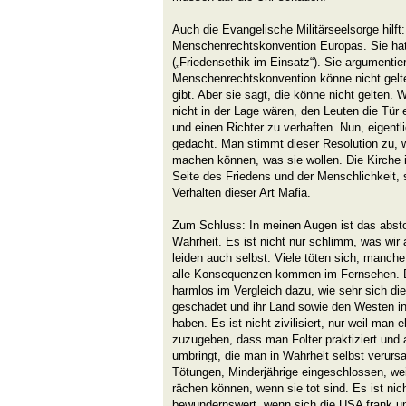
Auch die Evangelische Militärseelsorge hilft:
Menschenrechtskonvention Europas. Sie hat
(„Friedensethik im Einsatz“). Sie argumentier
Menschenrechtskonvention könne nicht gelte
gibt. Aber sie sagt, die könne nicht gelten. 
nicht in der Lage wären, den Leuten die Tür
und einen Richter zu verhaften. Nun, eigent
gedacht. Man stimmt dieser Resolution zu, w
machen können, was sie wollen. Die Kirche i
Seite des Friedens und der Menschlichkeit, 
Verhalten dieser Art Mafia.
Zum Schluss: In meinen Augen ist das absto
Wahrheit. Es ist nicht nur schlimm, was wi
leiden auch selbst. Viele töten sich, manch
alle Konsequenzen kommen im Fernsehen. Di
harmlos im Vergleich dazu, wie sehr sich die
geschadet und ihr Land sowie den Westen i
haben. Es ist nicht zivilisiert, nur weil man 
zuzugeben, dass man Folter praktiziert und 
umbringt, die man in Wahrheit selbst verurs
Tötungen, Minderjährige eingeschlossen, weil 
rächen können, wenn sie tot sind. Es ist nic
bewundernswert, wenn sich die USA frank u