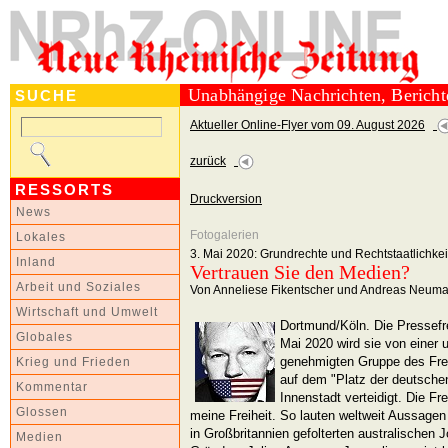
Unabhängige Nachrichten, Berich
SUCHE
Aktueller Online-Flyer vom 09. August 2026
zurück
RESSORTS
Druckversion
News
Fotogalerien
Lokales
3. Mai 2020: Grundrechte und Rechtstaatlichkei
Inland
Vertrauen Sie den Medien?
Arbeit und Soziales
Von Anneliese Fikentscher und Andreas Neum
Wirtschaft und Umwelt
Dortmund/Köln. Die Pressefre
Globales
Mai 2020 wird sie von einer
genehmigten Gruppe des Fr
Krieg und Frieden
auf dem "Platz der deutschen
Kommentar
Innenstadt verteidigt. Die Fr
Glossen
meine Freiheit. So lauten weltweit Aussagen
in Großbritannien gefolterten australischen 
Medien