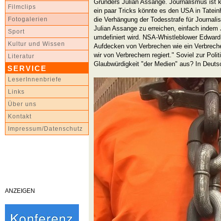
Gründers Julian Assange. Journalismus ist 
Filmclips
ein paar Tricks könnte es den USA in Tateinh
die Verhängung der Todesstrafe für Journa
Fotogalerien
Julian Assange zu erreichen, einfach indem
Sport
umdefiniert wird. NSA-Whistleblower Edwa
Kultur und Wissen
Aufdecken von Verbrechen wie ein Verbrech
wir von Verbrechern regiert." Soviel zur Polit
Literatur
Glaubwürdigkeit "der Medien" aus? In Deuts
SERVICE
LeserInnenbriefe
Links
Über uns
Kontakt
Impressum/Datenschutz
ANZEIGEN