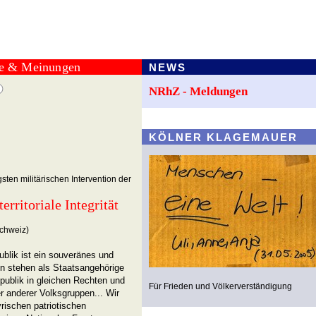
te & Meinungen
NEWS
NRhZ - Meldungen
KÖLNER KLAGEMAUER
sten militärischen Intervention der
erritoriale Integrität
Schweiz)
blik ist ein souveränes und
en stehen als Staatsangehörige
publik in gleichen Rechten und
Für Frieden und Völkerverständigung
er anderer Volksgruppen... Wir
yrischen patriotischen