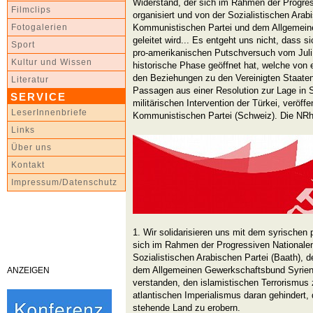
Widerstand, der sich im Rahmen der Progres
Filmclips
organisiert und von der Sozialistischen Arab
Kommunistischen Partei und dem Allgemein
Fotogalerien
geleitet wird... Es entgeht uns nicht, dass 
Sport
pro-amerikanischen Putschversuch vom Juli 
Kultur und Wissen
historische Phase geöffnet hat, welche von e
den Beziehungen zu den Vereinigten Staaten 
Literatur
Passagen aus einer Resolution zur Lage in S
SERVICE
militärischen Intervention der Türkei, veröffe
LeserInnenbriefe
Kommunistischen Partei (Schweiz). Die NRh
Links
Über uns
Kontakt
Impressum/Datenschutz
1. Wir solidarisieren uns mit dem syrischen 
sich im Rahmen der Progressiven Nationalen 
Sozialistischen Arabischen Partei (Baath), 
dem Allgemeinen Gewerkschaftsbund Syriens 
ANZEIGEN
verstanden, den islamistischen Terrorismus
atlantischen Imperialismus daran gehindert, d
stehende Land zu erobern.