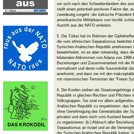
um sich nach den Schwellenländern des eur
stellt einen potentiell positiven Faktor dar,
zweideutig vorgeht: der türkische Präsident E
amerikanische Militärbasis von Incirlik sch
Austritt aus der NATO einleiten.
5. Die Türkei hat im Rahmen der Gipfeltreffe
die vom ethnischen Separatismus bedrohte terr
Syrischen Arabischen Republik anerkennen w
bewahrheitet, ist es aber notwendig, dass di
bilateralen Abkommen von Adana von 1998 ei
Beziehungen und Zusammenarbeit mit der R
normalisiert und deren volle Souveränität üb
anerkennt, und dass sie mit den inakzeptab
mit islamistischen Terroristen der “Freien S
6. Die Kurden stehen als Staatsangehörige 
Republik in gleichen Rechten und Pflichten 
Volksgruppen. Sie sind vor allem aufgerufen
Arabischen Republik zu respektieren: das bed
ohne Genehmigung des Generalstabs der Sy
privaten und dann noch vom Ausland bewaf
zu organisieren; (b:) Abbruch aller Beziehun
Separatismus an Israel und an die Vereinigt
der Syrischen Arabischen Republik ketten; (