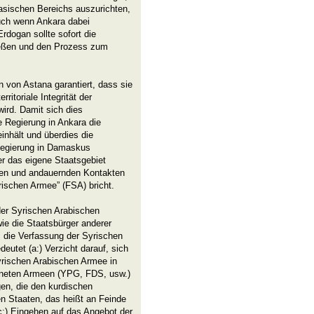
asischen Bereichs auszurichten,
 auch wenn Ankara dabei
rdogan sollte sofort die
ließen und den Prozess zum
n von Astana garantiert, dass sie
itoriale Integrität der
ird. Damit sich dies
e Regierung in Ankara die
nhält und überdies die
egierung in Damaskus
er das eigene Staatsgebiet
len und andauernden Kontakten
yrischen Armee” (FSA) bricht.
der Syrischen Arabischen
wie die Staatsbürger anderer
, die Verfassung der Syrischen
eutet (a:) Verzicht darauf, sich
rischen Arabischen Armee in
fneten Armeen (YPG, FDS, usw.)
gen, die den kurdischen
en Staaten, das heißt an Feinde
c:) Eingehen auf das Angebot der