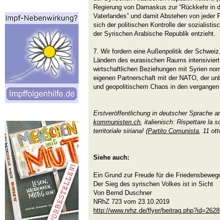
Regierung von Damaskus zur “Rückkehr in d
Vaterlandes” und damit Abstehen von jeder
sich der politischen Kontrolle der sozialisti
der Syrischen Arabische Republik entzieht.
7. Wir fordern eine Außenpolitik der Schweiz
Ländern des eurasischen Raums intensiviert
wirtschaftlichen Beziehungen mit Syrien nor
eigenen Partnerschaft mit der NATO, der unb
und geopolitischem Chaos in den vergangen
Erstveröffentlichung in deutscher Sprache 
kommunisten.ch
, italienisch: Rispettare la s
territoriale siriana! (
Partito Comunista
, 11 ot
Siehe auch:
Ein Grund zur Freude für die Friedensbeweg
Der Sieg des syrischen Volkes ist in Sicht
Von Bernd Duschner
NRhZ 723 vom 23.10.2019
http://www.nrhz.de/flyer/beitrag.php?id=262