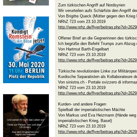
Zum türkischen Angriff auf Nordsyrien
Wir verurteilen aufs Schärfste den Angriff de
Von Brigitte Queck (Mütter gegen den Krieg 
NRhZ 723 vom 23.10.2019
http://www.nrhz.de/flyer/beitrag.php?id=262
Offener Brief an die Gegnerinnen des türkisc
Ich begrüße den Befehl Trumps zum Abzug
Von Hartmut Barth-Engelbart
NRhZ 723 vom 23.10.2019
http://www.nrhz.de/flyer/beitrag.php?id=262
Türkische revolutionäre Linke zur Militäroper
Kurdische Separatisten als Kollaborateure d
Von sinistra.ch - Portale svizzero di informa
NRhZ 723 vom 23.10.2019
http://www.nrhz.de/flyer/beitrag.php?id=262
Kurden- und andere Fragen
Spielball der imperialistischen Mächte
Von Markus und Eva Heizmann (Hände weg 
imperialistischen Krieg, Basel)
NRhZ 723 vom 23.10.2019
http://www.nrhz.de/flyer/beitrag.php?id=262