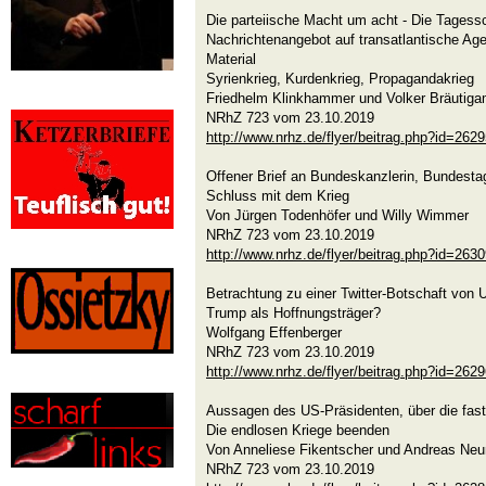
Die parteiische Macht um acht - Die Tagessc
Nachrichtenangebot auf transatlantische Age
Material
Syrienkrieg, Kurdenkrieg, Propagandakrieg
Friedhelm Klinkhammer und Volker Bräutiga
NRhZ 723 vom 23.10.2019
http://www.nrhz.de/flyer/beitrag.php?id=262
Offener Brief an Bundeskanzlerin, Bundesta
Schluss mit dem Krieg
Von Jürgen Todenhöfer und Willy Wimmer
NRhZ 723 vom 23.10.2019
http://www.nrhz.de/flyer/beitrag.php?id=263
Betrachtung zu einer Twitter-Botschaft von
Trump als Hoffnungsträger?
Wolfgang Effenberger
NRhZ 723 vom 23.10.2019
http://www.nrhz.de/flyer/beitrag.php?id=262
Aussagen des US-Präsidenten, über die fast 
Die endlosen Kriege beenden
Von Anneliese Fikentscher und Andreas Ne
NRhZ 723 vom 23.10.2019