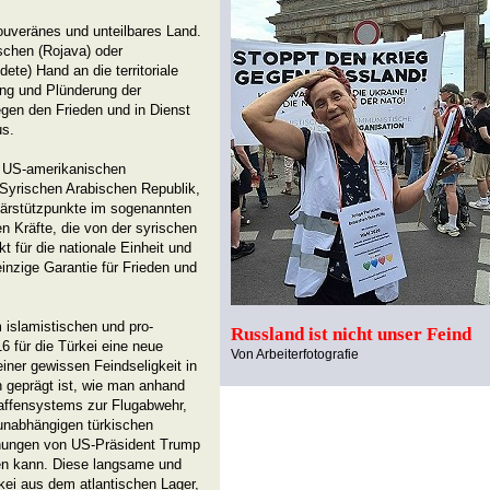
souveränes und unteilbares Land.
ischen (Rojava) oder
e) Hand an die territoriale
ung und Plünderung der
gegen den Frieden und in Dienst
us.
r US-amerikanischen
Syrischen Arabischen Republik,
tärstützpunkte im sogenannten
en Kräfte, die von der syrischen
 für die nationale Einheit und
einzige Garantie für Frieden und
 islamistischen und pro-
Russland ist nicht unser Feind
 für die Türkei eine neue
Von Arbeiterfotografie
iner gewissen Feindseligkeit in
 geprägt ist, wie man anhand
affensystems zur Flugabwehr,
unabhängigen türkischen
ungen von US-Präsident Trump
hen kann. Diese langsame und
kei aus dem atlantischen Lager,