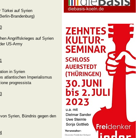
r Türkei auf Syrien
Berlin-Brandenburg)
90
hen Angriffskrieges auf Syrien
 der US-Army
91
ation in Syrien
es atlantischen Imperialismus
zione progressista
93
von Syrien, Bündnis gegen den
94