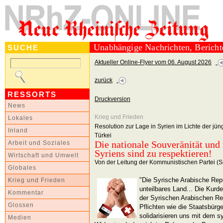
Unabhängige Nachrichten, Berich
SUCHE
Aktueller Online-Flyer vom 06. August 2026
zurück
RESSORTS
Druckversion
News
Krieg und Frieden
Lokales
Resolution zur Lage in Syrien im Lichte der jüng
Inland
Türkei
Die nationale Souveränität und t
Arbeit und Soziales
Syriens sind zu respektieren!
Wirtschaft und Umwelt
Von der Leitung der Kommunistischen Partei (
Globales
"Die Syrische Arabische Repu
Krieg und Frieden
unteilbares Land... Die Kurd
Kommentar
der Syrischen Arabischen Re
Glossen
Pflichten wie die Staatsbürg
solidarisieren uns mit dem s
Medien