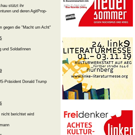
hau stützt ihr
nturen und deren AgitProp-
m gegen die "Macht um Acht"
95
g und SoldatInnen
09
 US-Präsident Donald Trump
96
nicht berichtet wird
umann