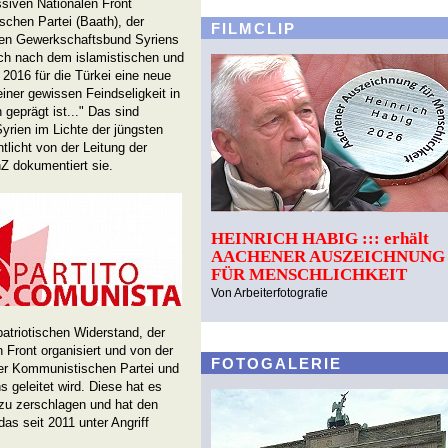
siven Nationalen Front
ischen Partei (Baath), der
FILMCLIP
en Gewerkschaftsbund Syriens
sich nach dem islamistischen und
2016 für die Türkei eine neue
iner gewissen Feindseligkeit in
geprägt ist..." Das sind
yrien im Lichte der jüngsten
ntlicht von der Leitung der
Z dokumentiert sie.
HEINRICH HABIG ::: erhält
AACHENER AUSZEICHNUNG
FÜR MENSCHLICHKEIT
Von Arbeiterfotografie
patriotischen Widerstand, der
Front organisiert und von der
FOTOGALERIE
der Kommunistischen Partei und
geleitet wird. Diese hat es
 zu zerschlagen und hat den
as seit 2011 unter Angriff