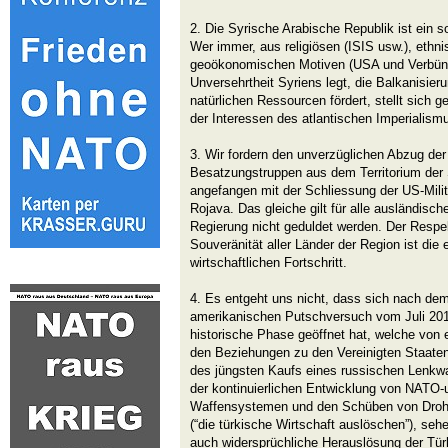
2. Die Syrische Arabische Republik ist ein 
Wer immer, aus religiösen (ISIS usw.), ethn
geoökonomischen Motiven (USA und Verbündet
Unversehrtheit Syriens legt, die Balkanisier
natürlichen Ressourcen fördert, stellt sich 
der Interessen des atlantischen Imperialism
3. Wir fordern den unverzüglichen Abzug de
Besatzungstruppen aus dem Territorium der 
angefangen mit der Schliessung der US-Mili
Rojava. Das gleiche gilt für alle ausländisch
Regierung nicht geduldet werden. Der Respekt
Souveränität aller Länder der Region ist die 
wirtschaftlichen Fortschritt.
4. Es entgeht uns nicht, dass sich nach dem
amerikanischen Putschversuch vom Juli 2016
historische Phase geöffnet hat, welche von e
den Beziehungen zu den Vereinigten Staaten
des jüngsten Kaufs eines russischen Lenkw
der kontinuierlichen Entwicklung von NATO-
Waffensystemen und den Schüben von Droh
(“die türkische Wirtschaft auslöschen”), se
auch widersprüchliche Herauslösung der Tür