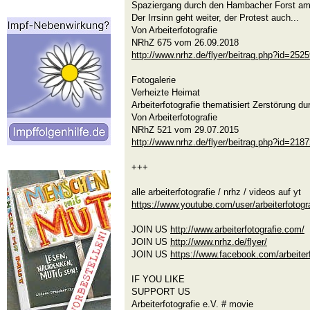
Spaziergang durch den Hambacher Forst am
Der Irrsinn geht weiter, der Protest auch...
Von Arbeiterfotografie
NRhZ 675 vom 26.09.2018
http://www.nrhz.de/flyer/beitrag.php?id=252
Fotogalerie
Verheizte Heimat
Arbeiterfotografie thematisiert Zerstörung 
Von Arbeiterfotografie
NRhZ 521 vom 29.07.2015
http://www.nrhz.de/flyer/beitrag.php?id=218
+++
alle arbeiterfotografie / nrhz / videos auf yt
https://www.youtube.com/user/arbeiterfotogr
JOIN US
http://www.arbeiterfotografie.com/
JOIN US
http://www.nrhz.de/flyer/
JOIN US
https://www.facebook.com/arbeiter
IF YOU LIKE
SUPPORT US
Arbeiterfotografie e.V. # movie