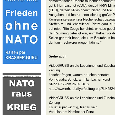
demokratischen Rechte tausender demonstri
geht. Herr Laschet (CDU), derzeit NRW-Minis
(CDU), derzeit NRW-Innenminister und RWE-P
Ausgaben und Instrumentalisierung großer P
Konzerninteressen zur Rechenschaft gezog
Steffen M. und "christlicher" Pietät ganz zu
schreibt: "Ein Zeuge berichtet, er habe ges
der Räumung beteiligt war, unmittelbar vor 
Seilen gerüttelt habe, die zum Baumhaus hoc
der kaum schwerer wiegen könnte."
Siehe auch:
VideoGRUSS an die Leserinnen und Zuscha
Zeitung
Laschet fragen, warum er Leben zerstört
Von Klaudia Scholz am Hambacher Forst
NRhZ 675 vom 26.09.2018
http://www.nrhz.de/flyer/beitrag.php?id=252
VideoGRUSS an die Leserinnen und Zuscha
Zeitung
Es ist super wichtig, hier zu sein
Von Lisa am Hambacher Forst