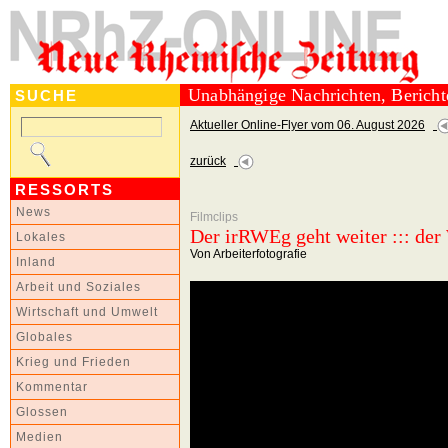
Unabhängige Nachrichten, Berich
SUCHE
Aktueller Online-Flyer vom 06. August 2026
zurück
RESSORTS
News
Filmclips
Der irRWEg geht weiter ::: der
Lokales
Von Arbeiterfotografie
Inland
Arbeit und Soziales
Wirtschaft und Umwelt
Globales
Krieg und Frieden
Kommentar
Glossen
Medien