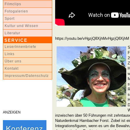
Filmclips
Fotogalerien
Sport
Kultur und Wissen
Literatur
https://youtu.be/vHgzjQ8XjhMvHgzjQ8XjhM
SERVICE
LeserInnenbriefe
S
F
Links
2
Über uns
Z
H
Kontakt
w
Impressum/Datenschutz
M
s
R
s
H
D
W
ANZEIGEN
inzwischen über 50 Führungen mit zehntau
Naturdenkmal Hambacher Forst. Zobel ist ei
Integrationsfiguren, wenn es um die Bewahr