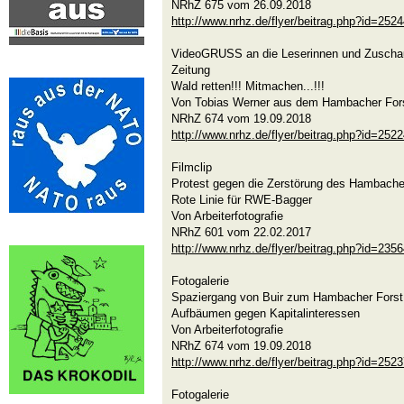
NRhZ 675 vom 26.09.2018
http://www.nrhz.de/flyer/beitrag.php?id=252
VideoGRUSS an die Leserinnen und Zuscha
Zeitung
Wald retten!!! Mitmachen...!!!
Von Tobias Werner aus dem Hambacher For
NRhZ 674 vom 19.09.2018
http://www.nrhz.de/flyer/beitrag.php?id=252
Filmclip
Protest gegen die Zerstörung des Hambache
Rote Linie für RWE-Bagger
Von Arbeiterfotografie
NRhZ 601 vom 22.02.2017
http://www.nrhz.de/flyer/beitrag.php?id=235
Fotogalerie
Spaziergang von Buir zum Hambacher Fors
Aufbäumen gegen Kapitalinteressen
Von Arbeiterfotografie
NRhZ 674 vom 19.09.2018
http://www.nrhz.de/flyer/beitrag.php?id=252
Fotogalerie