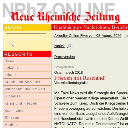
Unabhängige Nachrichten, Berich
SUCHE
Aktueller Online-Flyer vom 08. August 2026
zurück
RESSORTS
Druckversion
News
Fotogalerien
Lokales
Ostermarsch 2018
Inland
Frieden mit Russland!
Arbeit und Soziales
Von Arbeiterfotografie
Wirtschaft und Umwelt
Mit Fake News wird die Strategie der Spannu
Globales
Operationen werden Kriege angezettelt. Die 
Schwelle zum Krieg. Doch die Kriegstreiber 
Krieg und Frieden
Friedensbewegung zu schwächen. Deshalb a
Kommentar
eine von der Basis ausgehende Aufklärungs
Glossen
mit Russland statt weiter in den Dritten Wel
NATO! NATO: Raus aus Deutschland!" ist au
Medien