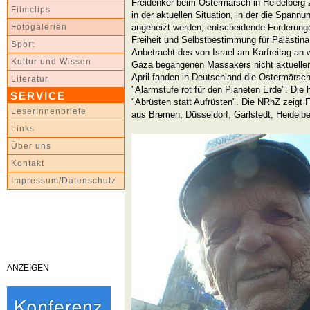
Freidenker beim Ostermarsch in Heidelberg z
Filmclips
in der aktuellen Situation, in der die Spann
angeheizt werden, entscheidende Forderunge
Fotogalerien
Freiheit und Selbstbestimmung für Palästina
Sport
Anbetracht des von Israel am Karfreitag an 
Kultur und Wissen
Gaza begangenen Massakers nicht aktueller
April fanden in Deutschland die Ostermärsch
Literatur
"Alarmstufe rot für den Planeten Erde". Die 
SERVICE
"Abrüsten statt Aufrüsten". Die NRhZ zeigt
LeserInnenbriefe
aus Bremen, Düsseldorf, Garlstedt, Heidelbe
Links
Über uns
Kontakt
Impressum/Datenschutz
ANZEIGEN