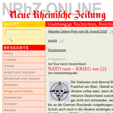
Unabhängige Nachrichten, Berich
SUCHE
Aktueller Online-Flyer vom 08. August 2026
zurück
RESSORTS
Druckversion
News
Fotogalerien
Lokales
Auf Tour durch Deutschland
Inland
NATO raus – KRIEG aus (2)
Arbeit und Soziales
Von Arbeiterfotografie
Wirtschaft und Umwelt
Die Stationen sind diesmal B
Globales
Frankfurt am Main. Überall wi
Ukraine vorbei wäre, wenn d
Krieg und Frieden
inklusive Deutschland zurüc
Kommentar
gar nicht erst entstanden, 
Glossen
bis an die Grenzen Russlands vorgedrungen w
Schritt auch noch in die Ukraine eindringen w
Medien