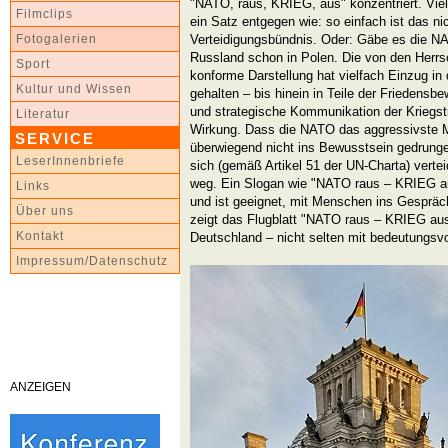
"NATO, raus, KRIEG, aus" konzentriert. Vie
Filmclips
ein Satz entgegen wie: so einfach ist das ni
Verteidigungsbündnis. Oder: Gäbe es die NA
Fotogalerien
Russland schon in Polen. Die von den Herrs
Sport
konforme Darstellung hat vielfach Einzug i
Kultur und Wissen
gehalten – bis hinein in Teile der Friedensb
und strategische Kommunikation der Kriegstr
Literatur
Wirkung. Dass die NATO das aggressivste Mil
SERVICE
überwiegend nicht ins Bewusstsein gedrung
LeserInnenbriefe
sich (gemäß Artikel 51 der UN-Charta) verteid
weg. Ein Slogan wie "NATO raus – KRIEG au
Links
und ist geeignet, mit Menschen ins Gespräc
Über uns
zeigt das Flugblatt "NATO raus – KRIEG au
Kontakt
Deutschland – nicht selten mit bedeutungsvo
Impressum/Datenschutz
ANZEIGEN