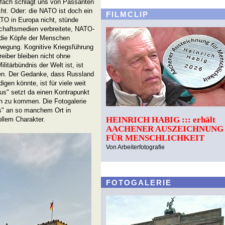
lfach schlägt uns von Passanten
cht. Oder: die NATO ist doch ein
FILMCLIP
TO in Europa nicht, stünde
chaftsmedien verbreitete, NATO-
n die Köpfe der Menschen
ewegung. Kognitive Kriegsführung
eiber bleiben nicht ohne
itärbündnis der Welt ist, ist
en. Der Gedanke, dass Russland
igen könnte, ist für viele weit
s" setzt da einen Kontrapunkt
h zu kommen. Die Fotogalerie
s" an so manchem Ort in
HEINRICH HABIG ::: erhält
llem Charakter.
AACHENER AUSZEICHNUNG
FÜR MENSCHLICHKEIT
Von Arbeiterfotografie
FOTOGALERIE