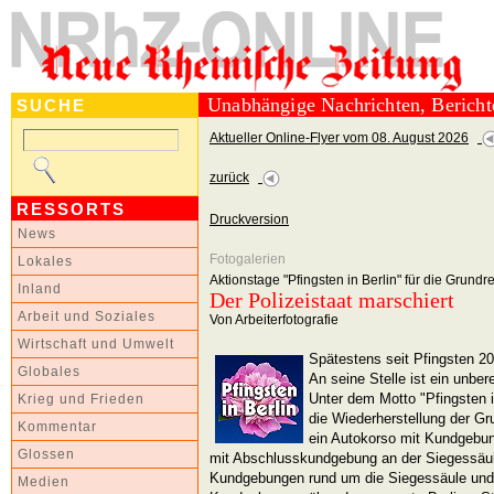
Unabhängige Nachrichten, Berich
SUCHE
Aktueller Online-Flyer vom 08. August 2026
zurück
RESSORTS
Druckversion
News
Fotogalerien
Lokales
Aktionstage "Pfingsten in Berlin" für die Grundr
Inland
Der Polizeistaat marschiert
Arbeit und Soziales
Von Arbeiterfotografie
Wirtschaft und Umwelt
Spätestens seit Pfingsten 202
Globales
An seine Stelle ist ein unber
Unter dem Motto "Pfingsten i
Krieg und Frieden
die Wiederherstellung der Gr
Kommentar
ein Autokorso mit Kundgebu
Glossen
mit Abschlusskundgebung an der Siegessäule
Kundgebungen rund um die Siegessäule und
Medien