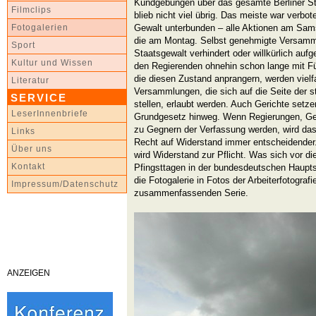
Kundgebungen über das gesamte Berliner Sta
Filmclips
blieb nicht viel übrig. Das meiste war verbot
Gewalt unterbunden – alle Aktionen am Sam
Fotogalerien
die am Montag. Selbst genehmigte Versamm
Sport
Staatsgewalt verhindert oder willkürlich auf
Kultur und Wissen
den Regierenden ohnehin schon lange mit F
die diesen Zustand anprangern, werden vielf
Literatur
Versammlungen, die sich auf die Seite der s
SERVICE
stellen, erlaubt werden. Auch Gerichte set
LeserInnenbriefe
Grundgesetz hinweg. Wenn Regierungen, Geri
zu Gegnern der Verfassung werden, wird das 
Links
Recht auf Widerstand immer entscheidender
Über uns
wird Widerstand zur Pflicht. Was sich vor d
Kontakt
Pfingsttagen in der bundesdeutschen Hauptst
die Fotogalerie in Fotos der Arbeiterfotograf
Impressum/Datenschutz
zusammenfassenden Serie.
ANZEIGEN