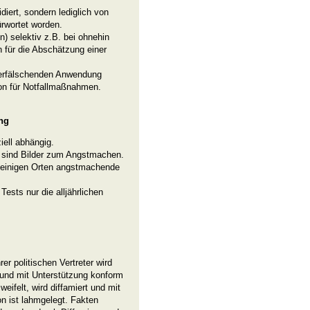
diert, sondern lediglich von
ürwortet worden.
n) selektiv z.B. bei ohnehin
für die Abschätzung einer
 verfälschenden Anwendung
ion für Notfallmaßnahmen.
ung
iell abhängig.
 sind Bilder zum Angstmachen.
 einigen Orten angstmachende
ests nur die alljährlichen
er politischen Vertreter wird
und mit Unterstützung konform
ifelt, wird diffamiert und mit
on ist lahmgelegt. Fakten