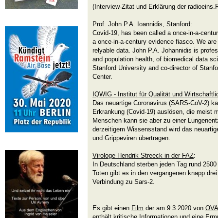
(Interview-Zitat und Erklärung der radioeins.
Prof. John P.A. Ioannidis, Stanford
:
Covid-19, has been called a once-in-a-centu
a once-in-a-century evidence fiasco. We are
relyable data. John P.A. Johannidis is profe
and population health, of biomedical data sci
Stanford University and co-director of Stan
Center.
IQWIG - Institut für Qualität und Wirtschaft
Das neuartige Coronavirus (SARS-CoV-2) kan
Erkrankung (Covid-19) auslösen, die meist m
Menschen kann sie aber zu einer Lungenent
derzeitigem Wissensstand wird das neuartig
und Grippeviren übertragen.
Virologe Hendrik Streeck in der FAZ
:
In Deutschland sterben jeden Tag rund 2500
Toten gibt es in den vergangenen knapp drei
Verbindung zu Sars-2.
Es gibt einen
Film
der am 9.3.2020 von
OVA
enthält kritische Informationen und eine Ermu