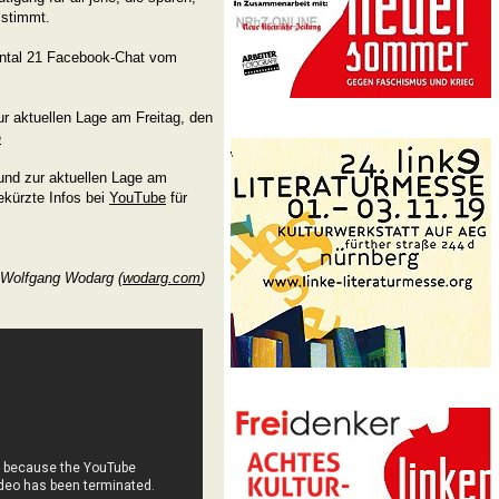
 stimmt.
ontal 21 Facebook-Chat vom
r aktuellen Lage am Freitag, den
e
und zur aktuellen Lage am
ekürzte Infos bei
YouTube
für
. Wolfgang Wodarg (
wodarg.com
)