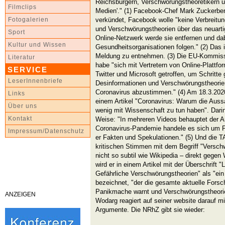
Reichsbürgern, Verschwörungstheoretikern u
Filmclips
Medien'." (1) Facebook-Chef Mark Zuckerber
verkündet, Facebook wolle "keine Verbreitun
Fotogalerien
und Verschwörungstheorien über das neuarti
Sport
Online-Netzwerk werde sie entfernen und da
Kultur und Wissen
Gesundheitsorganisationen folgen." (2) Das 
Meldung zu entnehmen. (3) Die EU-Kommissi
Literatur
habe "sich mit Vertretern von Online-Plattf
SERVICE
Twitter und Microsoft getroffen, um Schritte
LeserInnenbriefe
Desinformationen und Verschwörungstheori
Coronavirus abzustimmen." (4) Am 18.3.2020 i
Links
einem Artikel "Coronavirus: Warum die Aus
Über uns
wenig mit Wissenschaft zu tun haben". Darin
Kontakt
Weise: "In mehreren Videos behauptet der A
Coronavirus-Pandemie handele es sich um 
Impressum/Datenschutz
er Fakten und Spekulationen." (5) Und die T
kritischen Stimmen mit dem Begriff "Verschw
nicht so subtil wie Wikipedia – direkt geg
wird er in einem Artikel mit der Überschrift 
Gefährliche Verschwörungstheorien" als "ein
bezeichnet, "der die gesamte aktuelle Forschu
Panikmache warnt und Verschwörungstheorien
ANZEIGEN
Wodarg reagiert auf seiner website darauf 
Argumente. Die NRhZ gibt sie wieder: