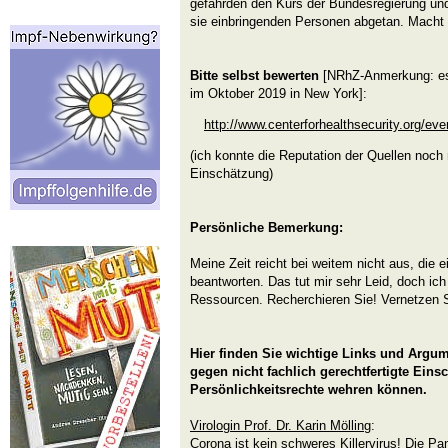
gefährden den Kurs der Bundesregierung und
sie einbringenden Personen abgetan. Macht 
Bitte selbst bewerten
[NRhZ-Anmerkung: es
im Oktober 2019 in New York]:
http://www.centerforhealthsecurity.org/eve
(ich konnte die Reputation der Quellen noch 
Einschätzung)
Persönliche Bemerkung:
Meine Zeit reicht bei weitem nicht aus, die
beantworten. Das tut mir sehr Leid, doch ich
Ressourcen. Recherchieren Sie! Vernetzen S
Hier finden Sie wichtige Links und Argum
gegen nicht fachlich gerechtfertigte Ein
Persönlichkeitsrechte wehren können.
Virologin Prof. Dr. Karin Mölling
:
Corona ist kein schweres Killervirus! Die P