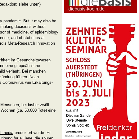
Redaktion: siehe unten)
ry pandemic. But it may also be
 making decisions without
ssor of medicine, of epidemiology
ence, and of statistics at
ford’s Meta-Research Innovation
lichkeit im Gesundheitswesen
n eine grippeähnliche
ild verläuft. Bei manchen
zündung führen. Nach
e Coronavirus wie Erkältungs-
 Menschen, bei bisher zwölf
 Wochen (ca. 50.000 Tote) eine
Lmedia
produziert wurde. Er
tigung für all jene, die spüren,