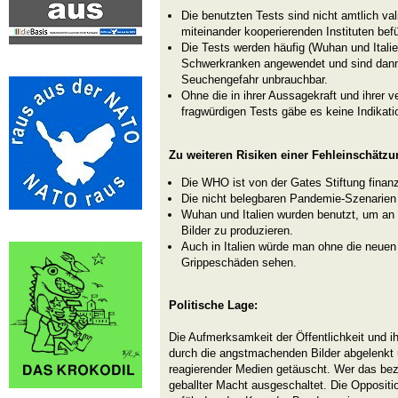
Die benutzten Tests sind nicht amtlich vali
miteinander kooperierenden Instituten bef
Die Tests werden häufig (Wuhan und Italie
Schwerkranken angewendet und sind dann 
Seuchengefahr unbrauchbar.
Ohne die in ihrer Aussagekraft und ihrer
fragwürdigen Tests gäbe es keine Indikat
Zu weiteren Risiken einer Fehleinschätz
Die WHO ist von der Gates Stiftung finanz
Die nicht belegbaren Pandemie-Szenarien
Wuhan und Italien wurden benutzt, um an
Bilder zu produzieren.
Auch in Italien würde man ohne die neuen T
Grippeschäden sehen.
Politische Lage:
Die Aufmerksamkeit der Öffentlichkeit und ihr
durch die angstmachenden Bilder abgelenkt 
reagierender Medien getäuscht. Wer das bezwe
geballter Macht ausgeschaltet. Die Oppositi