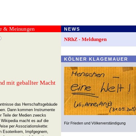
te & Meinungen
NEWS
NRhZ - Meldungen
KÖLNER KLAGEMAUER
nd mit geballter Macht
enntnisse das Herrschaftsgebäude
ohen. Dann kommen Instrumente
r Teile der Medien zwecks
 Wikipedia macht es auf die
Für Frieden und Völkerverständigung
ise per Assoziationskette:
 Esoterikern, Impfgegnern,