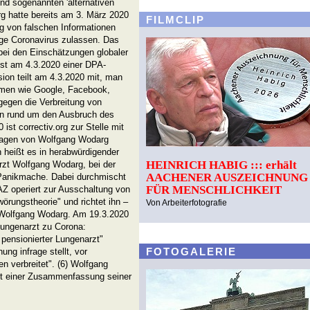
nd sogenannten 'alternativen
g hatte bereits am 3. März 2020
FILMCLIP
g von falschen Informationen
ge Coronavirus zulassen. Das
bei den Einschätzungen globaler
ist am 4.3.2020 einer DPA-
on teilt am 4.3.2020 mit, man
ormen wie Google, Facebook,
 gegen die Verbreitung von
en rund um den Ausbruch des
st correctiv.org zur Stelle mit
sagen von Wolfgang Wodarg
 heißt es in herabwürdigender
HEINRICH HABIG ::: erhält
rzt Wolfgang Wodarg, bei der
AACHENER AUSZEICHNUNG
Panikmache. Dabei durchmischt
FÜR MENSCHLICHKEIT
AZ operiert zur Ausschaltung von
örungstheorie" und richtet ihn –
Von Arbeiterfotografie
en Wolfgang Wodarg. Am 19.3.2020
"Lungenarzt zu Corona:
 pensionierter Lungenarzt"
FOTOGALERIE
ng infrage stellt, vor
 verbreitet". (6) Wolfgang
mit einer Zusammenfassung seiner