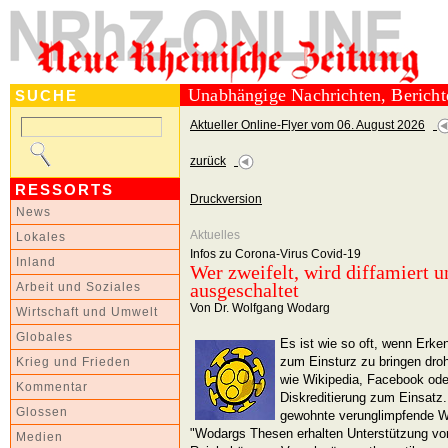
Unabhängige Nachrichten, Berich
SUCHE
Aktueller Online-Flyer vom 06. August 2026
zurück
RESSORTS
Druckversion
News
Aktuelles
Lokales
Infos zu Corona-Virus Covid-19
Inland
Wer zweifelt, wird diffamiert u
ausgeschaltet
Arbeit und Soziales
Von Dr. Wolfgang Wodarg
Wirtschaft und Umwelt
Globales
Es ist wie so oft, wenn Erk
zum Einsturz zu bringen dr
Krieg und Frieden
wie Wikipedia, Facebook ode
Kommentar
Diskreditierung zum Einsatz.
Glossen
gewohnte verunglimpfende We
"Wodargs Thesen erhalten Unterstützung von
Medien