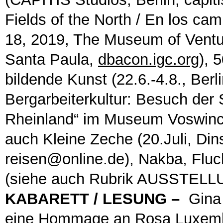
Fields of the North / En los ca
18, 2019, The Museum of Ventu
Santa Paula,
dbacon.igc.org
), 
bildende Kunst (22.6.-4.8., Berl
Bergarbeiterkultur: Besuch der
Rheinland“ im Museum Voswinck
auch Kleine Zeche (20.Juli, Di
reisen@online.de), Nakba, Fluc
(siehe auch Rubrik AUSSTE
KABARETT
/ LESUNG –
Gina 
eine Hommage an Rosa Luxemburg