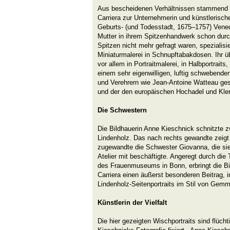
Aus bescheidenen Verhältnissen stammend e
Carriera zur Unternehmerin und künstlerischen
Geburts- (und Todesstadt, 1675–1757) Venedi
Mutter in ihrem Spitzenhandwerk schon durc
Spitzen nicht mehr gefragt waren, spezialisi
Miniaturmalerei in Schnupftabakdosen. Ihr ü
vor allem in Portraitmalerei, in Halbportraits,
einem sehr eigenwilligen, luftig schwebenden
und Verehrern wie Jean-Antoine Watteau ges
und der den europäischen Hochadel und Kleru
Die Schwestern
Die Bildhauerin Anne Kieschnick schnitzte zw
Lindenholz. Das nach rechts gewandte zeigt 
zugewandte die Schwester Giovanna, die sie 
Atelier mit beschäftigte. Angeregt durch d
des Frauenmuseums in Bonn, erbringt die Bi
Carriera einen äußerst besonderen Beitrag, 
Lindenholz-Seitenportraits im Stil von Gem
Künstlerin der Vielfalt
Die hier gezeigten Wischportraits sind flüch