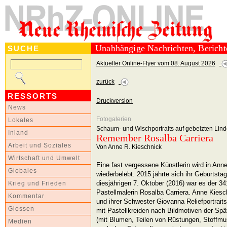
Unabhängige Nachrichten, Berich
SUCHE
Aktueller Online-Flyer vom 08. August 2026
zurück
RESSORTS
Druckversion
News
Fotogalerien
Lokales
Schaum- und Wischportraits auf gebeizten Lind
Inland
Remember Rosalba Carriera
Arbeit und Soziales
Von Anne R. Kieschnick
Wirtschaft und Umwelt
Eine fast vergessene Künstlerin wird in An
Globales
wiederbelebt. 2015 jährte sich ihr Geburtst
diesjährigen 7. Oktober (2016) war es der 3
Krieg und Frieden
Pastellmalerin Rosalba Carriera. Anne Kiesc
Kommentar
und ihrer Schwester Giovanna Reliefportrait
Glossen
mit Pastellkreiden nach Bildmotiven der Spä
(mit Blumen, Teilen von Rüstungen, Stoffmu
Medien