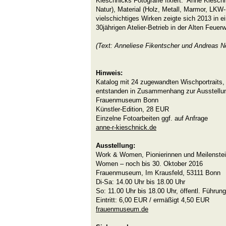
Kieschnicks Fotografie fixiert. Anne Kieschn
Natur), Material (Holz, Metall, Marmor, LKW
vielschichtiges Wirken zeigte sich 2013 in e
30jährigen Atelier-Betrieb in der Alten Feuer
(Text: Anneliese Fikentscher und Andreas 
Hinweis:
Katalog mit 24 zugewandten Wischportraits,
entstanden in Zusammenhang zur Ausstell
Frauenmuseum Bonn
Künstler-Edition, 28 EUR
Einzelne Fotoarbeiten ggf. auf Anfrage
anne-r-kieschnick.de
Ausstellung:
Work & Women, Pionierinnen und Meilenstein
Women – noch bis 30. Oktober 2016
Frauenmuseum, Im Krausfeld, 53111 Bonn
Di-Sa: 14.00 Uhr bis 18.00 Uhr
So: 11.00 Uhr bis 18.00 Uhr, öffentl. Führun
Eintritt: 6,00 EUR / ermäßigt 4,50 EUR
frauenmuseum.de