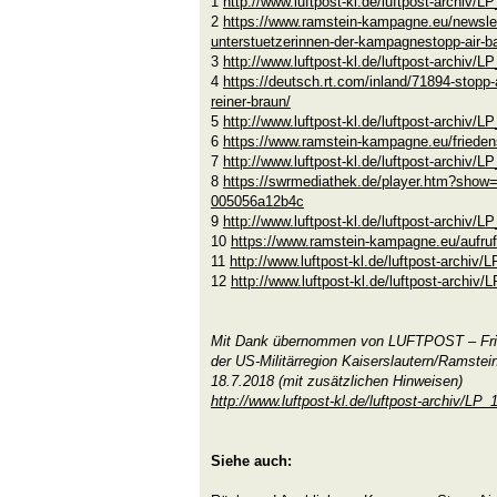
1
http://www.luftpost-kl.de/luftpost-archiv
2
https://www.ramstein-kampagne.eu/newslet
unterstuetzerinnen-der-kampagnestopp-air-b
3
http://www.luftpost-kl.de/luftpost-archiv
4
https://deutsch.rt.com/inland/71894-stopp-
reiner-braun/
5
http://www.luftpost-kl.de/luftpost-archiv
6
https://www.ramstein-kampagne.eu/frieden
7
http://www.luftpost-kl.de/luftpost-archiv
8
https://swrmediathek.de/player.htm?show
005056a12b4c
9
http://www.luftpost-kl.de/luftpost-archiv
10
https://www.ramstein-kampagne.eu/aufruf
11
http://www.luftpost-kl.de/luftpost-archi
12
http://www.luftpost-kl.de/luftpost-archi
Mit Dank übernommen von LUFTPOST – Fried
der US-Militärregion Kaiserslautern/Ramstein 
18.7.2018 (mit zusätzlichen Hinweisen)
http://www.luftpost-kl.de/luftpost-archiv/L
Siehe auch: