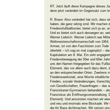
RT: Jetzt läuft diese Kampagne dieses Ja
denn jetzt verändert im Gegensatz zum le
R. Braun: Also verändert hat sich, dass w
haben, die ganz witzig sind. Wir machen d
Friedensfußballturnier, bietet sich ja an, 
Und es bietet sich auch deswegen an, wei
Werner Liebrich. Werner Liebrich war Mittel
Weltmeisterschaftsmannschaft von 1954, 
Armee, ist von den Faschisten zum Tode v
überlebt – ich sag es mal zugespitzt – d
Kapitulation am 8. Mai. Ein sehr engagier
Friedensbewegung der 50er und 60er Jahre
uns den Namen freigegeben für das Fußball
Element, das vor allem auch dazu dient, 
an den entsprechenden Orten. Zweitens m
Friedenswerkstatt, eine Woche inhaltliche
Frieden, soziale Veränderungen, Gerechtig
von Gesellschaften, Frauenfragen – das 
Franziskaner-Gymnasium behandeln – also
Franziskus als Eröffnungsveranstaltung. 
Element). Und ansonsten machen wir wied
und neu und erstmals eine Blockade. Wir
die Air Base dichtmachen. Wir setzen uns