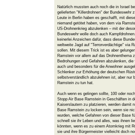
Natürlich mussten auch noch die in Israel be
gelieferten "Killerdrohnen" der Bundeswehr
Leute in Berlin haben es geschafft, mit die
niemand getötet haben, von dem via Ramste
US-Drohnenkrieg abzulenken – mit der desor
Bundeswehr wolle doch auch Kampfdrohnen. B
keinerlei Anzeichen dafür, dass diese Bunde
weltweite Jagd auf "Terrorverdächtige" via
sollen. Mit diesem Trick ist es aber gelung
Ramstein vor allem auf das Drohnenthema zu
Bedrohungen und Gefahren abzulenken, die 
auch und besonders für die Anwohner ausgeh
Schlenker zur Erhöhung der deutschen Rüs
selbstverständlich abzulehnen ist, aber nur 
Ramstein zu tun hat.
Auch wenn es gelingen sollte, 100 oder no
Stopp Air Base Ramstein in Geschäften in d
Kaiserslautern zu platzieren, werden damit n
Base Ramstein zu locken sein, wenn sie nich
wurden, welche Gefahren von dieser Base fü
schnell sie ihr Leben und alles, was ihnen lie
könnten, wenn es zu einem Atomkrieg mit 
sie und ihre Bürgermeister vielleicht doch n