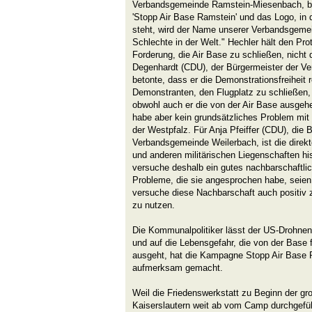
Verbandsgemeinde Ramstein-Miesenbach, be
'Stopp Air Base Ramstein' und das Logo, in
steht, wird der Name unserer Verbandsgeme
Schlechte in der Welt." Hechler hält den Prote
Forderung, die Air Base zu schließen, nicht 
Degenhardt (CDU), der Bürgermeister der V
betonte, dass er die Demonstrationsfreiheit 
Demonstranten, den Flugplatz zu schließen, 
obwohl auch er die von der Air Base ausgeh
habe aber kein grundsätzliches Problem mit 
der Westpfalz. Für Anja Pfeiffer (CDU), die 
Verbandsgemeinde Weilerbach, ist die direk
und anderen militärischen Liegenschaften hi
versuche deshalb ein gutes nachbarschaftlic
Probleme, die sie angesprochen habe, seien
versuche diese Nachbarschaft auch positiv 
zu nutzen.
Die Kommunalpolitiker lässt der US-Drohnenkr
und auf die Lebensgefahr, die von der Base 
ausgeht, hat die Kampagne Stopp Air Base 
aufmerksam gemacht.
Weil die Friedenswerkstatt zu Beginn der gro
Kaiserslautern weit ab vom Camp durchgefüh