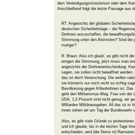
dem Verteidigungsministerium oder dem Kanz
Anschließend folgt die letzte Passage aus d
RT: Angesichts der globalen Sicherheitsla
deutschen Sicherheitslage – die Regierung
Drohnen anzuschaffen, die bewaffnungsfähi
Stimmung unter den Aktivisten? Sind die j
mutiger?
R. Braun: Also ich glaub', es gibt nicht d
einigen die Stimmung, jetzt muss man erst
angesichts der Drohnenentscheidung. Ka
sagen, sie sollen nicht bewaffnet werden
das ist doch Verarschung. Die wollen natür
sie können's nur noch nicht so richtig sa
Bevölkerung gegen Killerdrohnen ist. Das i
geht den Militarismus-Weg. Frau von der L
USA, 1,5 Prozent sind nicht genug, wir ge
Milliarden Militärausgaben. All das ist in 
innen sehen wir am Tag der Bundeswehr u
Also, es gibt viele Gründe zu protestiere
und ich glaube, bis in die letzten Tage hin
entschieden, wird (die Demo in) Ramstein 