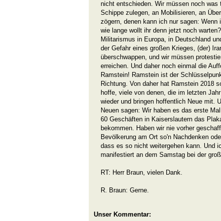
nicht entschieden. Wir müssen noch was 
Schippe zulegen, an Mobilisieren, an Über
zögern, denen kann ich nur sagen: Wenn ihr
wie lange wollt ihr denn jetzt noch warte
Militarismus in Europa, in Deutschland und
der Gefahr eines großen Krieges, (der) Ir
überschwappen, und wir müssen protesti
erreichen. Und daher noch einmal die Auf
Ramstein! Ramstein ist der Schlüsselpunkt
Richtung. Von daher hat Ramstein 2018 s
hoffe, viele von denen, die im letzten J
wieder und bringen hoffentlich Neue mit. 
Neuen sagen: Wir haben es das erste Mal i
60 Geschäften in Kaiserslautern das Plaka
bekommen. Haben wir nie vorher geschafft,
Bevölkerung am Ort so'n Nachdenken ode
dass es so nicht weitergehen kann. Und ic
manifestiert an dem Samstag bei der gro
RT: Herr Braun, vielen Dank.
R. Braun: Gerne.
Unser Kommentar: