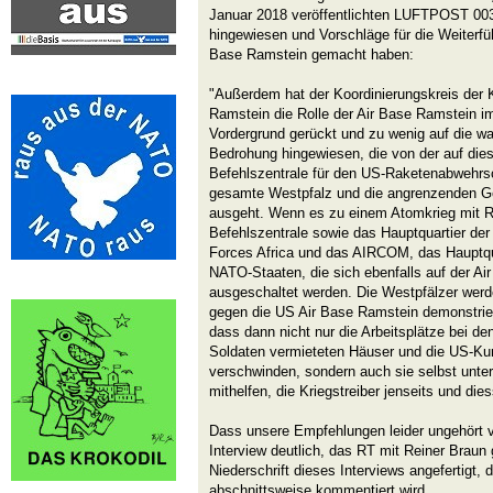
Januar 2018 veröffentlichten LUFTPOST 003
hingewiesen und Vorschläge für die Weiterf
Base Ramstein gemacht haben:
"Außerdem hat der Koordinierungskreis der
Ramstein die Rolle der Air Base Ramstein i
Vordergrund gerückt und zu wenig auf die w
Bedrohung hingewiesen, die von der auf dies
Befehlszentrale für den US-Raketenabwehrsch
gesamte Westpfalz und die angrenzenden Ge
ausgeht. Wenn es zu einem Atomkrieg mit 
Befehlszentrale sowie das Hauptquartier der 
Forces Africa und das AIRCOM, das Hauptquar
NATO-Staaten, die sich ebenfalls auf der Ai
ausgeschaltet werden. Die Westpfälzer werde
gegen die US Air Base Ramstein demonstrier
dass dann nicht nur die Arbeitsplätze bei de
Soldaten vermieteten Häuser und die US-Ku
verschwinden, sondern auch sie selbst unte
mithelfen, die Kriegstreiber jenseits und die
Dass unsere Empfehlungen leider ungehört ve
Interview deutlich, das RT mit Reiner Braun 
Niederschrift dieses Interviews angefertigt,
abschnittsweise kommentiert wird.