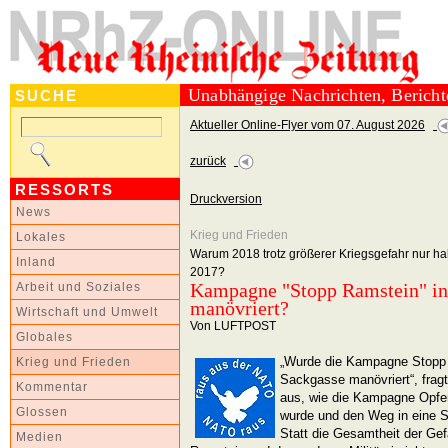
Unabhängige Nachrichten, Berich
SUCHE
Aktueller Online-Flyer vom 07. August 2026
zurück
RESSORTS
Druckversion
News
Krieg und Frieden
Lokales
Warum 2018 trotz größerer Kriegsgefahr nur ha
Inland
2017?
Kampagne "Stopp Ramstein" in
Arbeit und Soziales
manövriert?
Wirtschaft und Umwelt
Von LUFTPOST
Globales
„Wurde die Kampagne Stopp 
Krieg und Frieden
Sackgasse manövriert“, fragt
Kommentar
aus, wie die Kampagne Opfe
Glossen
wurde und den Weg in eine 
Statt die Gesamtheit der Gef
Medien