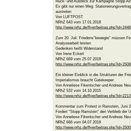
Rück- und Ausblick zur Kampagne Stopp Ai
Es gibt nur einen Weg: Stationierungsvertr
austreten
Von LUFTPOST
NRhZ 643 vom 17.01.2018
http://www.nrhz.de/flyer/beitrag.php?id=244
Zum 20. Juli: Friedens"bewegte" müssen Fe
Analysearbeit leisten
Gedenken heißt Widerstand
Von Irene Eckert
NRhZ 669 vom 25.07.2018
http://www.nrhz.de/flyer/beitrag.php?id=250
Ein kleiner Einblick in die Strukturen der F
Imperialismus braucht Gatekeeper
Von Anneliese Fikentscher und Andreas Ne
NRhZ 532 vom 14.10.2015
http://www.nrhz.de/flyer/beitrag.php?id=221
Kommentar zum Protest in Ramstein, Juni 
Fordert "Stopp Ramstein" den Verbleib der
Von Anneliese Fikentscher und Andreas Ne
NRhZ 666 vom 04.07.2018
http://www.nrhz.de/flyer/beitrag.php?id=250