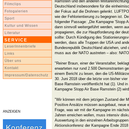
Ramstein und den anderen Militäreinrichtu
Filmclips
Deutschland insbesondere für die einheimis
der Fokus auf die Drohnen gelenkt. LUFTPO
Fotogalerien
wie der Fehlorientierung zu begegnen ist. D
Sport
folgender Passage: „Die Kampagne 'Stopp Ai
Kultur und Wissen
dann sinnvoll weitergeführt werden, wenn auc
propagieren, die zur Hauptforderung der d
Literatur
sollte: Durch Kündigung des Stationierungs
SERVICE
werden, dass alle Truppen der USA und and
LeserInnenbriefe
Bundesrepublik Deutschland abziehen, und 
muss aus der NATO austreten – also: NATO
Links
Über uns
"Reiner Braun, einer der Veranstalter, beklag
Kontakt
erwarteten nur rund 2.500 Demonstranten g
einem Bericht zu lesen, den die US-Milit
Impressum/Datenschutz
30. Juni 2018 über die letzte von bisher vie
Base Ramstein veröffentlicht hat (1). Und i
Kampagne Stopp Air Base Ramstein (2) wird
"Wir können mit dem jetzigen Zustand der Mob
Positive Ansätze müssen ausgebaut, neue e
Frage, was wir mit der Kampagne im nächst
ANZEIGEN
Jahren erreichen wollen, muss intensiv disku
Auswertung in den einzelnen Arbeitsgruppen 
Aktionskonferenz der Kampagne Ende 2018 o