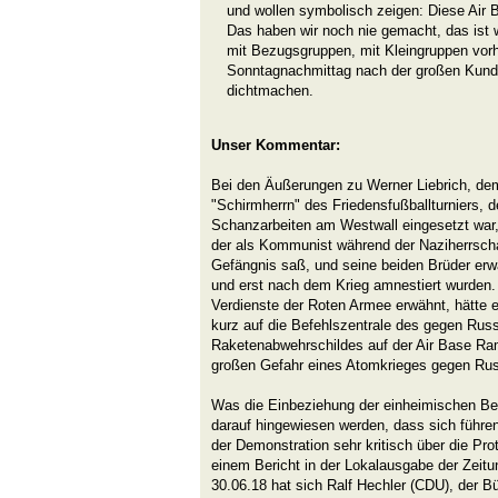
und wollen symbolisch zeigen: Diese Air
Das haben wir noch nie gemacht, das ist
mit Bezugsgruppen, mit Kleingruppen vor
Sonntagnachmittag nach der großen Kund
dichtmachen.
Unser Kommentar:
Bei den Äußerungen zu Werner Liebrich, dem
"Schirmherrn" des Friedensfußballturniers, d
Schanzarbeiten am Westwall eingesetzt war,
der als Kommunist während der Naziherrsch
Gefängnis saß, und seine beiden Brüder erwä
und erst nach dem Krieg amnestiert wurden
Verdienste der Roten Armee erwähnt, hätte 
kurz auf die Befehlszentrale des gegen Russ
Raketenabwehrschildes auf der Air Base Ra
großen Gefahr eines Atomkrieges gegen Rus
Was die Einbeziehung der einheimischen Be
darauf hingewiesen werden, dass sich führ
der Demonstration sehr kritisch über die Pr
einem Bericht in der Lokalausgabe der Ze
30.06.18 hat sich Ralf Hechler (CDU), der B