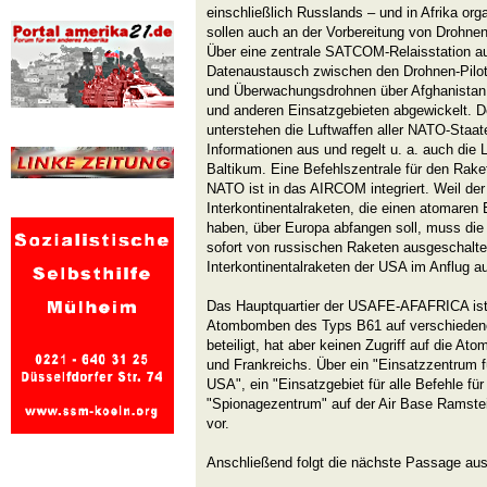
einschließlich Russlands – und in Afrika or
sollen auch an der Vorbereitung von Drohnenan
Über eine zentrale SATCOM-Relaisstation au
Datenaustausch zwischen den Drohnen-Pilo
und Überwachungsdrohnen über Afghanistan
und anderen Einsatzgebieten abgewickelt
unterstehen die Luftwaffen aller NATO-Staate
Informationen aus und regelt u. a. auch di
Baltikum. Eine Befehlszentrale für den Rak
NATO ist in das AIRCOM integriert. Weil der
Interkontinentalraketen, die einen atomaren
haben, über Europa abfangen soll, muss die
sofort von russischen Raketen ausgeschalte
Interkontinentalraketen der USA im Anflug a
Das Hauptquartier der USAFE-AFAFRICA ist 
Atombomben des Typs B61 auf verschiedene
beteiligt, hat aber keinen Zugriff auf die A
und Frankreichs. Über ein "Einsatzzentrum fü
USA", ein "Einsatzgebiet für alle Befehle fü
"Spionagezentrum" auf der Air Base Ramstei
vor.
Anschließend folgt die nächste Passage aus