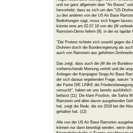
und nur ganz allgemein über "Air Bases" und
hervorhebt, dass es sich um den "US-Drohne
zu den anderen von der US Air Base Ramst
Bedrohungen sagt, muss sich fragen lassen,
könnte eine am 02.07.18 von der jW verbrei
Ramstein-Demo liefern (9), in der es lapidar 
"Der Protest richtete sich sowohl gegen die
Drohnen durch die Bundesregierung als auc
auch von Ramstein aus geführten Drohnenkr
Das zeigt, dass auch die jW die im Bundesv
vorherrschende Meinung vertritt und die urs
Anliegen der Kampagne Stopp Air Base Ramst
der sich daraus ergebenden Frage, warum "
der Partei DIE LINKE die Friedensbewegung
versucht", haben wir uns bereits ausführli
befasst (11). Die klare Position, die Sahra
Ramstein und allen davon ausgehenden Ge
hat, zeigt die Rede, die sie 2018 bei der A
gehalten hat. (12)
Alle von der US Air Base Ramstein ausgeh
können nur dann beseitigt werden, wenn die
Kriegsdrehscheibe in Europa geschlossen wi