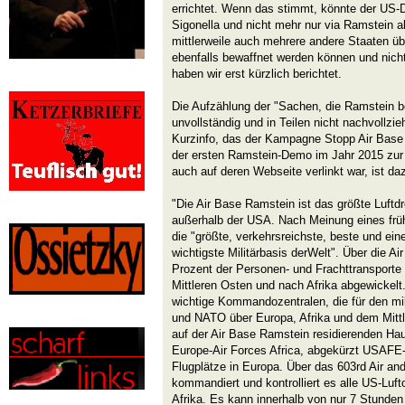
errichtet. Wenn das stimmt, könnte der US-D
Sigonella und nicht mehr nur via Ramstein 
mittlerweile auch mehrere andere Staaten üb
ebenfalls bewaffnet werden können und nich
haben wir erst kürzlich berichtet.
Die Aufzählung der "Sachen, die Ramstein b
unvollständig und in Teilen nicht nachvollz
Kurzinfo, das der Kampagne Stopp Air Base 
der ersten Ramstein-Demo im Jahr 2015 zur
auch auf deren Webseite verlinkt war, ist daz
"Die Air Base Ramstein ist das größte Luftdr
außerhalb der USA. Nach Meinung eines fr
die "größte, verkehrsreichste, beste und ein
wichtigste Militärbasis derWelt". Über die 
Prozent der Personen- und Frachttransporte 
Mittleren Osten und nach Afrika abgewickelt
wichtige Kommandozentralen, die für den mi
und NATO über Europa, Afrika und dem Mitt
auf der Air Base Ramstein residierenden Haup
Europe-Air Forces Africa, abgekürzt USAFE
Flugplätze in Europa. Über das 603rd Air a
kommandiert und kontrolliert es alle US-Luf
Afrika. Es kann innerhalb von nur 7 Stunden 