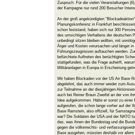
Zuspruch. Für die vielen Veranstaltungen (6
der Kampagne nur rund 200 Besucher Intere
An der groß angekündigten "Blockadeaktion",
Planungskonferenz in Frankfurt beschlossen
schon feststand, haben sich nur 300 Persone
des umsichtigen Verhaltens der deutschen P
unbedingt sitzen bleiben wollten, mit unnöti
Ärger und Kosten verursachen und länger in 
Führungszeugnissen auftauchen werden. Zu
befürchtete Auftreten des berüchtigten Schw
stattgefunden, was die Frage aufwirft, waru
Militäranlagen in Europa in Erscheinung getr
Wir haben Blockaden vor der US Air Base R
abgelehnt, das auch immer wieder zum Ausd
zur Teilnahme an der diesjährigen Aktionswoc
auch bei Reiner Braun Zweifel an der von ih
Idee aufgekommen. Hätte er sonst zu eine
aufgerufen, die schon lange vorher auf der
Base Ramstein, also offiziell, für Samstag
war? Die Soldaten der USA und der NATO tu
das, was ihnen der Bundestag und die Bunde
gegen die völkerrechts- und verfassungswidri
Base ausgehen, müssten deshalb vor allem i