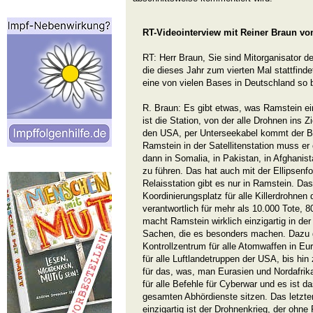
RT-Videointerview mit Reiner Braun vo
RT: Herr Braun, Sie sind Mitorganisator
die dieses Jahr zum vierten Mal stattfin
eine von vielen Bases in Deutschland so
R. Braun: Es gibt etwas, was Ramstein ein
ist die Station, von der alle Drohnen ins Z
den USA, per Unterseekabel kommt der B
Ramstein in der Satellitenstation muss er
dann in Somalia, in Pakistan, in Afghanist
zu führen. Das hat auch mit der Ellipsenf
Relaisstation gibt es nur in Ramstein. Das
Koordinierungsplatz für alle Killerdrohnen
verantwortlich für mehr als 10.000 Tote, 8
macht Ramstein wirklich einzigartig in der
Sachen, die es besonders machen. Dazu g
Kontrollzentrum für alle Atomwaffen in Eu
für alle Luftlandetruppen der USA, bis hin 
für das, was, man Eurasien und Nordafrika
für alle Befehle für Cyberwar und es ist 
gesamten Abhördienste sitzen. Das letzte
einzigartig ist der Drohnenkrieg, der ohne