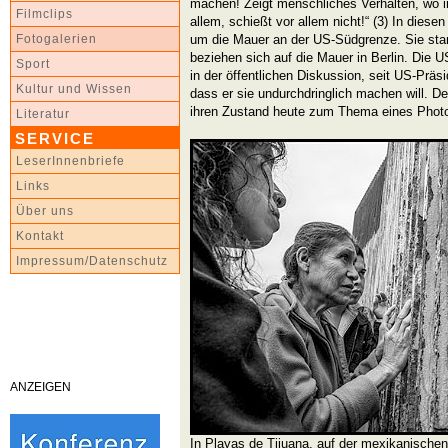
machen! Zeigt menschliches Verhalten, wo i
Filmclips
allem, schießt vor allem nicht!“ (3) In dies
um die Mauer an der US-Südgrenze. Sie st
Fotogalerien
beziehen sich auf die Mauer in Berlin. Die 
Sport
in der öffentlichen Diskussion, seit US-Präs
Kultur und Wissen
dass er sie undurchdringlich machen will. D
ihren Zustand heute zum Thema eines Phot
Literatur
SERVICE
LeserInnenbriefe
Links
Über uns
Kontakt
Impressum/Datenschutz
ANZEIGEN
In Playas de Tijuana, auf der mexikanische