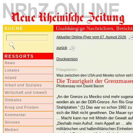
Unabhängige Nachrichten, Berich
SUCHE
Aktueller Online-Flyer vom 07. August 2026
zurück
RESSORTS
Druckversion
News
Fotogalerien
Lokales
Was zwischen den USA und Mexiko schon seit l
Inland
Die Traurigkeit der Grenzmaue
Arbeit und Soziales
Photoessay von David Bacon
Wirtschaft und Umwelt
„An der Grenze zu Mexiko sind mehr sogena
Globales
worden als an der DDR-Grenze. Am Rio Gran
Stahlplatten.“ (1) Das war so schon 1992 zu l
Krieg und Frieden
sich die Welt nicht gewöhnen. Die Mauer s
Kommentar
... Macht kann nur mit Mitteln der Gewalt auf
Glossen
„Deshalb mein Aufruf, mein Appell an ... all
militärischen und halbmilitärischen Einheit
Medien