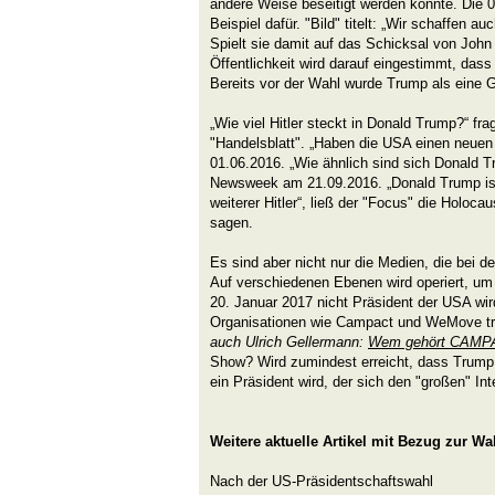
andere Weise beseitigt werden könnte. Die 00
Beispiel dafür. "Bild" titelt: „Wir schaffen 
Spielt sie damit auf das Schicksal von Joh
Öffentlichkeit wird darauf eingestimmt, das
Bereits vor der Wahl wurde Trump als eine Ge
„Wie viel Hitler steckt in Donald Trump?“ fr
"Handelsblatt". „Haben die USA einen neuen 
01.06.2016. „Wie ähnlich sind sich Donald Tr
Newsweek am 21.09.2016. „Donald Trump ist 
weiterer Hitler“, ließ der "Focus" die Holoc
sagen.
Es sind aber nicht nur die Medien, die bei
Auf verschiedenen Ebenen wird operiert, um
20. Januar 2017 nicht Präsident der USA wir
Organisationen wie Campact und WeMove tre
auch Ulrich Gellermann:
Wem gehört CAMP
Show? Wird zumindest erreicht, dass Trump 
ein Präsident wird, der sich den "großen" In
Weitere aktuelle Artikel mit Bezug zur W
Nach der US-Präsidentschaftswahl