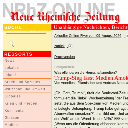
Unabhängige Nachrichten, Berich
SUCHE
Aktueller Online-Flyer vom 09. August 2026
zurück
RESSORTS
Druckversion
News
Fotogalerien
Lokales
Was offenbaren die Herrschaftsmedien?
Inland
Trump-Sieg lässt Medien Amok
Arbeit und Soziales
Von Anneliese Fikentscher und Andreas Neum
Wirtschaft und Umwelt
„Oh, Gott, Trump!“, titelt die Boulevard-Zeit
Globales
formuliert die "linke" Wochenzeitung "der Frei
setzt die aus dem Spektrum von Medien u
Krieg und Frieden
unbelegte Behauptung, Trump habe gefragt „
Kommentar
Atomwaffen einsetzen?“, ins Bild um. Und a
Glossen
der Welt“ an die Wand. In der NRhZ 555 vom
„Wenn uns die Orientierung abhanden kommt
Medien