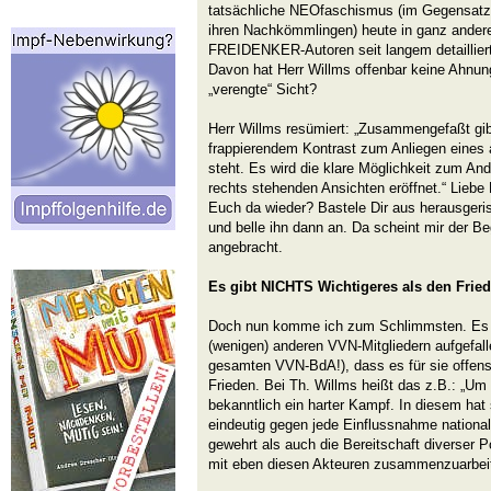
tatsächliche NEOfaschismus (im Gegensatz 
ihren Nachkömmlingen) heute in ganz anderer 
FREIDENKER-Autoren seit langem detailliert
Davon hat Herr Willms offenbar keine Ahnung
„verengte“ Sicht?
Herr Willms resümiert: „Zusammengefaßt gibt
frappierendem Kontrast zum Anliegen eines 
steht. Es wird die klare Möglichkeit zum An
rechts stehenden Ansichten eröffnet.“ Liebe 
Euch da wieder? Bastele Dir aus herausger
und belle ihn dann an. Da scheint mir der Be
angebracht.
Es gibt NICHTS Wichtigeres als den Fried
Doch nun komme ich zum Schlimmsten. Es is
(wenigen) anderen VVN-Mitgliedern aufgefall
gesamten VVN-BdA!), dass es für sie offensi
Frieden. Bei Th. Willms heißt das z.B.: „U
bekanntlich ein harter Kampf. In diesem ha
eindeutig gegen jede Einflussnahme nationali
gewehrt als auch die Bereitschaft diverser P
mit eben diesen Akteuren zusammenzuarbeiten