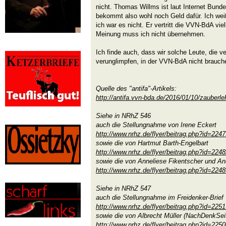
nicht. Thomas Willms ist laut Internet Bun
bekommt also wohl noch Geld dafür. Ich weiß
ich war es nicht. Er vertritt die VVN-BdA viel
Meinung muss ich nicht übernehmen.
Ich finde auch, dass wir solche Leute, die ve
verunglimpfen, in der VVN-BdA nicht brauch
Quelle des "antifa"-Artikels:
http://antifa.vvn-bda.de/2016/01/10/zauberleh
Siehe in NRhZ 546
auch die Stellungnahme von Irene Eckert
http://www.nrhz.de/flyer/beitrag.php?id=224
sowie die von Hartmut Barth-Engelbart
http://www.nrhz.de/flyer/beitrag.php?id=224
sowie die von Anneliese Fikentscher und A
http://www.nrhz.de/flyer/beitrag.php?id=224
Siehe in NRhZ 547
auch die Stellungnahme im Freidenker-Brief
http://www.nrhz.de/flyer/beitrag.php?id=225
sowie die von Albrecht Müller (NachDenkSei
http://www.nrhz.de/flyer/beitrag.php?id=225