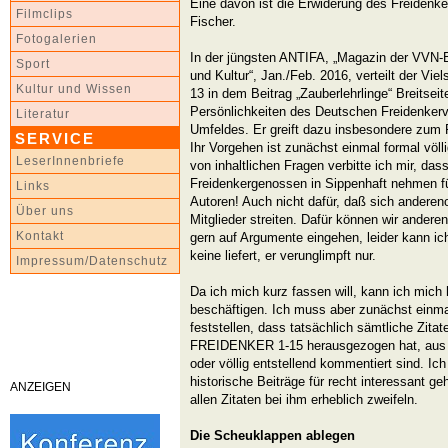
Eine davon ist die Erwiderung des Freidenk
Filmclips
Fischer.
Fotogalerien
In der jüngsten ANTIFA, „Magazin der VVN-Bd
Sport
und Kultur“, Jan./Feb. 2016, verteilt der Vi
Kultur und Wissen
13 in dem Beitrag „Zauberlehrlinge“ Breitseit
Persönlichkeiten des Deutschen Freidenke
Literatur
Umfeldes. Er greift dazu insbesondere zu
SERVICE
Ihr Vorgehen ist zunächst einmal formal völ
LeserInnenbriefe
von inhaltlichen Fragen verbitte ich mir, da
Freidenkergenossen in Sippenhaft nehmen fü
Links
Autoren! Auch nicht dafür, daß sich anderen
Über uns
Mitglieder streiten. Dafür können wir andere
Kontakt
gern auf Argumente eingehen, leider kann ic
keine liefert, er verunglimpft nur.
Impressum/Datenschutz
Da ich mich kurz fassen will, kann ich mich 
beschäftigen. Ich muss aber zunächst einm
feststellen, dass tatsächlich sämtliche Zita
FREIDENKER 1-15 herausgezogen hat, au
oder völlig entstellend kommentiert sind. Ich
historische Beiträge für recht interessant g
ANZEIGEN
allen Zitaten bei ihm erheblich zweifeln.
Die Scheuklappen ablegen