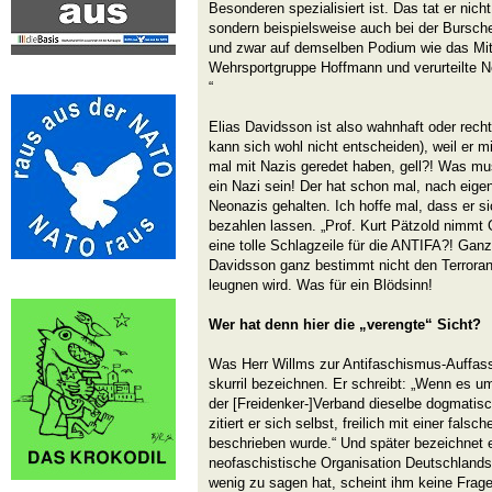
Besonderen spezialisiert ist. Das tat er nic
sondern beispielsweise auch bei der Bursch
und zwar auf demselben Podium wie das Mit
Wehrsportgruppe Hoffmann und verurteilte N
“
Elias Davidsson ist also wahnhaft oder recht
kann sich wohl nicht entscheiden), weil er m
mal mit Nazis geredet haben, gell?! Was mus
ein Nazi sein! Der hat schon mal, nach eige
Neonazis gehalten. Ich hoffe mal, dass er s
bezahlen lassen. „Prof. Kurt Pätzold nimmt
eine tolle Schlagzeile für die ANTIFA?! Ga
Davidsson ganz bestimmt nicht den Terrora
leugnen wird. Was für ein Blödsinn!
Wer hat denn hier die „verengte“ Sicht?
Was Herr Willms zur Antifaschismus-Auffassu
skurril bezeichnen. Er schreibt: „Wenn es um
der [Freidenker-]Verband dieselbe dogmatis
zitiert er sich selbst, freilich mit einer fal
beschrieben wurde.“ Und später bezeichnet e
neofaschistische Organisation Deutschland
wenig zu sagen hat, scheint ihm keine Frag