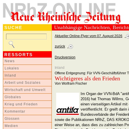
Unabhängige Nachrichten, Berich
SUCHE
Aktueller Online-Flyer vom 07. August 2026
zurück
RESSORTS
Druckversion
News
Inland
Lokales
Offene Entgegnung: Für VVN-Geschäftsführer Th
Inland
Wichtigeres als den Frieden
Arbeit und Soziales
Von Wolfram Fischer
Wirtschaft und Umwelt
Im Organ der VVN-BdA "anti
Globales
2016) hat Thomas Willms, G
einen vierseitigen Artikel mit
Krieg und Frieden
veröffentlicht. Er greift dari
Kommentar
Bundesverbände der Freidenk
Glossen
sowie die Publikationen NRhZ, DAS KROKO
einer Weise an, dass dies zu zahlreichen Pr
Medien