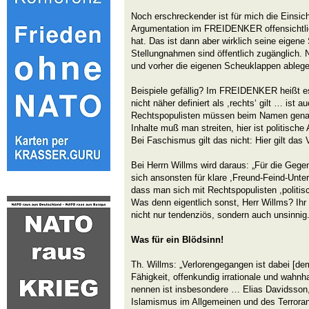
Noch erschreckender ist für mich die Einsich
Argumentation im FREIDENKER offensichtlich
hat. Das ist dann aber wirklich seine eigene
Stellungnahmen sind öffentlich zugänglich. 
und vorher die eigenen Scheuklappen ablege
Beispiele gefällig? Im FREIDENKER heißt es 
nicht näher definiert als ,rechts‘ gilt … ist 
Rechtspopulisten müssen beim Namen genan
Inhalte muß man streiten, hier ist politisch
Bei Faschismus gilt das nicht: Hier gilt das V
Bei Herrn Willms wird daraus: „Für die Gegen
sich ansonsten für klare ,Freund-Feind-Unt
dass man sich mit Rechtspopulisten ,politisc
Was denn eigentlich sonst, Herr Willms? Ihr Z
nicht nur tendenziös, sondern auch unsinnig
Was für ein Blödsinn!
Th. Willms: „Verlorengegangen ist dabei [de
Fähigkeit, offenkundig irrationale und wahn
nennen ist insbesondere … Elias Davidsson,
Islamismus im Allgemeinen und des Terrora