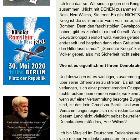
Ich lese das so: Wir sind ja gegen den Krie
zusammen. „Nicht mit DENEN zusammen“ ist 
Nein, Herr Willms, Sie irren! Es gibt NICHTS
Krieg ist die schlimmste Form von Terror, u
Bomben. Denn den faschistoiden Gewaltpöbe
haben, gibt es zunächst einmal überall. Wen
Gewaltmonopol zerstört wird, werden gerade 
entfesselt und begehen dann eben Gräuelta
den Hitlerfaschismus“: „Gerechte Kriege“ kan
Völker geben, also mit Sicherheit nicht sei
Wie ist es eigentlich mit Ihrem Demokrat
Und deswegen ist es wichtiger, zusammen ge
über seine Differenzen zu streiten. Es ist n
verlangen, sich einer protestierenden Grupp
rechts außen übernommen wurde, wo keine a
wenn auf einer Versammlung besorgte Bürg
sind, ist das kein Grund zur Panik. Und war
Versammlungen eigentlich nicht reden lass
diesem Land nicht vielleicht selbst beurteile
Demokratieverständnis, Herr Willms?
Ich bin Mitglied im Deutschen Freidenker-V
viele meiner Freidenkergenossen. In unser