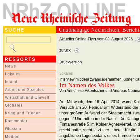
Unabhängige Nachrichten, Berich
SUCHE
Aktueller Online-Flyer vom 08. August 2026
zurück
RESSORTS
Druckversion
News
Lokales
Lokales
Interview mit dem zwangsgeräumten Kölner Kal
Inland
Im Namen des Volkes
Arbeit und Soziales
Von Anneliese Fikentscher und Andreas Neum
Wirtschaft und Umwelt
Am Mittwoch, dem 16. April 2014, wurde Kal
Globales
Versuch am 20. Februar am Widerstand der B
unter großem Aufwand der Staatsmacht zwa
Krieg und Frieden
gegen 2 Uhr mitten in der Nacht. Die Dach
Kommentar
Fontanestraße 5 im Kölner Agnesviertel, in d
Glossen
gelebt hatte, steht jetzt leer – bereit für 
angeblichen Eigenbedarfs eines Immobilienm
Medien