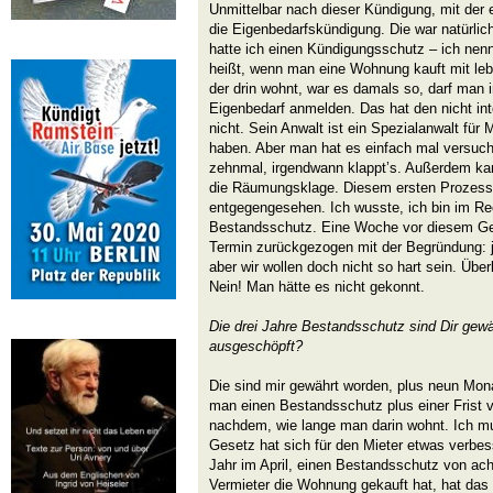
Unmittelbar nach dieser Kündigung, mit der
die Eigenbedarfskündigung. Die war natürlich
hatte ich einen Kündigungsschutz – ich ne
heißt, wenn man eine Wohnung kauft mit le
der drin wohnt, war es damals so, darf man i
Eigenbedarf anmelden. Das hat den nicht int
nicht. Sein Anwalt ist ein Spezialanwalt für
haben. Aber man hat es einfach mal versucht
zehnmal, irgendwann klappt’s. Außerdem ka
die Räumungsklage. Diesem ersten Prozess h
entgegengesehen. Ich wusste, ich bin im Rec
Bestandsschutz. Eine Woche vor diesem Ge
Termin zurückgezogen mit der Begründung: ja
aber wir wollen doch nicht so hart sein. Übe
Nein! Man hätte es nicht gekonnt.
Die drei Jahre Bestandsschutz sind Dir gew
ausgeschöpft?
Die sind mir gewährt worden, plus neun Mona
man einen Bestandsschutz plus einer Frist 
nachdem, wie lange man darin wohnt. Ich mu
Gesetz hat sich für den Mieter etwas verbesse
Jahr im April, einen Bestandsschutz von ach
Vermieter die Wohnung gekauft hat, hat das 