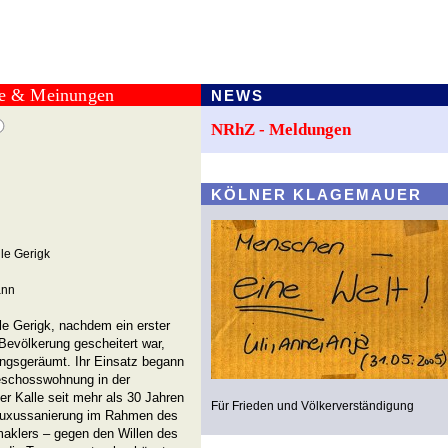
te & Meinungen
NEWS
NRhZ - Meldungen
KÖLNER KLAGEMAUER
le Gerigk
ann
le Gerigk, nachdem ein erster
evölkerung gescheitert war,
ngsgeräumt. Ihr Einsatz begann
geschosswohnung in der
er Kalle seit mehr als 30 Jahren
Für Frieden und Völkerverständigung
die Luxussanierung im Rahmen des
aklers – gegen den Willen des