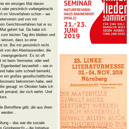
 nie ein einziges Mal darum
t oder persönlich vorbeigebracht
ch im Vorverfahren schon – wo
terverein und von mir
eim Gerichtsverfahren hat er so
 Mal gehört hat. Da habe ich
is zum letzten Tag drin bleiben und
 wissen, dass so eine
ist. Bei mir persönlich nicht.
keit von den Abertausenden, die
e zwangsgeräumt. Es ist oft
 ist beim Vermieter, oder weil
 Eigenbedarf bezweifelt – wie in
nd habe sehr schnell bemerkt,
n ein großes gesellschaftliches
e Resonanz bekommen habe, weil
. Wie gesagt: im Oktober habe ich
 eh jemand, der sich wehrt. Und
luss.
e Betroffene gibt, die aus ihren
 werden...
altung – das war die soziale
Grünbereich) – die Initiative