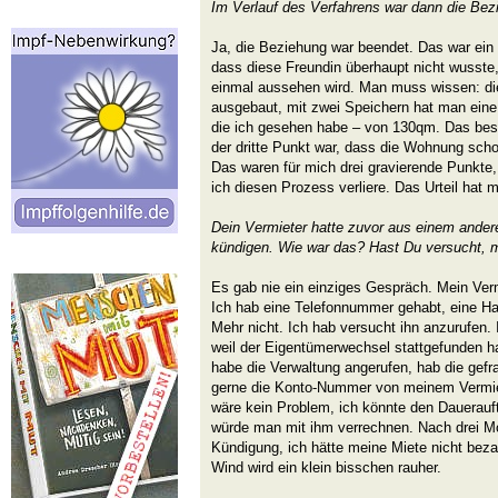
Im Verlauf des Verfahrens war dann die Be
Ja, die Beziehung war beendet. Das war ein 
dass diese Freundin überhaupt nicht wusste
einmal aussehen wird. Man muss wissen: d
ausgebaut, mit zwei Speichern hat man ein
die ich gesehen habe – von 130qm. Das be
der dritte Punkt war, dass die Wohnung scho
Das waren für mich drei gravierende Punkte,
ich diesen Prozess verliere. Das Urteil hat 
Dein Vermieter hatte zuvor aus einem andere
kündigen. Wie war das? Hast Du versucht, 
Es gab nie ein einziges Gespräch. Mein Ver
Ich hab eine Telefonnummer gehabt, eine Ha
Mehr nicht. Ich hab versucht ihn anzurufen.
weil der Eigentümerwechsel stattgefunden hat
habe die Verwaltung angerufen, hab die gefrag
gerne die Konto-Nummer von meinem Vermiet
wäre kein Problem, ich könnte den Dauerauft
würde man mit ihm verrechnen. Nach drei Mo
Kündigung, ich hätte meine Miete nicht bezah
Wind wird ein klein bisschen rauher.