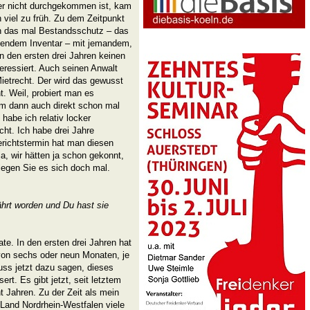
 er nicht durchgekommen ist, kam
 viel zu früh. Zu dem Zeitpunkt
nn das mal Bestandsschutz – das
bendem Inventar – mit jemandem,
n den ersten drei Jahren keinen
eressiert. Auch seinen Anwalt
 Mietrecht. Der wird das gewusst
. Weil, probiert man es
m dann auch direkt schon mal
abe ich relativ locker
ht. Ich habe drei Jahre
richtstermin hat man diesen
, wir hätten ja schon gekonnt,
rlegen Sie es sich doch mal.
ährt worden und Du hast sie
te. In den ersten drei Jahren hat
von sechs oder neun Monaten, je
ss jetzt dazu sagen, dieses
rt. Es gibt jetzt, seit letztem
t Jahren. Zu der Zeit als mein
Land Nordrhein-Westfalen viele