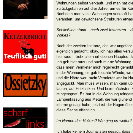
Wohnungen selbst verkauft, und man hat d
zurückgefahren auf drei Jahre, um es für Kä
Nachdem man viele Wohnungen verkauft hat
verändert, um gewachsene Strukturen etwas
Schließlich stand – nach zwei Instanzen –
Volkes?
Nach der zweiten Instanz, das war ungefähr 
eigentlich gedacht: okay, ich hab alles versu
hier raus – trotz allem erhobenen Hauptes. Ic
Ich geh hier raus und such mir ne Wohnung.
dass mein Vermieter mich regelrecht gemob
in der Wohnung, es gab feuchte Wände, wo 
und die Härte war: mein Vermieter war im H
angeguckt. Man muss wissen, man kann üb
laufen, auf Holzbalken. Und beim nächsten 
reingeregnet. Es hat in die Wohnung reinger
Lampenfassung aus Metall, die war glühend
ich mir gesagt habe, jetzt ist der Bogen üb
diese Sache öffentlich.
Im Namen des Volkes? Wie ging es weiter?
Ich habe keinem Journalisten gesagt, dass m