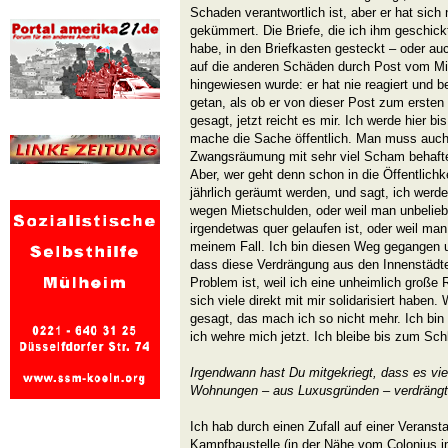
Schaden verantwortlich ist, aber er hat sich
gekümmert. Die Briefe, die ich ihm geschick
habe, in den Briefkasten gesteckt – oder au
auf die anderen Schäden durch Post vom Mie
hingewiesen wurde: er hat nie reagiert und b
getan, als ob er von dieser Post zum ersten
gesagt, jetzt reicht es mir. Ich werde hier b
mache die Sache öffentlich. Man muss auch
Zwangsräumung mit sehr viel Scham behaftet 
Aber, wer geht denn schon in die Öffentlich
jährlich geräumt werden, und sagt, ich werd
wegen Mietschulden, oder weil man unbeliebt
irgendetwas quer gelaufen ist, oder weil man
meinem Fall. Ich bin diesen Weg gegangen u
dass diese Verdrängung aus den Innenstädte
Problem ist, weil ich eine unheimlich groß
sich viele direkt mit mir solidarisiert haben
gesagt, das mach ich so nicht mehr. Ich bin
ich wehre mich jetzt. Ich bleibe bis zum Sch
Irgendwann hast Du mitgekriegt, dass es viel
Wohnungen – aus Luxusgründen – verdrängt
Ich hab durch einen Zufall auf einer Veranst
Kampfbaustelle (in der Nähe vom Colonius im 