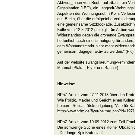
Aktivist_innen von 'Recht auf Stadt', ein Ve
Organisation (LEO), ein Langzeit-Wohnungsl
Aspekten der Wohnungsnot in Köln. Verlesen
aus Berlin, über die erfolgreiche Verhinder
eine gemeinsame Sitzblockade. Zusätzlich 
Kalle vom 12.3.2012 gezeigt. Die Aktion war
Widerstandes gegen die drohende Zwangsrä
hoffentlich auch eine Ermutigung für andere
dem Wohnungsmarkt nicht mehr widerstand
gemeinsam dagegen aktiv zu werden.“ (PK)
Auf der website
zwangsraeumung-verhindern
Material (Plakat, Flyer und Banner)
Hinweise:
NRhZ-Artikel vom 27.11.2013 über den Protes
Wie Politik, Makler und Gericht einen Kölner
treiben - Solidaritätskundgebung "Alle für Kal
http://www.nrhz.de/flyer/beitrag.php?id=1971
NRhZ-Artikel vom 19.09.2012 zum Fall Fran
Die schwierige Suche eines Kölner Obdach
- Der lange Spießrutenlauf