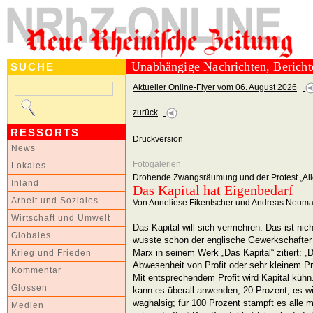
Unabhängige Nachrichten, Berich
SUCHE
Aktueller Online-Flyer vom 06. August 2026
zurück
RESSORTS
Druckversion
News
Fotogalerien
Lokales
Drohende Zwangsräumung und der Protest „Alle
Inland
Das Kapital hat Eigenbedarf
Arbeit und Soziales
Von Anneliese Fikentscher und Andreas Neum
Wirtschaft und Umwelt
Das Kapital will sich vermehren. Das ist nich
Globales
wusste schon der englische Gewerkschafte
Marx in seinem Werk „Das Kapital“ zitiert: „D
Krieg und Frieden
Abwesenheit von Profit oder sehr kleinem Pro
Kommentar
Mit entsprechendem Profit wird Kapital kühn
Glossen
kann es überall anwenden; 20 Prozent, es wir
waghalsig; für 100 Prozent stampft es alle 
Medien