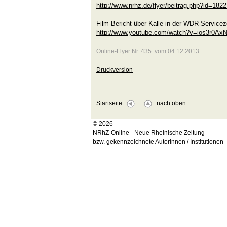
http://www.nrhz.de/flyer/beitrag.php?id=182
Film-Bericht über Kalle in der WDR-Service
http://www.youtube.com/watch?v=ios3r0A
Online-Flyer Nr. 435 vom 04.12.2013
Druckversion
Startseite
nach oben
© 2026
NRhZ-Online - Neue Rheinische Zeitung
bzw. gekennzeichnete AutorInnen / Institutionen