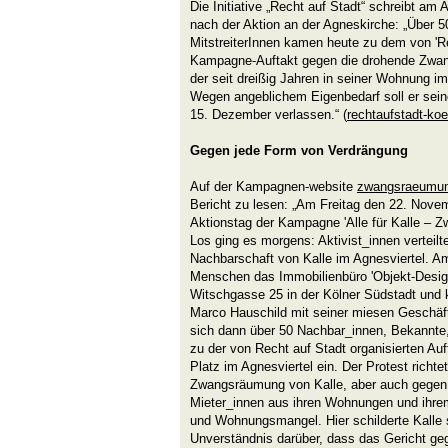
Die Initiative „Recht auf Stadt“ schreibt a
nach der Aktion an der Agneskirche: „Über 
MitstreiterInnen kamen heute zu dem von 'Re
Kampagne-Auftakt gegen die drohende Zwan
der seit dreißig Jahren in seiner Wohnung im
Wegen angeblichem Eigenbedarf soll er sei
15. Dezember verlassen.“ (
rechtaufstadt-koe
Gegen jede Form von Verdrängung
Auf der Kampagnen-website
zwangsraeumun
Bericht zu lesen: „Am Freitag den 22. Novem
Aktionstag der Kampagne 'Alle für Kalle – Z
Los ging es morgens: Aktivist_innen verteilte
Nachbarschaft von Kalle im Agnesviertel. A
Menschen das Immobilienbüro 'Objekt-Desi
Witschgasse 25 in der Kölner Südstadt und k
Marco Hauschild mit seiner miesen Geschäf
sich dann über 50 Nachbar_innen, Bekannte,
zu der von Recht auf Stadt organisierten A
Platz im Agnesviertel ein. Der Protest richt
Zwangsräumung von Kalle, aber auch gegen
Mieter_innen aus ihren Wohnungen und ihrem
und Wohnungsmangel. Hier schilderte Kalle s
Unverständnis darüber, dass das Gericht geg