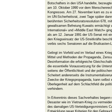
Botschafters in den USA handelte, bezeugte
am 10. Oktober 1990 vor dem Menschenrec
Kongresses. Am 27. November kam es zu ein
im UN-Sicherheitsrat, zwei Tage später dan
berühmten Sicherheitsratsresolution 678, mit
gewaltsamen Befreiung Kuwaits ermächtigt
International« und »Middle East Watch« gin
als am 12. Januar 1991 der US-Senat mit ei
den Kriegseinsatz der US-Streitkräfte besch
verbis sechs Senatoren auf die Brutkasten-
Gelingt im Vorfeld und im Verlauf eines Krie
Mittel und Methoden der Propaganda, Zensur
Desinformation die erfolgreiche Gleichscha
die essentielle Voraussetzung für die Unters
seitens der Öffentlichkeit und der politische
Scheitert andererseits die Instrumentalisi
Zwecke der Kriegspropaganda, kann selbst e
Überlegenheit auf dem Schlachtfeld die polit
verhindern.
In Erkenntnis dieses Sachverhaltes begann m
Desaster wie im Vietnam-Krieg zu vermeiden,
des damaligen US-Verteidigungsministers C
Entwicklung neuer Kriterien für den Gebrauch