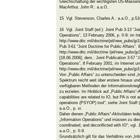
Gleichschaltung der wichtigsten US-Massenm
MacArthur, John R.: a.a.O..
15 Vgl. Stevenson, Charles A.: a.a.O., p.51
16 Vgl. Joint Staff (ed.): Joint Pub 3-13 “Joi
Operations”, 13 February 2006, p. II-9; im Int
http://www.dtic.mil/doctrine/jel/new_pubs/jp3
Pub 3-61 “Joint Doctrine for Public Affairs”,
http://www.dtic.mil/doctrine /jel/new_pubs/jp
[18.06.2006]; ders.: Joint Publication 3-57 “Jo
Operations”, 8 February 2001; im Internet un
http://www.dtic.mil/doctrine/jel/new_pubs/jp
Von „Public Affairs“ zu unterscheiden sind „
Spektrum reicht weit über erstere hinaus und 
verfügbaren Methoden der Informationskriegf
zu erzielen. Im Hinblick auf „Public Affairs“-
capabilities are related to IO, but PA is not 
operations (PSYOP) tool“; siehe Joint Staff (
a.a.O., p. xi.
Daher dienen „Public Affairs“-Aktivitäten led
„Information Operations“ und müssen zu dies
coordinated, and deconflicted with IO“; vgl. J
a.a.O., p. II-9.
Grundsätzlich gilt für das Verhältnis von „In