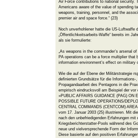
Air Force contributions to national security
Americans aware of the value of spending ta
weapons, training, personnel, and the associ
premier air and space force.“ (23)
Noch unverhohlener hatte die US-Luftwaffe d
„Öffentlichkeitsarbeits-Waffe“ bereits im Ja
als sie formulierte:
„As weapons in the commander’s arsenal of 
PA operations can be a force multiplier tha
information environment’s effect on military 
Wie die auf der Ebene der Militärstrategie r
definierten Grundsätze für die Informations-
Propagandaarbeit des Pentagons in die Prax
empirisch eindrucksvoll am Beispiel der vor 
»PUBLIC AFFAIRS GUIDANCE (PAG) ON
POSSIBLE FUTURE OPERATIONS/DEPLO
CENTRAL COMMANDS (CENTCOM) AREA 
vom 17. Januar 2003 (25) illustrieren. Mit di
nach den unbefriedigenden Erfahrungen mit 
Kriegsberichterstatter-Pools während des Go
neue und vielversprechende Form der Informa
Diese basierte auf den positiven Erfahrunge