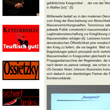
gefährlichste Kriegsmittel ... der von der M
in Waffen [ist].“ (5)
Mittlerweile bedarf es in den modernen Demo
zum Krieg der Beschwörung von Menschhei
Massenvernichtungswaffen, Terrorismus oder
jedwede Politik vornehmlich massenmedial ve
Legitimationsbeschaffung zur Kriegführung n
Massenmedien erfolgen (6). Letzteren kommt
demokratischen Öffentlichkeit jene moralis
den Krieg zu liefern, die sie begehrt. Weil si
Begründungen jedoch prinzipiell nicht verfer
Massenmedien in Kriegszeiten gleichwohl r
Propagandamaschine der Regierenden, die de
nach denen es partout verlangt, wie schon 
US-Senator Hiram Johnson illusionslos konst
sich dadurch zum ebenbürtigen Partner der P
Bomberverbände.