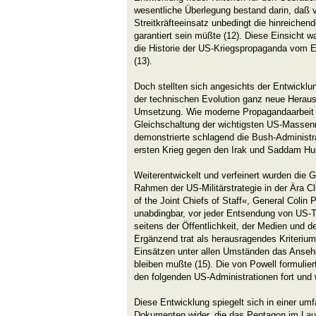
wesentliche Überlegung bestand darin, daß 
Streitkräfteeinsatz unbedingt die hinreichen
garantiert sein müßte (12). Diese Einsicht 
die Historie der US-Kriegspropaganda vom Er
(13).
Doch stellten sich angesichts der Entwicklu
der technischen Evolution ganz neue Heraus
Umsetzung. Wie moderne Propagandaarbeit u
Gleichschaltung der wichtigsten US-Massenm
demonstrierte schlagend die Bush-Administr
ersten Krieg gegen den Irak und Saddam Hus
Weiterentwickelt und verfeinert wurden die 
Rahmen der US-Militärstrategie in der Ära 
of the Joint Chiefs of Staff«, General Colin 
unabdingbar, vor jeder Entsendung von US-T
seitens der Öffentlichkeit, der Medien und 
Ergänzend trat als herausragendes Kriterium
Einsätzen unter allen Umständen das Ansehe
bleiben mußte (15). Die von Powell formuliert
den folgenden US-Administrationen fort und 
Diese Entwicklung spiegelt sich in einer um
Dokumenten wider, die das Pentagon im Lau