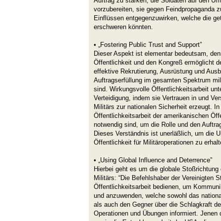
Auftrag zu stärken, die Soldaten auf den U
vorzubereiten, sie gegen Feindpropaganda zu
Einflüssen entgegenzuwirken, welche die get
erschweren könnten.
• „Fostering Public Trust and Support”
Dieser Aspekt ist elementar bedeutsam, denn
Öffentlichkeit und den Kongreß ermöglicht de
effektive Rekrutierung, Ausrüstung und Ausbi
Auftragserfüllung im gesamten Spektrum mili
sind. Wirkungsvolle Öffentlichkeitsarbeit unt
Verteidigung, indem sie Vertrauen in und Ver
Militärs zur nationalen Sicherheit erzeugt. In
Öffentlichkeitsarbeit der amerikanischen Öffe
notwendig sind, um die Rolle und den Auftrag
Dieses Verständnis ist unerläßlich, um die 
Öffentlichkeit für Militäroperationen zu erhalt
• „Using Global Influence and Deterrence”
Hierbei geht es um die globale Stoßrichtung 
Militärs: “Die Befehlshaber der Vereinigten St
Öffentlichkeitsarbeit bedienen, um Kommuni
und anzuwenden, welche sowohl das national
als auch den Gegner über die Schlagkraft de
Operationen und Übungen informiert. Jenen d