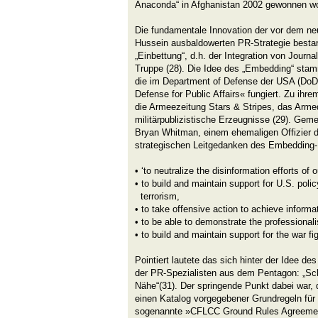
Anaconda“ in Afghanistan 2002 gewonnen wo
Die fundamentale Innovation der vor dem n
Hussein ausbaldowerten PR-Strategie besta
„Einbettung“, d.h. der Integration von Journa
Truppe (28). Die Idee des „Embedding“ stamm
die im Department of Defense der USA (DoD)
Defense for Public Affairs« fungiert. Zu ih
die Armeezeitung Stars & Stripes, das Arm
militärpublizistische Erzeugnisse (29). Geme
Bryan Whitman, einem ehemaligen Offizier de
strategischen Leitgedanken des Embedding-P
• ‘to neutralize the disinformation efforts of 
• to build and maintain support for U.S. poli
terrorism,
• to take offensive action to achieve inform
• to be able to demonstrate the professionali
• to build and maintain support for the war fi
Pointiert lautete das sich hinter der Idee d
der PR-Spezialisten aus dem Pentagon: „Sch
Nähe“(31). Der springende Punkt dabei war, 
einen Katalog vorgegebener Grundregeln für 
sogenannte »CFLCC Ground Rules Agreement