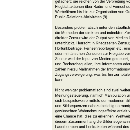
gefächert; sie reichen von der Verbreitung v
Flugblattaktionen über Radio- und Fernsehs
Werbefilmen bis hin zur Organisation von G
Public-Relations-Aktivitäten (9).
Besonders problematisch unter den staatl
die Methoden der direkten und indirekten Zen
direkter Zensur wird der Output von Medien
unterdrückt. Herrscht in Kriegszeiten Zensur
Hörfunkbeiträge, Fernsehreportagen etc. ein
oder militärischen Zensoren zur Freigabe vor
Zensur wird der Input von Medien gesteuert, 
und Recherchequellen, ihre Informanten oder
zählen hierzu Maßnahmen der Informationsv
Zugangsverweigerung, was bis hin zur totale
kann.
Nicht weniger problematisch sind zwei weit
Meinungssteuerung, nämlich Manipulation u
sich beispielsweise mittels der modernen Bi
und Bildsequenzen nahezu beliebig so manip
gewünschten Wahrnehmungseffekte erzielt w
eine Chance hat, dies zu erkennen. Weltwei
diesem Zusammenhang die Bilder sogenannter 
Laserbomben und Lenkraketen während des G