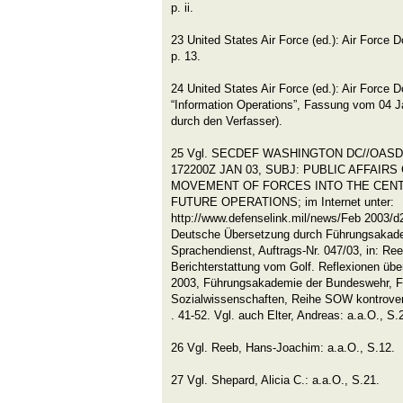
p. ii.
23 United States Air Force (ed.): Air Force 
p. 13.
24 United States Air Force (ed.): Air Force 
“Information Operations”, Fassung vom 04 J
durch den Verfasser).
25 Vgl. SECDEF WASHINGTON DC//OASD
172200Z JAN 03, SUBJ: PUBLIC AFFAIRS
MOVEMENT OF FORCES INTO THE CEN
FUTURE OPERATIONS; im Internet unter:
http://www.defenselink.mil/news/Feb 2003/d
Deutsche Übersetzung durch Führungsakad
Sprachendienst, Auftrags-Nr. 047/03, in: Re
Berichterstattung vom Golf. Reflexionen übe
2003, Führungsakademie der Bundeswehr, F
Sozialwissenschaften, Reihe SOW kontrovers
. 41-52. Vgl. auch Elter, Andreas: a.a.O., S.2
26 Vgl. Reeb, Hans-Joachim: a.a.O., S.12.
27 Vgl. Shepard, Alicia C.: a.a.O., S.21.