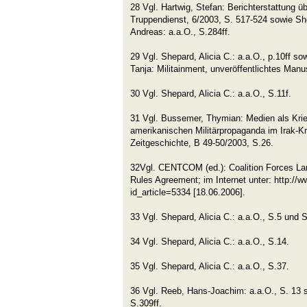
28 Vgl. Hartwig, Stefan: Berichterstattung üb
Truppendienst, 6/2003, S. 517-524 sowie Shep
Andreas: a.a.O., S.284ff.
29 Vgl. Shepard, Alicia C.: a.a.O., p.10ff s
Tanja: Militainment, unveröffentlichtes Manus
30 Vgl. Shepard, Alicia C.: a.a.O., S.11f.
31 Vgl. Bussemer, Thymian: Medien als Krie
amerikanischen Militärpropaganda im Irak-Kri
Zeitgeschichte, B 49-50/2003, S.26.
32Vgl. CENTCOM (ed.): Coalition Forces 
Rules Agreement; im Internet unter: http://ww
id_article=5334 [18.06.2006].
33 Vgl. Shepard, Alicia C.: a.a.O., S.5 und 
34 Vgl. Shepard, Alicia C.: a.a.O., S.14.
35 Vgl. Shepard, Alicia C.: a.a.O., S.37.
36 Vgl. Reeb, Hans-Joachim: a.a.O., S. 13 s
S.309ff.