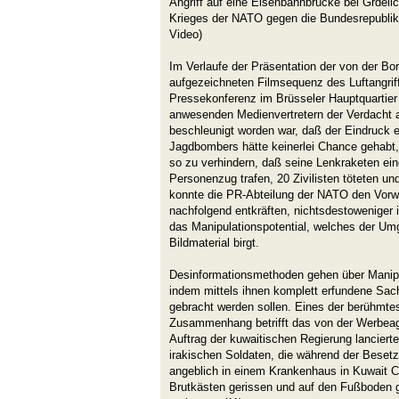
Angriff auf eine Eisenbahnbrücke bei Grde
Krieges der NATO gegen die Bundesrepubli
Video)
Im Verlaufe der Präsentation der von der 
aufgezeichneten Filmsequenz des Luftangri
Pressekonferenz im Brüsseler Hauptquarti
anwesenden Medienvertretern der Verdacht a
beschleunigt worden war, daß der Eindruck e
Jagdbombers hätte keinerlei Chance gehabt,
so zu verhindern, daß seine Lenkraketen ein
Personenzug trafen, 20 Zivilisten töteten un
konnte die PR-Abteilung der NATO den Vorwu
nachfolgend entkräften, nichtsdestoweniger i
das Manipulationspotential, welches der Um
Bildmaterial birgt.
Desinformationsmethoden gehen über Manipu
indem mittels ihnen komplett erfundene Sa
gebracht werden sollen. Eines der berühmtes
Zusammenhang betrifft das von der Werbeag
Auftrag der kuwaitischen Regierung lancier
irakischen Soldaten, die während der Beset
angeblich in einem Krankenhaus in Kuwait 
Brutkästen gerissen und auf den Fußboden g