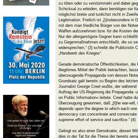
zu töten oder zu verstümmeln und dabei geg
Schicksal zu erleiden, dann benötigen sie fü
möglichst breite und tunlichst nicht in Zwei
Legitimation. Freilich ist „[i]nsbesondere in
mit dem man friedliche Bürger von der Notw
Waffen aufzunehmen bzw. für die Kosten d
Nur der allergarstigste Gegner kann schließl
zu Gegenmaßnahmen entschließt, die so seh
widersprechen,“ (3) schreibt die Publizisti
„Handwerk des Krieges“.
Gerade demokratische Öffentlichkeiten, die 
illegitimes Mittel der Politik betrachten, la
überzeugende Propaganda von dessen Notwe
Grundsatz galt bereits zu Beginn des letzte
Journalist George Creel wußte, der während
Auftrag der US-Regierung die Propaganda-
on Public Information« leitete. Creel hatte du
Überzeugung gewonnen, daß „[t]he war-will, t
depends upon the degree to which each one of
democracy can concentrate and consecrate bo
supreme effort of service and sacrifice.” (4)
Gelingt es also einer Demokratie, diesen Wil
dies in der Tat für die These der bereits ge