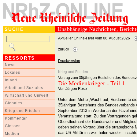
Unabhängige Nachrichten, Berich
SUCHE
Aktueller Online-Flyer vom 06. August 2026
zurück
RESSORTS
Druckversion
News
Krieg und Frieden
Lokales
Vortrag zum 35jährigen Bestehen des Bundesve
Inland
Die Medienkrieger - Teil 1
Arbeit und Soziales
Von Jürgen Rose
Wirtschaft und Umwelt
Unter dem Motto „Wacht auf, Verdammte dies
Globales
35jährigen Bestehens des Bundesverbands Ar
September 2013 in Werder an der Havel eine 
Krieg und Frieden
Veranstaltung statt. Zu den Vortragenden ge
Kommentar
Oberstleutnant der Bundeswehr und Mitglied
Glossen
geben seinen Vortrag über die strategische 
das US-Militär in zwei Teilen wieder – nachf
Medien