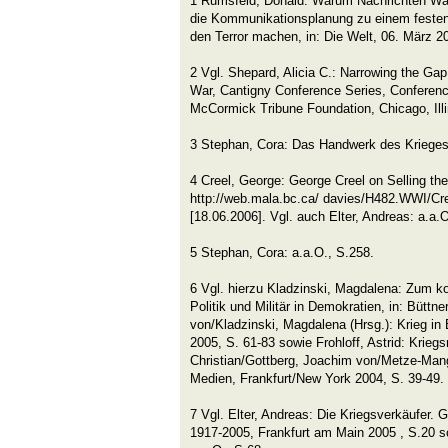
1 Rumsfeld, Donald: Warum Nachrichten Wa
die Kommunikationsplanung zu einem feste
den Terror machen, in: Die Welt, 06. März 2
2 Vgl. Shepard, Alicia C.: Narrowing the Gap.
War, Cantigny Conference Series, Conferenc
McCormick Tribune Foundation, Chicago, Illi
3 Stephan, Cora: Das Handwerk des Krieges,
4 Creel, George: George Creel on Selling the
http://web.mala.bc.ca/ davies/H482.WWI/Cr
[18.06.2006]. Vgl. auch Elter, Andreas: a.a.
5 Stephan, Cora: a.a.O., S.258.
6 Vgl. hierzu Kladzinski, Magdalena: Zum k
Politik und Militär in Demokratien, in: Büttn
von/Kladzinski, Magdalena (Hrsg.): Krieg i
2005, S. 61-83 sowie Frohloff, Astrid: Kriegs
Christian/Gottberg, Joachim von/Metze-Mang
Medien, Frankfurt/New York 2004, S. 39-49.
7 Vgl. Elter, Andreas: Die Kriegsverkäufer.
1917-2005, Frankfurt am Main 2005 , S.20 s