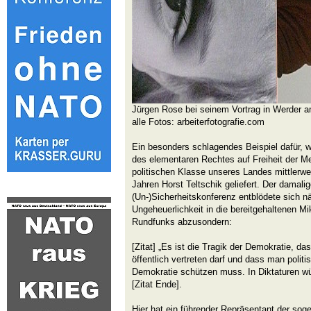
Jürgen Rose bei seinem Vortrag in Werder 
alle Fotos: arbeiterfotografie.com
Ein besonders schlagendes Beispiel dafür, 
des elementaren Rechtes auf Freiheit der M
politischen Klasse unseres Landes mittlerwei
Jahren Horst Teltschik geliefert. Der damali
(Un-)Sicherheitskonferenz entblödete sich nä
Ungeheuerlichkeit in die bereitgehaltenen M
Rundfunks abzusondern:
[Zitat] „Es ist die Tragik der Demokratie, d
öffentlich vertreten darf und dass man politi
Demokratie schützen muss. In Diktaturen wü
[Zitat Ende].
Hier hat ein führender Repräsentant der so