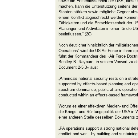
sowie die Entschlossenheit der USA, diese
machen, kann die Unterstützung seitens der
Staaten stärken sowie mögliche Gegner absc
einem Konflikt abgeschreckt werden können, 
Fähigkeiten und die Entschlossenheit der 
Planungen und Aktivitäten in einer für die U
beeinflussen.“ (20)
Noch deutlicher hinsichtlich der militärische
Operations“ wird die US Air Force in ihren s
führt der Kommandeur des »Air Force Doctri
Bentley B. Rayburn, in seinem Vorwort zu d
Document 2-5.3« aus:
„America's national security rests on a stra
supported by effects-based planning and oper
spectrum dominance, public affairs operati
conducted within an effects-based framework
Worum es einer effektiven Medien- und Öffent
die Kriegs- und Rüstungspolitik der USA in 
einer anderen Stelle desselben Dokuments 
„PA operations support a strong national defe
conflict and war – by building and sustaining