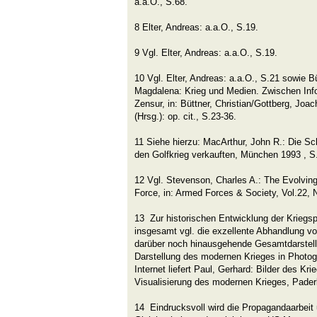
a.a.O., S.68.
8 Elter, Andreas: a.a.O., S.19.
9 Vgl. Elter, Andreas: a.a.O., S.19.
10 Vgl. Elter, Andreas: a.a.O., S.21 sowie Bü
Magdalena: Krieg und Medien. Zwischen Info
Zensur, in: Büttner, Christian/Gottberg, Jo
(Hrsg.): op. cit., S.23-36.
11 Siehe hierzu: MacArthur, John R.: Die S
den Golfkrieg verkauften, München 1993 , S.
12 Vgl. Stevenson, Charles A.: The Evolving
Force, in: Armed Forces & Society, Vol.22,
13 Zur historischen Entwicklung der Krieg
insgesamt vgl. die exzellente Abhandlung von
darüber noch hinausgehende Gesamtdarstellu
Darstellung des modernen Krieges in Photog
Internet liefert Paul, Gerhard: Bilder des Kri
Visualisierung des modernen Krieges, Pader
14 Eindrucksvoll wird die Propagandaarbeit 