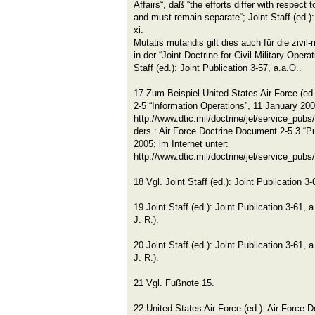
Affairs“, daß “the efforts differ with respect
and must remain separate“; Joint Staff (ed.):
xi.
Mutatis mutandis gilt dies auch für die zivil
in der “Joint Doctrine for Civil-Military Operat
Staff (ed.): Joint Publication 3-57, a.a.O..
17 Zum Beispiel United States Air Force (ed
2-5 “Information Operations”, 11 January 2005
http://www.dtic.mil/doctrine/jel/service_pub
ders.: Air Force Doctrine Document 2-5.3 “Pu
2005; im Internet unter:
http://www.dtic.mil/doctrine/jel/service_pub
18 Vgl. Joint Staff (ed.): Joint Publication 3-6
19 Joint Staff (ed.): Joint Publication 3-61, 
J. R.).
20 Joint Staff (ed.): Joint Publication 3-61, 
J. R.).
21 Vgl. Fußnote 15.
22 United States Air Force (ed.): Air Force 