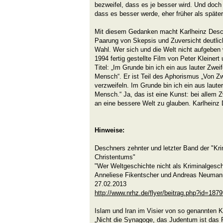
bezweifel, dass es je besser wird. Und doch
dass es besser werde, eher früher als später
Mit diesem Gedanken macht Karlheinz Desc
Paarung von Skepsis und Zuversicht deutlic
Wahl. Wer sich und die Welt nicht aufgeben w
1994 fertig gestellte Film von Peter Kleinert
Titel: „Im Grunde bin ich ein aus lauter Zwei
Mensch“. Er ist Teil des Aphorismus „Von Zw
verzweifeln. Im Grunde bin ich ein aus laute
Mensch.“ Ja, das ist eine Kunst: bei allem Z
an eine bessere Welt zu glauben. Karlheinz 
Hinweise:
Deschners zehnter und letzter Band der "Kr
Christentums"
"Wer Weltgeschichte nicht als Kriminalgeschi
Anneliese Fikentscher und Andreas Neuman
27.02.2013
http://www.nrhz.de/flyer/beitrag.php?id=187
Islam und Iran im Visier von so genannten K
„Nicht die Synagoge, das Judentum ist das 