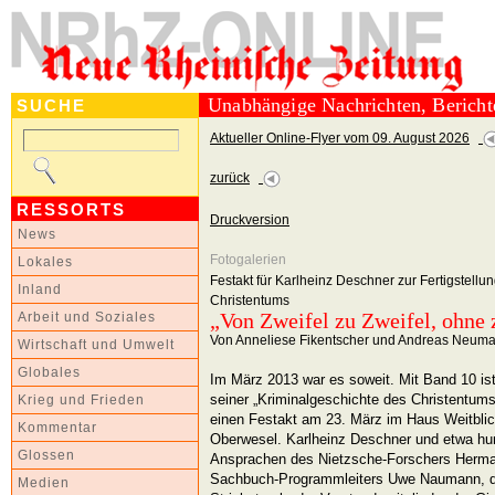
Unabhängige Nachrichten, Berich
SUCHE
Aktueller Online-Flyer vom 09. August 2026
zurück
RESSORTS
Druckversion
News
Fotogalerien
Lokales
Festakt für Karlheinz Deschner zur Fertigstellu
Inland
Christentums
„Von Zweifel zu Zweifel, ohne 
Arbeit und Soziales
Von Anneliese Fikentscher und Andreas Neum
Wirtschaft und Umwelt
Globales
Im März 2013 war es soweit. Mit Band 10 ist
seiner „Kriminalgeschichte des Christentums
Krieg und Frieden
einen Festakt am 23. März im Haus Weitblic
Kommentar
Oberwesel. Karlheinz Deschner und etwa hun
Glossen
Ansprachen des Nietzsche-Forschers Herma
Sachbuch-Programmleiters Uwe Naumann, d
Medien