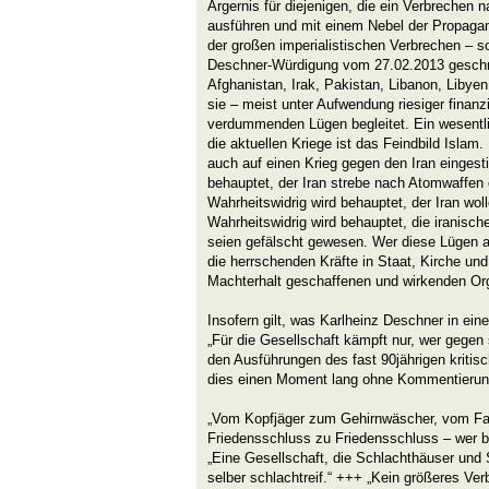
Ärgernis für diejenigen, die ein Verbrechen
ausführen und mit einem Nebel der Propaga
der großen imperialistischen Verbrechen – so 
Deschner-Würdigung vom 27.02.2013 geschrie
Afghanistan, Irak, Pakistan, Libanon, Libyen
sie – meist unter Aufwendung riesiger finan
verdummenden Lügen begleitet. Ein wesentli
die aktuellen Kriege ist das Feindbild Isla
auch auf einen Krieg gegen den Iran eingest
behauptet, der Iran strebe nach Atomwaffen 
Wahrheitswidrig wird behauptet, der Iran woll
Wahrheitswidrig wird behauptet, die iranisc
seien gefälscht gewesen. Wer diese Lügen a
die herrschenden Kräfte in Staat, Kirche und
Machterhalt geschaffenen und wirkenden Or
Insofern gilt, was Karlheinz Deschner in ei
„Für die Gesellschaft kämpft nur, wer gegen s
den Ausführungen des fast 90jährigen kritis
dies einen Moment lang ohne Kommentierun
„Vom Kopfjäger zum Gehirnwäscher, vom Fa
Friedensschluss zu Friedensschluss – wer be
„Eine Gesellschaft, die Schlachthäuser und S
selber schlachtreif.“ +++ „Kein größeres Verb