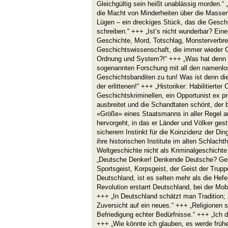
Gleichgültig sein heißt unablässig morden.“ 
die Macht von Minderheiten über die Massen,
Lügen – ein dreckiges Stück, das die Geschi
schreiben.“ +++ „Ist’s nicht wunderbar? Eine
Geschichte, Mord, Totschlag, Monsterverbre
Geschichtswissenschaft, die immer wieder Gl
Ordnung und System?!“ +++ „Was hat denn 
sogenannten Forschung mit all den namenlos
Geschichtsbanditen zu tun! Was ist denn die
der erlittenen!“ +++ „Historiker: Habilitierter
Geschichtskriminellen, ein Opportunist ex pr
ausbreitet und die Schandtaten schönt, der b
«Größe» eines Staatsmanns in aller Regel 
hervorgeht, in das er Länder und Völker gest
sicherem Instinkt für die Koinzidenz der Din
ihre historischen Institute im alten Schlachth
Weltgeschichte nicht als Kriminalgeschichte 
„Deutsche Denker! Denkende Deutsche? Geis
Sportsgeist, Korpsgeist, der Geist der Truppe,
Deutschland, ist es selten mehr als die Hef
Revolution erstarrt Deutschland, bei der Mob
+++ „In Deutschland schätzt man Tradition;
Zuversicht auf ein neues.“ +++ „Religionen s
Befriedigung echter Bedürfnisse.“ +++ „Ich de
+++ „Wie könnte ich glauben, es werde frühe