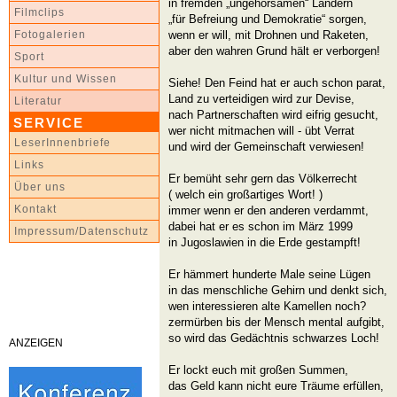
in fremden „ungehorsamen“ Ländern
Filmclips
„für Befreiung und Demokratie“ sorgen,
wenn er will, mit Drohnen und Raketen,
Fotogalerien
aber den wahren Grund hält er verborgen!
Sport
Kultur und Wissen
Siehe! Den Feind hat er auch schon parat,
Land zu verteidigen wird zur Devise,
Literatur
nach Partnerschaften wird eifrig gesucht,
SERVICE
wer nicht mitmachen will - übt Verrat
LeserInnenbriefe
und wird der Gemeinschaft verwiesen!
Links
Er bemüht sehr gern das Völkerrecht
Über uns
( welch ein großartiges Wort! )
Kontakt
immer wenn er den anderen verdammt,
dabei hat er es schon im März 1999
Impressum/Datenschutz
in Jugoslawien in die Erde gestampft!
Er hämmert hunderte Male seine Lügen
in das menschliche Gehirn und denkt sich,
wen interessieren alte Kamellen noch?
zermürben bis der Mensch mental aufgibt,
so wird das Gedächtnis schwarzes Loch!
ANZEIGEN
Er lockt euch mit großen Summen,
das Geld kann nicht eure Träume erfüllen,