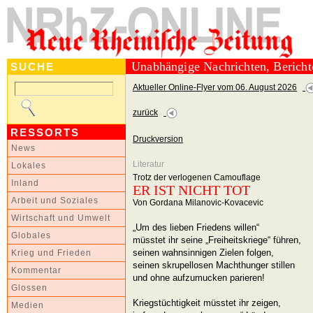
Unabhängige Nachrichten, Berich
SUCHE
Aktueller Online-Flyer vom 06. August 2026
zurück
RESSORTS
Druckversion
News
Literatur
Lokales
Trotz der verlogenen Camouflage
Inland
ER IST NICHT TOT
Arbeit und Soziales
Von Gordana Milanovic-Kovacevic
Wirtschaft und Umwelt
„Um des lieben Friedens willen“
Globales
müsstet ihr seine „Freiheitskriege“ führen,
seinen wahnsinnigen Zielen folgen,
Krieg und Frieden
seinen skrupellosen Machthunger stillen
Kommentar
und ohne aufzumucken parieren!
Glossen
Kriegstüchtigkeit müsstet ihr zeigen,
Medien