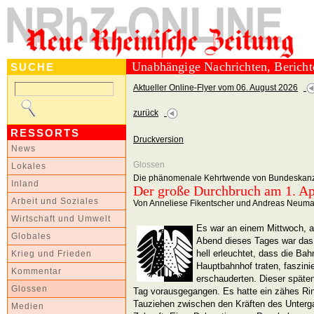
Unabhängige Nachrichten, Berich
SUCHE
Aktueller Online-Flyer vom 06. August 2026
zurück
RESSORTS
Druckversion
News
Glossen
Lokales
Die phänomenale Kehrtwende von Bundeskanz
Inland
Der große Durchbruch am 1. Apr
Arbeit und Soziales
Von Anneliese Fikentscher und Andreas Neum
Wirtschaft und Umwelt
Es war an einem Mittwoch, a
Globales
Abend dieses Tages war das
hell erleuchtet, dass die Ba
Krieg und Frieden
Hauptbahnhof traten, faszini
Kommentar
erschauderten. Dieser späte
Glossen
Tag vorausgegangen. Es hatte ein zähes Rin
Tauziehen zwischen den Kräften des Unterga
Medien