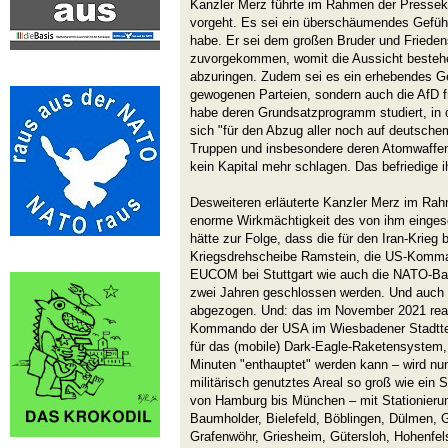
Kanzler Merz führte im Rahmen der Pressek
vorgeht. Es sei ein überschäumendes Gefühl
habe. Er sei dem großen Bruder und Frieden
zuvorgekommen, womit die Aussicht bestehe
abzuringen. Zudem sei es ein erhebendes Gef
gewogenen Parteien, sondern auch die AfD fr
habe deren Grundsatzprogramm studiert, in d
sich "für den Abzug aller noch auf deutschem
Truppen und insbesondere deren Atomwaffen
kein Kapital mehr schlagen. Das befriedige ih
Desweiteren erläuterte Kanzler Merz im Ra
enorme Wirkmächtigkeit des von ihm einge
hätte zur Folge, dass die für den Iran-Krie
Kriegsdrehscheibe Ramstein, die US-Kom
EUCOM bei Stuttgart wie auch die NATO-Bast
zwei Jahren geschlossen werden. Und auch 
abgezogen. Und: das im November 2021 reaktiv
Kommando der USA im Wiesbadener Stadtteil
für das (mobile) Dark-Eagle-Raketensystem
Minuten "enthauptet" werden kann – wird nun
militärisch genutztes Areal so groß wie ein S
von Hamburg bis München – mit Stationieru
Baumholder, Bielefeld, Böblingen, Dülmen, 
Grafenwöhr, Griesheim, Gütersloh, Hohenfels