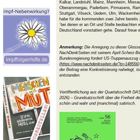
Kalkar, Landstuhl, Mainz, Mannheim, Mies
Oberammergau, Paderborn, Pirmasens, Ram
Stuttgart, Vilseck, Uedem, Ulm, Wackernhe
habe für die kommenden zwei Jahre bereits z
´bei denen er an Ort und Stelle beobachten 
Deutschland vonstatten gehe. Darauf freue e
Anmerkung:
Die Anregung zu dieser Glosse
NachDenkSeiten mit seinem April-Scherz-Bei
Bundesregierung fordert US-Truppenauszug 
(
https://www.nachdenkseiten.de/?p=148556
)
der Beitrag eine Konkretisierung nahelegt, i
entstanden.
Veröffentlichung aus der Quartalsschrift 
2026) – Grundsatzschrift über die Freiheit d
schön und wahr und (manchmal) satirisch.