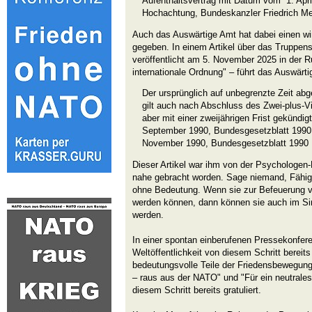
Aufenthaltsvertrag mit Datum vom 1. April
Hochachtung, Bundeskanzler Friedrich Me
Auch das Auswärtige Amt hat dabei einen w
gegeben. In einem Artikel über das Truppens
veröffentlicht am 5. November 2025 in der R
internationale Ordnung" – führt das Auswärt
Der ursprünglich auf unbegrenzte Zeit ab
gilt auch nach Abschluss des Zwei-plus-Vie
aber mit einer zweijährigen Frist gekünd
September 1990, Bundesgesetzblatt 1990 
November 1990, Bundesgesetzblatt 1990 I
Dieser Artikel war ihm von der Psychologen-
nahe gebracht worden. Sage niemand, Fähig
ohne Bedeutung. Wenn sie zur Befeuerung vo
werden können, dann können sie auch im Si
werden.
In einer spontan einberufenen Pressekonfere
Weltöffentlichkeit von diesem Schritt bereits
bedeutungsvolle Teile der Friedensbewegu
– raus aus der NATO" und "Für ein neutrale
diesem Schritt bereits gratuliert.