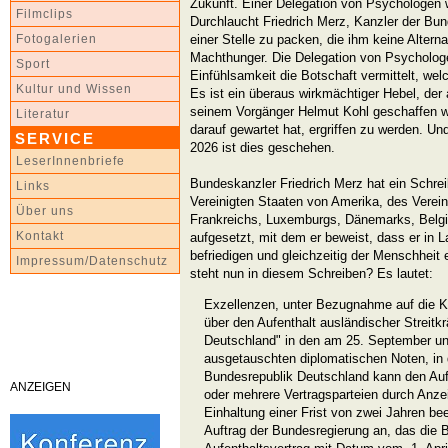
Zukunft. Einer Delegation von Psychologen 
Filmclips
Durchlaucht Friedrich Merz, Kanzler der Bu
einer Stelle zu packen, die ihm keine Alterna
Fotogalerien
Machthunger. Die Delegation von Psychologe
Sport
Einfühlsamkeit die Botschaft vermittelt, wel
Kultur und Wissen
Es ist ein überaus wirkmächtiger Hebel, de
seinem Vorgänger Helmut Kohl geschaffen wo
Literatur
darauf gewartet hat, ergriffen zu werden. Un
SERVICE
2026 ist dies geschehen.
LeserInnenbriefe
Bundeskanzler Friedrich Merz hat ein Schre
Links
Vereinigten Staaten von Amerika, des Verei
Über uns
Frankreichs, Luxemburgs, Dänemarks, Belgi
Kontakt
aufgesetzt, mit dem er beweist, dass er in 
befriedigen und gleichzeitig der Menschheit
Impressum/Datenschutz
steht nun in diesem Schreiben? Es lautet:
Exzellenzen, unter Bezugnahme auf die K
über den Aufenthalt ausländischer Streitkr
Deutschland" in den am 25. September u
ausgetauschten diplomatischen Noten, in 
Bundesrepublik Deutschland kann den Aufe
ANZEIGEN
oder mehrere Vertragsparteien durch Anzei
Einhaltung einer Frist von zwei Jahren bee
Auftrag der Bundesregierung an, das die 