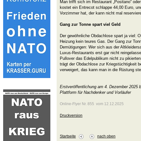
Man trifft sich im Restaurant „Positano“ od
kostet ein Entrecot schlappe 44,00 Euro, un
Vorzimmer hat, der kann nicht mal reservier
Gang zur Tonne spart viel Geld
Der gewöhnliche Obdachlose spart ja viel:
Heizung kein teures Gas. Der Gang zur Tonn
Demütigungen: Wer sich aus der Altkleiders
Luxus-Restaurants erst gar nicht reingelass
Pullover das Edelpublikum nicht zu pikierten
trägt der Obdachlose zur Kriegstüchtigkeit 
verweigert, das kann man in die Rüstung st
Erstveröffentlichung am 4. Dezember 2025 
Plattform für Nachdenker und Vorläufer
Online-Flyer Nr. 855 vom 12.12.2025
Druckversion
Startseite
nach oben