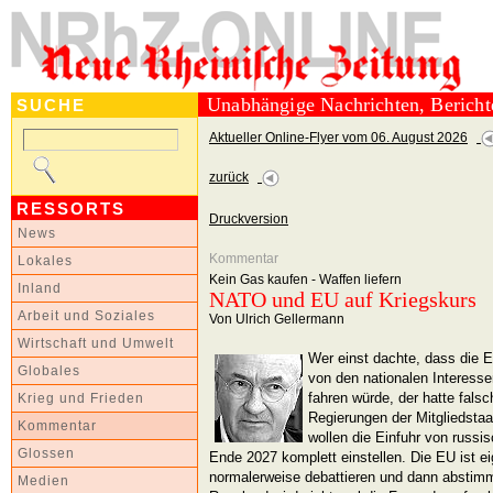
Unabhängige Nachrichten, Berich
SUCHE
Aktueller Online-Flyer vom 06. August 2026
zurück
RESSORTS
Druckversion
News
Kommentar
Lokales
Kein Gas kaufen - Waffen liefern
Inland
NATO und EU auf Kriegskurs
Arbeit und Soziales
Von Ulrich Gellermann
Wirtschaft und Umwelt
Wer einst dachte, dass die 
Globales
von den nationalen Interess
fahren würde, der hatte fals
Krieg und Frieden
Regierungen der Mitgliedsta
Kommentar
wollen die Einfuhr von russ
Glossen
Ende 2027 komplett einstellen. Die EU ist ei
normalerweise debattieren und dann abstim
Medien