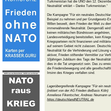
Turkmenistan hat die UNO den 12. Dezember
Neutralität' erklärt – Danke Turkmenistan.“
Die Kampagne "Für ein neutrales Deutschland
Beispiel zu nehmen und per Grundgesetz-Er
Willen beseelt, dem Frieden der Welt zu die
immerwährende Neutralität. Demgemäß wird D
keinen militärischen Bündnissen angehören, s
Landesverteidigung bereitstellen, kein Krieg
Kriegsparteien nicht finanzieren und militär
auf seinem Gebiet nicht zulassen. Deutsch
Neutralität für die Verhinderung und Lösung 
aktiver, Frieden stiftender Vermittler zur V
10jährigen Jubiläum des Tags der Neutralitä
dies in die Tat umgesetzt sein. Das zu errei
die Friedensbewegung und alle gesellschaftl
Irrsinn des Krieges verfallen sind.
Lagerübergreifende Kampagne "Für ein neut
(initiiert von der AG Frieden dieBasis Köln)
Anneliese Fikentscher, Andreas Neumann u
https://deutschlandNEUTRAL.de