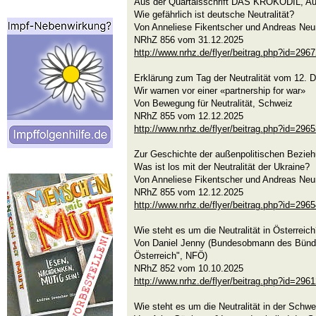
Aus der Quartalsschrift DAS KROKODIL, A
Wie gefährlich ist deutsche Neutralität?
Von Anneliese Fikentscher und Andreas Ne
NRhZ 856 vom 31.12.2025
http://www.nrhz.de/flyer/beitrag.php?id=296
Erklärung zum Tag der Neutralität vom 12.
Wir warnen vor einer «partnership for war»
Von Bewegung für Neutralität, Schweiz
NRhZ 855 vom 12.12.2025
http://www.nrhz.de/flyer/beitrag.php?id=296
Zur Geschichte der außenpolitischen Bezie
Was ist los mit der Neutralität der Ukraine?
Von Anneliese Fikentscher und Andreas Ne
NRhZ 855 vom 12.12.2025
http://www.nrhz.de/flyer/beitrag.php?id=296
Wie steht es um die Neutralität in Österreic
Von Daniel Jenny (Bundesobmann des Bündn
Österreich", NFÖ)
NRhZ 852 vom 10.10.2025
http://www.nrhz.de/flyer/beitrag.php?id=296
Wie steht es um die Neutralität in der Schwe