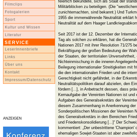
feierlich bekundete, sich als Staat der ständi
Filmclips
Militärblöcken zu beteiligen. (Die "westliche
zunichtemachten, sind bekannt.) Und Turkme
Fotogalerien
1955 die immerwährende Neutralität erklärt 
Sport
Neutralität auf dem Haager Landkriegsabko
Kultur und Wissen
Seit 2017 ist der 12. Dezember der Internati
Literatur
Tag als solchen zu erklären, hat die Genera
SERVICE
Nationen 2017 mit ihrer Resolution 71/275 b
LeserInnenbriefe
Bekräftigung der großen Bedeutung der Wah
der Staaten, der territorialen Unversehrthei
Links
Nichteinmischung in die inneren Angelegenhe
Über uns
Beilegung internationaler Streitigkeiten mit f
Kontakt
die den internationalen Frieden und die inter
Gerechtigkeit nicht gefährdet, in der Erkenn
Impressum/Datenschutz
Neutralitätspolitiken darauf abzielen, den Ei
fördern [...], in Anbetracht dessen, dass prä
Kernaufgabe der Vereinten Nationen ist und 
Aufgaben des Generalsekretärs der Vereinte
diesem Zusammenhang in Anerkennung der w
Sonderpolitischen Missionen der Vereinten N
des Generalsekretärs in den Bereichen Fried
ANZEIGEN
und Friedenskonsolidierung [...]“ Der Schwei
kommentiert: „Der unbestrittene 'Champion' d
ehemaligen Sowjet-Staaten ist aber zweifell