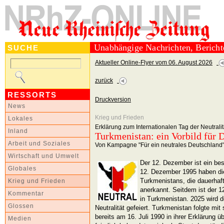
Unabhängige Nachrichten, Berich
SUCHE
Aktueller Online-Flyer vom 06. August 2026
zurück
RESSORTS
Druckversion
News
Krieg und Frieden
Lokales
Erklärung zum Internationalen Tag der Neutral
Inland
Turkmenistan: ein Vorbild für 
Arbeit und Soziales
Von Kampagne "Für ein neutrales Deutschland
Wirtschaft und Umwelt
Der 12. Dezember ist ein be
Globales
12. Dezember 1995 haben die
Turkmenistans, die dauerhafte
Krieg und Frieden
anerkannt. Seitdem ist der 1
Kommentar
in Turkmenistan. 2025 wird d
Glossen
Neutralität gefeiert. Turkmenistan folgte mit
bereits am 16. Juli 1990 in ihrer Erklärung ü
Medien