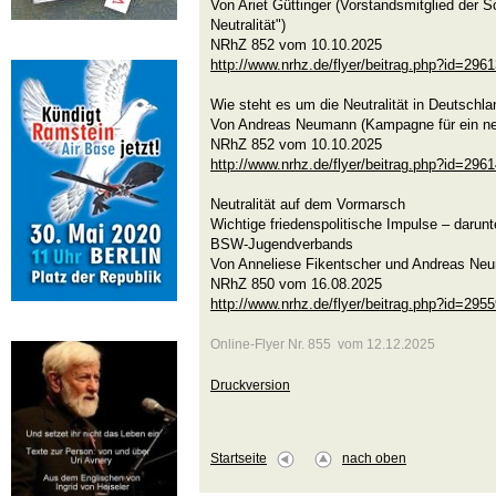
Von Ariet Güttinger (Vorstandsmitglied der S
Neutralität")
NRhZ 852 vom 10.10.2025
http://www.nrhz.de/flyer/beitrag.php?id=296
Wie steht es um die Neutralität in Deutschl
Von Andreas Neumann (Kampagne für ein ne
NRhZ 852 vom 10.10.2025
http://www.nrhz.de/flyer/beitrag.php?id=296
Neutralität auf dem Vormarsch
Wichtige friedenspolitische Impulse – daru
BSW-Jugendverbands
Von Anneliese Fikentscher und Andreas Ne
NRhZ 850 vom 16.08.2025
http://www.nrhz.de/flyer/beitrag.php?id=295
Online-Flyer Nr. 855 vom 12.12.2025
Druckversion
Startseite
nach oben