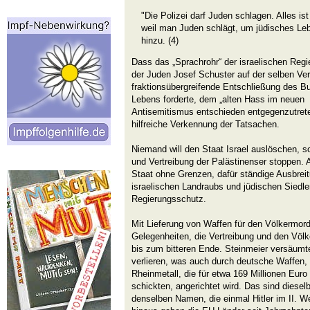
"Die Polizei darf Juden schlagen. Alles ist 
weil man Juden schlägt, um jüdisches Leb
hinzu. (4)
Dass das „Sprachrohr“ der israelischen Regi
der Juden Josef Schuster auf der selben Ver
fraktionsübergreifende Entschließung des 
Lebens forderte, dem „alten Hass im neuen
Antisemitismus entschieden entgegenzutrete
hilfreiche Verkennung der Tatsachen.
Niemand will den Staat Israel auslöschen, s
und Vertreibung der Palästinenser stoppen. A
Staat ohne Grenzen, dafür ständige Ausbrei
israelischen Landraubs und jüdischen Siedle
Regierungsschutz.
Mit Lieferung von Waffen für den Völkermor
Gelegenheiten, die Vertreibung und den Völ
bis zum bitteren Ende. Steinmeier versäumte
verlieren, was auch durch deutsche Waffen
Rheinmetall, die für etwa 169 Millionen Eur
schickten, angerichtet wird. Das sind diesel
denselben Namen, die einmal Hitler im II. We