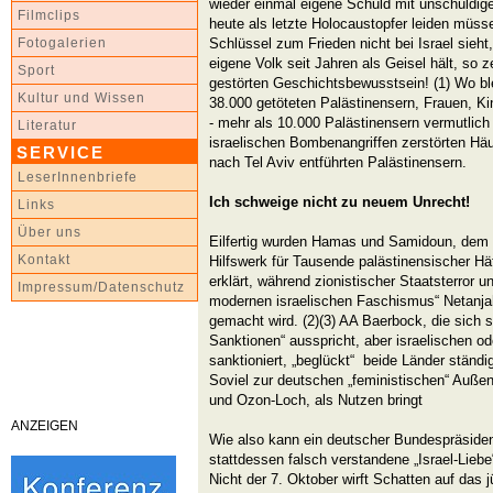
wieder einmal eigene Schuld mit unschuldige
Filmclips
heute als letzte Holocaustopfer leiden müs
Schlüssel zum Frieden nicht bei Israel sieh
Fotogalerien
eigene Volk seit Jahren als Geisel hält, so
Sport
gestörten Geschichtsbewusstsein! (1) Wo blei
Kultur und Wissen
38.000 getöteten Palästinensern, Frauen, Ki
- mehr als 10.000 Palästinensern vermutlic
Literatur
israelischen Bombenangriffen zerstörten Hä
SERVICE
nach Tel Aviv entführten Palästinensern.
LeserInnenbriefe
Ich schweige nicht zu neuem Unrecht!
Links
Über uns
Eilfertig wurden Hamas und Samidoun, dem 
Kontakt
Hilfswerk für Tausende palästinensischer Häf
erklärt, während zionistischer Staatsterror 
Impressum/Datenschutz
modernen israelischen Faschismus“ Netanjahu
gemacht wird. (2)(3) AA Baerbock, die sich s
Sanktionen“ ausspricht, aber israelischen od
sanktioniert, „beglückt“ beide Länder ständig
Soviel zur deutschen „feministischen“ Außen
und Ozon-Loch, als Nutzen bringt
ANZEIGEN
Wie also kann ein deutscher Bundespräsiden
stattdessen falsch verstandene „Israel-Liebe
Nicht der 7. Oktober wirft Schatten auf das 