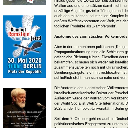
hinaus geben die EU-Länder seit Jahrzehnten
Waffen aus und unterstützen damit nicht nur 
unzählige Angriffe, gezielte Tötungen und d
auch den militärisch-industriellen Komplex I
größten Waffenexporteuren der Welt, mit dem
tödlichen Produkte als „kampferprobt“.
Anatomie des zionistischen Völkermords
Aber in der momentanen politischen „Kriegs
Propagandastimmung sind alle Schleusen geö
gefährliche Richtung führen. Dieselben deuts
bekämpfen, scheuen sich weder mit israelis
zusammenzuarbeiten noch mit ukrainischen. 
Berührungsängste, sich mit rechtsextremisti
schließlich steht man sich so nahe und vertrit
Die Anatomie des zionistischen Völkermords 
israelisch-amerikanische Doktor der Psycho
Außerdem wurde der Vortrag vom Vorsitzen
der World Socialist Web Site International,
2023 an der Humboldt-Universität in Berlin ge
Seit dem 7. Oktober geht es auch in Deutsch
palästinensisches Engagement zu unterbinden