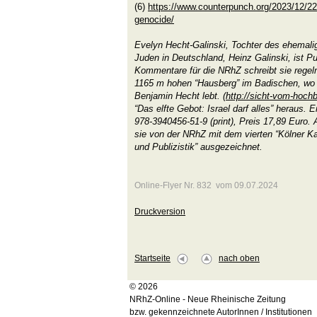
(6)
https://www.counterpunch.org/2023/12/22/
genocide/
Evelyn Hecht-Galinski, Tochter des ehemalig
Juden in Deutschland, Heinz Galinski, ist Pub
Kommentare für die NRhZ schreibt sie rege
1165 m hohen “Hausberg” im Badischen, wo
Benjamin Hecht lebt. (
http://sicht-vom-hoch
“Das elfte Gebot: Israel darf alles” heraus.
978-3940456-51-9 (print), Preis 17,89 Euro
sie von der NRhZ mit dem vierten “Kölner Kar
und Publizistik” ausgezeichnet.
Online-Flyer Nr. 832 vom 09.07.2024
Druckversion
Startseite
nach oben
© 2026
NRhZ-Online - Neue Rheinische Zeitung
bzw. gekennzeichnete AutorInnen / Institutionen