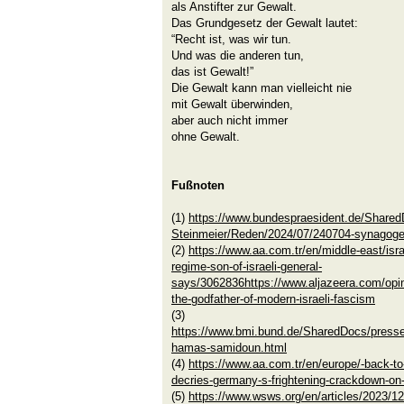
als Anstifter zur Gewalt.
Das Grundgesetz der Gewalt lautet:
“Recht ist, was wir tun.
Und was die anderen tun,
das ist Gewalt!”
Die Gewalt kann man vielleicht nie
mit Gewalt überwinden,
aber auch nicht immer
ohne Gewalt.
Fußnoten
(1)
https://www.bundespraesident.de/Share
Steinmeier/Reden/2024/07/240704-synagog
(2)
https://www.aa.com.tr/en/middle-east/israe
regime-son-of-israeli-general-
says/3062836https://www.aljazeera.com/opin
the-godfather-of-modern-israeli-fascism
(3)
https://www.bmi.bund.de/SharedDocs/presse
hamas-samidoun.html
(4)
https://www.aa.com.tr/en/europe/-back-to-
decries-germany-s-frightening-crackdown-on
(5)
https://www.wsws.org/en/articles/2023/12