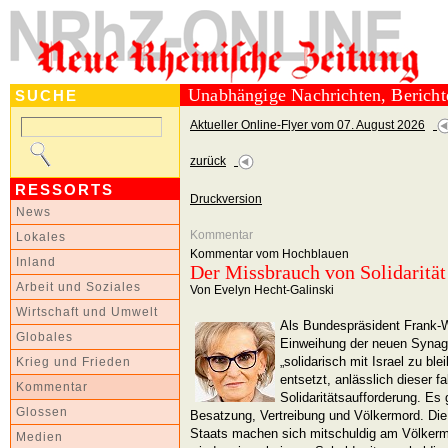
Unabhängige Nachrichten, Berich
SUCHE
Aktueller Online-Flyer vom 07. August 2026
zurück
RESSORTS
Druckversion
News
Kommentar
Lokales
Kommentar vom Hochblauen
Inland
Der Missbrauch von Solidarität
Arbeit und Soziales
Von Evelyn Hecht-Galinski
Wirtschaft und Umwelt
Als Bundespräsident Frank-W
Globales
Einweihung der neuen Synago
„solidarisch mit Israel zu ble
Krieg und Frieden
entsetzt, anlässlich dieser f
Kommentar
Solidaritätsaufforderung. Es g
Glossen
Besatzung, Vertreibung und Völkermord. Die 
Staats machen sich mitschuldig am Völkerm
Medien