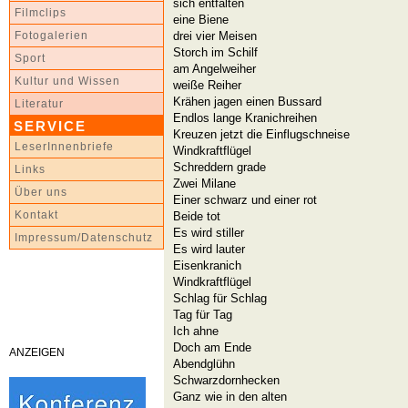
sich entfalten
Filmclips
eine Biene
drei vier Meisen
Fotogalerien
Storch im Schilf
Sport
am Angelweiher
Kultur und Wissen
weiße Reiher
Krähen jagen einen Bussard
Literatur
Endlos lange Kranichreihen
SERVICE
Kreuzen jetzt die Einflugschneise
LeserInnenbriefe
Windkraftflügel
Schreddern grade
Links
Zwei Milane
Über uns
Einer schwarz und einer rot
Kontakt
Beide tot
Es wird stiller
Impressum/Datenschutz
Es wird lauter
Eisenkranich
Windkraftflügel
Schlag für Schlag
Tag für Tag
Ich ahne
Doch am Ende
ANZEIGEN
Abendglühn
Schwarzdornhecken
Ganz wie in den alten