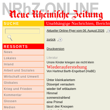
Unabhängige Nachrichten, Berich
SUCHE
Aktueller Online-Flyer vom 06. August 2026
zurück
RESSORTS
Druckversion
News
Literatur
Lokales
Unsre Kinder kriegen sie nicht klein
Inland
Wiederauferstehung
Arbeit und Soziales
Von Hartmut Barth-Engelbart (HaBE)
Wirtschaft und Umwelt
Unter kleinkariertem
Globales
Düsenjet verrautem
wieder tief erblautem
Krieg und Frieden
Himmel
Kommentar
sonnenstrahlend
Glossen
eine Primel
lässt drei Knospen
Medien