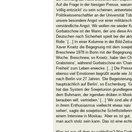
Auf die Frage in der hiesigen Presse, war
'völlig entzückt' zu sein scheinen, antworte
Politikwissenschaftler an der Universität Tübi
unsere besondere Angst vor einer militärisch
verständliche Angst. Wir wollen nie wieder K
Gorbatschow ist der Mann, der uns diese An
Deutschen nach Sicherheit spielt bei der ak
Rolle.' [...] In einer Kolumne in der Bild-Zei
Xaver Kroetz die Begegnung mit dem sowjet
Breschnew 1978 in Bonn mit der Begegnung 
Woche. Breschnew, so Kroetz, habe 'den Cha
Grabsteins', während Gorbatschow ein 'Charm
Freiheit' zum Leben erwecke. [...] Die Presse
ebenso viel Emotionen begrüßt wurde wie Jo
nach Berlin vor 27 Jahren. 'Die Begeisteru
hauptsächlich auf Berlin', so Eschenburg. '
hat das System der Sowjetunion grundlegend 
dem Buhmann, der irgendwo drüben in Moskau
berauben will, vertrieben.' [...] 'Wir sind al
in ihrem Enthusiasmus vielleicht etwas naiv
sehen', sagte die sowjetische Schriftstellerin
einem Interview in Moskau. 'Aber es ist gut
man auch stolz sein kann. Das ist eine echte
Was ist aus all dem zu schließen? War Gorb