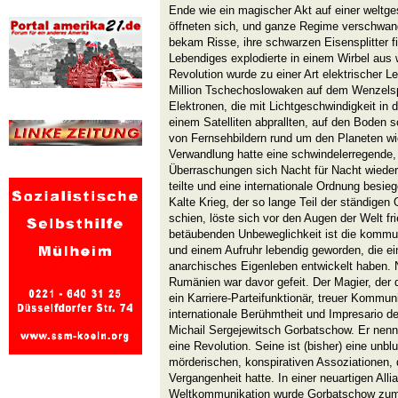
Ende wie ein magischer Akt auf einer weltge
öffneten sich, und ganze Regime verschwand
bekam Risse, ihre schwarzen Eisensplitter f
Lebendiges explodierte in einem Wirbel aus w
Revolution wurde zu einer Art elektrischer Le
Million Tschechoslowaken auf dem Wenzelspl
Elektronen, die mit Lichtgeschwindigkeit in
einem Satelliten abprallten, auf den Boden s
von Fernsehbildern rund um den Planeten w
Verwandlung hatte eine schwindelerregende, 
Überraschungen sich Nacht für Nacht wiederh
teilte und eine internationale Ordnung besieg
Kalte Krieg, der so lange Teil der ständigen
schien, löste sich vor den Augen der Welt fr
betäubenden Unbeweglichkeit ist die kommun
und einem Aufruhr lebendig geworden, die ei
anarchisches Eigenleben entwickelt haben. N
Rumänien war davor gefeit. Der Magier, der di
ein Karriere-Parteifunktionär, treuer Kommuni
internationale Berühmtheit und Impresario d
Michail Sergejewitsch Gorbatschow. Er nennt
eine Revolution. Seine ist (bisher) eine unbl
mörderischen, konspirativen Assoziationen, 
Vergangenheit hatte. In einer neuartigen Alli
Weltkommunikation wurde Gorbatschow zum