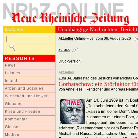
Unabhängige Nachrichten, Berich
SUCHE
Aktueller Online-Flyer vom 06. August 2026
zurück
RESSORTS
Druckversion
News
Aktuelles
Lokales
Zum 34. Jahrestag des Besuchs von Michail G
Inland
Gorbatschow: ein Störfaktor fü
Arbeit und Soziales
Von Anneliese Fikentscher und Andreas Neum
Wirtschaft und Umwelt
Am 14. Juni 1989 ist im Boul
Globales
„Deutsche feiern den Kreml-C
„Raissa im Kölner Dom“. Die
Krieg und Frieden
zusammen mit einem Foto, 
Kommentar
transportiert, die obere Hälft
Glossen
erfahren: „Riesenandrang vor dem Bonner R
Michail und Raissa Gorbatschow. Und immer w
Medien