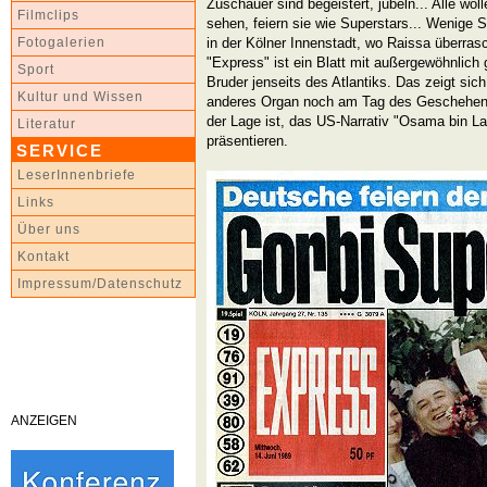
Zuschauer sind begeistert, jubeln... Alle wo
Filmclips
sehen, feiern sie wie Superstars... Wenige S
in der Kölner Innenstadt, wo Raissa überra
Fotogalerien
"Express" ist ein Blatt mit außergewöhnlic
Sport
Bruder jenseits des Atlantiks. Das zeigt sich
Kultur und Wissen
anderes Organ noch am Tag des Geschehens
der Lage ist, das US-Narrativ "Osama bin L
Literatur
präsentieren.
SERVICE
LeserInnenbriefe
Links
Über uns
Kontakt
Impressum/Datenschutz
ANZEIGEN