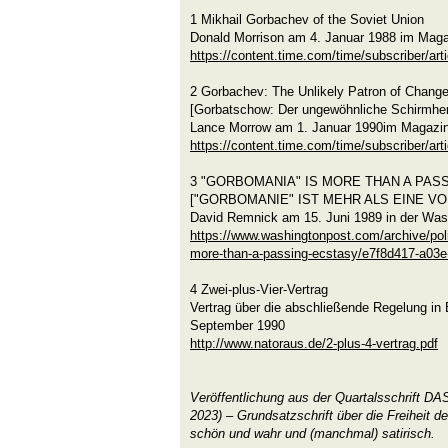
1 Mikhail Gorbachev of the Soviet Union
Donald Morrison am 4. Januar 1988 im Mag
https://content.time.com/time/subscriber/ar
2 Gorbachev: The Unlikely Patron of Chang
[Gorbatschow: Der ungewöhnliche Schirmhe
Lance Morrow am 1. Januar 1990im Magazi
https://content.time.com/time/subscriber/art
3 "GORBOMANIA" IS MORE THAN A PAS
["GORBOMANIE" IST MEHR ALS EINE 
David Remnick am 15. Juni 1989 in der Was
https://www.washingtonpost.com/archive/poli
more-than-a-passing-ecstasy/e7f8d417-a03e
4 Zwei-plus-Vier-Vertrag
Vertrag über die abschließende Regelung in
September 1990
http://www.natoraus.de/2-plus-4-vertrag.pdf
Veröffentlichung aus der Quartalsschrift 
2023) – Grundsatzschrift über die Freiheit d
schön und wahr und (manchmal) satirisch.