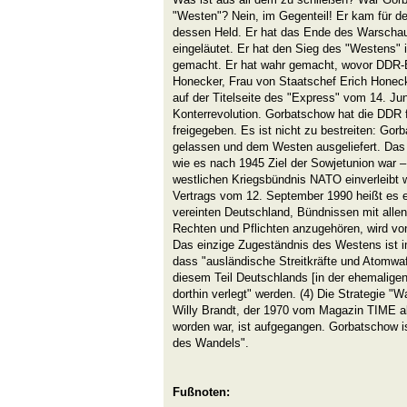
"Westen"? Nein, im Gegenteil! Er kam für de
dessen Held. Er hat das Ende des Warschau
eingeläutet. Er hat den Sieg des "Westens" 
gemacht. Er hat wahr gemacht, wovor DDR-B
Honecker, Frau von Staatschef Erich Honecker
auf der Titelseite des "Express" vom 14. Jun
Konterrevolution. Gorbatschow hat die DDR f
freigegeben. Es ist nicht zu bestreiten: Gor
gelassen und dem Westen ausgeliefert. Das v
wie es nach 1945 Ziel der Sowjetunion war 
westlichen Kriegsbündnis NATO einverleibt w
Vertrags vom 12. September 1990 heißt es 
vereinten Deutschland, Bündnissen mit alle
Rechten und Pflichten anzugehören, wird von
Das einzige Zugeständnis des Westens ist im
dass "ausländische Streitkräfte und Atomwaff
diesem Teil Deutschlands [in der ehemaligen
dorthin verlegt" werden. (4) Die Strategie 
Willy Brandt, der 1970 vom Magazin TIME a
worden war, ist aufgegangen. Gorbatschow i
des Wandels".
Fußnoten: