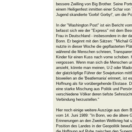
bessere Zwilling von Big Brother. Seine Port
einem Heiligenfest inmitten einer Schar vo
Jugend skandierte 'Gorbi! Gorby!', um die Po
In der "Washington Post" ist ein Bericht vom
befasst sich wie der "Express" mit dem B
Frau in Deutschland - insbesondere in der 
Bonn. Er beginnt mit den Sätzen: "'Michail 
nutzte in dieser Woche die gepflasterten Pl
während die Menschen schrieen, Transparente
Kinder für einen Kuss nach vorne schoben. 
vergossen. Wenn man sich die Menschen un
ansieht, könnte man meinen, U-2 oder Madon
der glatzköpfige Führer der Sowjetunion mitt
bisweilen an die 'Beatlemania' erinnert, ist 
Hoffnung als für vorübergehende Ekstase.
eine starke Mischung aus Politik und Persönli
verschiedene Völker deren tiefste Sehnsücht
Verbindung herzustellen."
Hier noch einige weitere Auszüge aus dem B
vom 14. Juni 1989: "In Bonn, wo die ältere 
Erinnerungen an den Zweiten Weltkrieg hat u
Position des Landes in der Geopolitik bewuß
die Hoffnung auf Ruhe zwischen den Superm