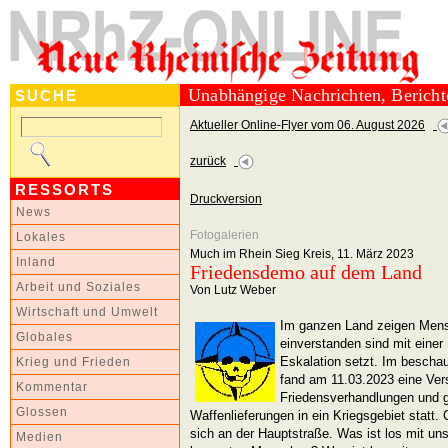
Unabhängige Nachrichten, Berich
SUCHE
Aktueller Online-Flyer vom 06. August 2026
zurück
RESSORTS
Druckversion
News
Fotogalerien
Lokales
Much im Rhein Sieg Kreis, 11. März 2023
Inland
Friedensdemo auf dem Land
Arbeit und Soziales
Von Lutz Weber
Wirtschaft und Umwelt
Im ganzen Land zeigen Mens
Globales
einverstanden sind mit einer 
Eskalation setzt. Im bescha
Krieg und Frieden
fand am 11.03.2023 eine Ve
Kommentar
Friedensverhandlungen und
Glossen
Waffenlieferungen in ein Kriegsgebiet statt
sich an der Hauptstraße. Was ist los mit unse
Medien