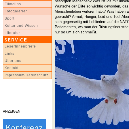
besorgten Menschen? Was ist los mit unser
Filmclips
Wünsche der Elite so wichtig geworden, dass
Menschenleben verloren habt? Was haben all
Fotogalerien
gebracht? Armut, Hunger, Leid und Tod! Aber
Sport
sich gegenseitig mit Lobliedern auf die NATO
Kultur und Wissen
Parlamenten, wo man der Rüstungsindustrie
nur so um sich schmeißt.
Literatur
SERVICE
LeserInnenbriefe
Links
Über uns
Kontakt
Impressum/Datenschutz
ANZEIGEN