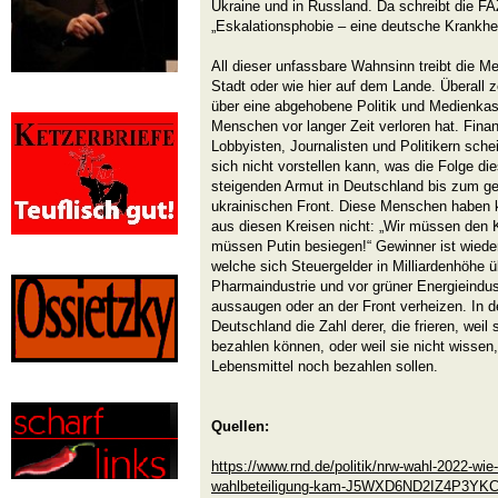
Ukraine und in Russland. Da schreibt die F
„Eskalationsphobie – eine deutsche Krankhei
All dieser unfassbare Wahnsinn treibt die Me
Stadt oder wie hier auf dem Lande. Überall
über eine abgehobene Politik und Medienkast
Menschen vor langer Zeit verloren hat. Fina
Lobbyisten, Journalisten und Politikern sch
sich nicht vorstellen kann, was die Folge dies
steigenden Armut in Deutschland bis zum ge
ukrainischen Front. Diese Menschen haben 
aus diesen Kreisen nicht: „Wir müssen den K
müssen Putin besiegen!“ Gewinner ist wieder
welche sich Steuergelder in Milliardenhöhe 
Pharmaindustrie und vor grüner Energieindust
aussaugen oder an der Front verheizen. In d
Deutschland die Zahl derer, die frieren, weil
bezahlen können, oder weil sie nicht wissen,
Lebensmittel noch bezahlen sollen.
Quellen:
https://www.rnd.de/politik/nrw-wahl-2022-wie-
wahlbeteiligung-kam-J5WXD6ND2IZ4P3YK