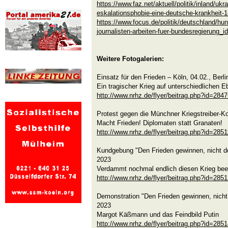
https://www.faz.net/aktuell/politik/inland/ukr
eskalationsphobie-eine-deutsche-krankheit-
https://www.focus.de/politik/deutschland/hund
journalisten-arbeiten-fuer-bundesregierung_
Weitere Fotogalerien:
Einsatz für den Frieden – Köln, 04.02., Berl
Ein tragischer Krieg auf unterschiedlichen 
http://www.nrhz.de/flyer/beitrag.php?id=284
Protest gegen die Münchner Kriegstreiber-K
Macht Frieden! Diplomaten statt Granaten!
http://www.nrhz.de/flyer/beitrag.php?id=2851
Kundgebung "Den Frieden gewinnen, nicht den
2023
Verdammt nochmal endlich diesen Krieg be
http://www.nrhz.de/flyer/beitrag.php?id=285
Demonstration "Den Frieden gewinnen, nicht 
2023
Margot Käßmann und das Feindbild Putin
http://www.nrhz.de/flyer/beitrag.php?id=285