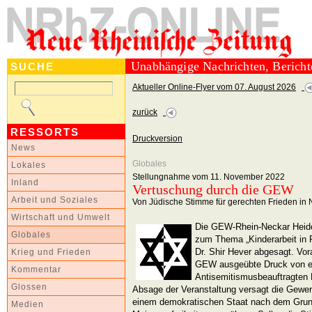
Unabhängige Nachrichten, Berich
SUCHE
Aktueller Online-Flyer vom 07. August 2026
zurück
RESSORTS
Druckversion
News
Globales
Lokales
Stellungnahme vom 11. November 2022
Inland
Vertuschung durch die GEW
Arbeit und Soziales
Von Jüdische Stimme für gerechten Frieden in 
Wirtschaft und Umwelt
Die GEW-Rhein-Neckar Heidel
Globales
zum Thema „Kinderarbeit in P
Dr. Shir Hever abgesagt. Vo
Krieg und Frieden
GEW ausgeübte Druck von e
Kommentar
Antisemitismusbeauftragten 
Glossen
Absage der Veranstaltung versagt die Gewerks
einem demokratischen Staat nach dem Grund
Medien