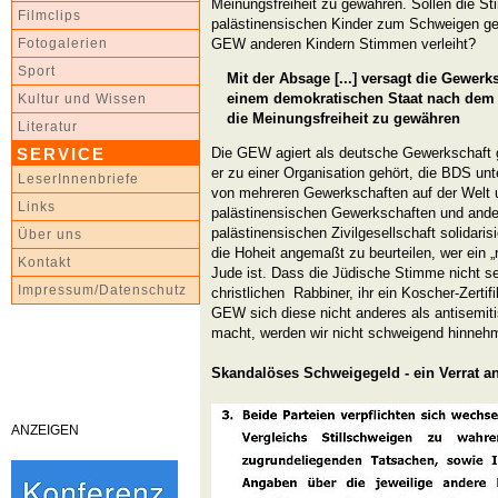
Meinungsfreiheit zu gewähren. Sollen die S
Filmclips
palästinensischen Kinder zum Schweigen ge
GEW anderen Kindern Stimmen verleiht?
Fotogalerien
Sport
Mit der Absage [...] versagt die Gewerks
einem demokratischen Staat nach dem 
Kultur und Wissen
die Meinungsfreiheit zu gewähren
Literatur
Die GEW agiert als deutsche Gewerkschaft g
SERVICE
er zu einer Organisation gehört, die BDS un
LeserInnenbriefe
von mehreren Gewerkschaften auf der Welt un
Links
palästinensischen Gewerkschaften und ande
palästinensischen Zivilgesellschaft solidaris
Über uns
die Hoheit angemaßt zu beurteilen, wer ein „r
Kontakt
Jude ist. Dass die Jüdische Stimme nicht sei
Impressum/Datenschutz
christlichen Rabbiner, ihr ein Koscher-Zertif
GEW sich diese nicht anderes als antisemiti
macht, werden wir nicht schweigend hinneh
Skandalöses Schweigegeld - ein Verrat 
ANZEIGEN