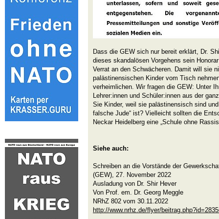
Dass die GEW sich nur bereit erklärt, Dr. S
dieses skandalösen Vorgehens sein Honorar 
Verrat an den Schwächeren. Damit will sie ni
palästinensischen Kinder vom Tisch nehmen
verheimlichen. Wir fragen die GEW: Unter Ihr
Lehrer:innen und Schüler:innen aus der ganz
Sie Kinder, weil sie palästinensisch sind und
falsche Jude“ ist? Vielleicht sollten die En
Neckar Heidelberg eine „Schule ohne Rass
Siehe auch:
Schreiben an die Vorstände der Gewerkscha
(GEW), 27. November 2022
Ausladung von Dr. Shir Hever
Von Prof. em. Dr. Georg Meggle
NRhZ 802 vom 30.11.2022
http://www.nrhz.de/flyer/beitrag.php?id=283