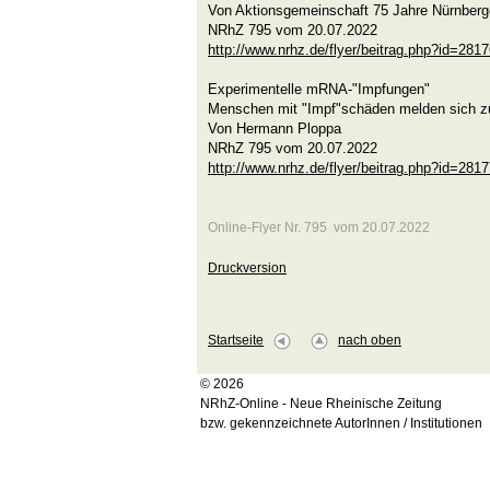
Von Aktionsgemeinschaft 75 Jahre Nürnber
NRhZ 795 vom 20.07.2022
http://www.nrhz.de/flyer/beitrag.php?id=281
Experimentelle mRNA-"Impfungen"
Menschen mit "Impf"schäden melden sich z
Von Hermann Ploppa
NRhZ 795 vom 20.07.2022
http://www.nrhz.de/flyer/beitrag.php?id=281
Online-Flyer Nr. 795 vom 20.07.2022
Druckversion
Startseite
nach oben
© 2026
NRhZ-Online - Neue Rheinische Zeitung
bzw. gekennzeichnete AutorInnen / Institutionen