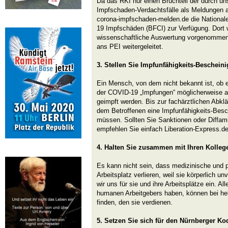
Da das RKI nur einen Bruchteil der durch u
Impfschaden-Verdachtsfälle als Meldungen a
corona-impfschaden-melden.de die National
19 Impfschäden (BFCI) zur Verfügung. Dort 
wissenschaftliche Auswertung vorgenommen
ans PEI weitergeleitet.
3. Stellen Sie Impfunfähigkeits-Beschein
Ein Mensch, von dem nicht bekannt ist, ob e
der COVID-19 „Impfungen“ möglicherweise all
geimpft werden. Bis zur fachärztlichen Abkl
dem Betroffenen eine Impfunfähigkeits-Besc
müssen. Sollten Sie Sanktionen oder Diffam
empfehlen Sie einfach Liberation-Express.d
4. Halten Sie zusammen mit Ihren Kolleg
Es kann nicht sein, dass medizinische und pf
Arbeitsplatz verlieren, weil sie körperlich u
wir uns für sie und ihre Arbeitsplätze ein. Al
humanen Arbeitgebers haben, können bei hel
finden, den sie verdienen.
5. Setzen Sie sich für den Nürnberger Ko