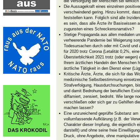
die Versorgung der Menschen sei wirklich 
Die Aussagekraft eines einzelnen positive
verschwindend gering. Hinzu kommt, dass 
feststellen kann. Folglich sind alle Inzi
es sein, dass alle Ärzte ihr Basiswissen
zugunsten eines Schreckensnarrativs?
Stetige Propaganda aus allen medialen un
verheerende Pandemie bei Weigerung sorg
Todesursachen durch oder mit Covid und a
für 2020 trotz Corona (Letalität 0,2%, ein
Übersterblichkeit 2021 trotz (oder wegen)
Ihrem ärztlichen Handeln den Menschen he
ärztliche Tätigkeit in den Dienst einer (L
Kritische Ärzte, Ärzte, die sich für das Wo
medizinische Selbstbestimmung einsetze
Strafverfolgung, Hausdurchsuchungen, bis
und damit Bedrohung der beruflichen Exis
diffamiert, zensiert, bedroht. Wie lange n
verschließen oder sich gar zu Gehilfen di
machen lassen?
Eine unzureichend geprüfte Substanz am
vollumfassende Aufklärung (z.B. der Verw
Charakter dieser Impfung, die eigentlich 
darstellt) und ohne seine freie Einwillig
Druck, ohne Angebote, ohne manipulative