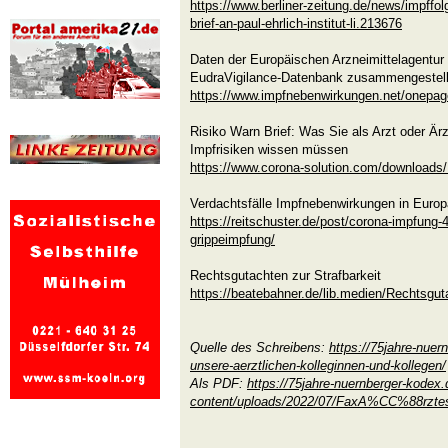
https://www.berliner-zeitung.de/news/impffo
brief-an-paul-ehrlich-institut-li.213676
Daten der Europäischen Arzneimittelagentur
EudraVigilance-Datenbank zusammengestell
https://www.impfnebenwirkungen.net/onepag
Risiko Warn Brief: Was Sie als Arzt oder Ä
Impfrisiken wissen müssen
https://www.corona-solution.com/downloads/
Verdachtsfälle Impfnebenwirkungen in Europ
https://reitschuster.de/post/corona-impfung-4
grippeimpfung/
Rechtsgutachten zur Strafbarkeit
https://beatebahner.de/lib.medien/Rec
Quelle des Schreibens:
https://75jahre-nuer
unsere-aerztlichen-kolleginnen-und-kollegen/
Als PDF:
https://75jahre-nuernberger-kodex.
content/uploads/2022/07/FaxA%CC%88rztes