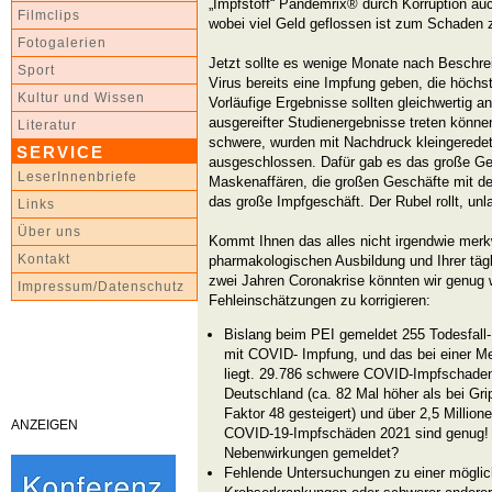
„Impfstoff“ Pandemrix® durch Korruption au
Filmclips
wobei viel Geld geflossen ist zum Schaden
Fotogalerien
Jetzt sollte es wenige Monate nach Beschre
Sport
Virus bereits eine Impfung geben, die höch
Kultur und Wissen
Vorläufige Ergebnisse sollten gleichwertig an 
ausgereifter Studienergebnisse treten könn
Literatur
schwere, wurden mit Nachdruck kleingeredet
SERVICE
ausgeschlossen. Dafür gab es das große Ge
LeserInnenbriefe
Maskenaffären, die großen Geschäfte mit de
das große Impfgeschäft. Der Rubel rollt, unla
Links
Über uns
Kommt Ihnen das alles nicht irgendwie merk
Kontakt
pharmakologischen Ausbildung und Ihrer täg
zwei Jahren Coronakrise könnten wir genug 
Impressum/Datenschutz
Fehleinschätzungen zu korrigieren:
Bislang beim PEI gemeldet 255 Todesfa
mit COVID- Impfung, und das bei einer Me
liegt. 29.786 schwere COVID-Impfschaden-
Deutschland (ca. 82 Mal höher als bei Gr
Faktor 48 gesteigert) und über 2,5 Millio
ANZEIGEN
COVID-19-Impfschäden 2021 sind genug! 
Nebenwirkungen gemeldet?
Fehlende Untersuchungen zu einer mögli