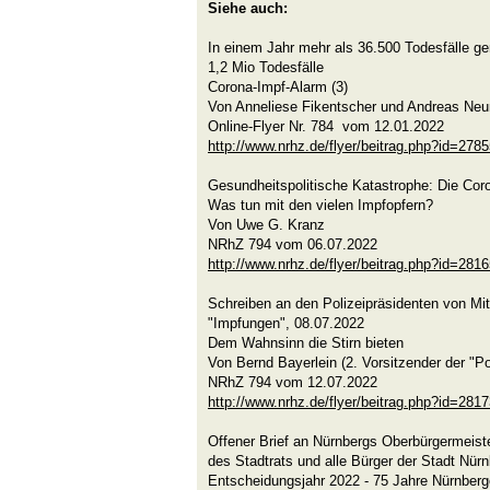
Siehe auch:
In einem Jahr mehr als 36.500 Todesfälle ge
1,2 Mio Todesfälle
Corona-Impf-Alarm (3)
Von Anneliese Fikentscher und Andreas Ne
Online-Flyer Nr. 784 vom 12.01.2022
http://www.nrhz.de/flyer/beitrag.php?id=278
Gesundheitspolitische Katastrophe: Die Cor
Was tun mit den vielen Impfopfern?
Von Uwe G. Kranz
NRhZ 794 vom 06.07.2022
http://www.nrhz.de/flyer/beitrag.php?id=281
Schreiben an den Polizeipräsidenten von Mit
"Impfungen", 08.07.2022
Dem Wahnsinn die Stirn bieten
Von Bernd Bayerlein (2. Vorsitzender der "Pol
NRhZ 794 vom 12.07.2022
http://www.nrhz.de/flyer/beitrag.php?id=281
Offener Brief an Nürnbergs Oberbürgermeiste
des Stadtrats und alle Bürger der Stadt Nür
Entscheidungsjahr 2022 - 75 Jahre Nürnber