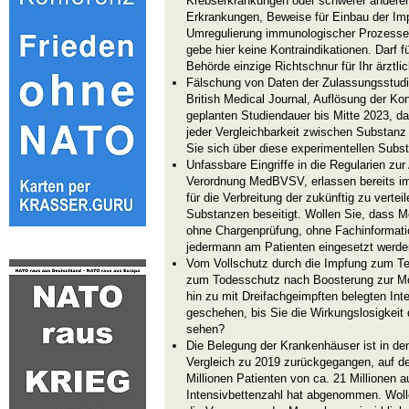
Krebserkrankungen oder schwerer anderer
Erkrankungen, Beweise für Einbau der I
Umregulierung immunologischer Prozesse,
gebe hier keine Kontraindikationen. Darf 
Behörde einzige Richtschnur für Ihr ärztl
Fälschung von Daten der Zulassungsstudie
British Medical Journal, Auflösung der Kon
geplanten Studiendauer bis Mitte 2023, d
jeder Vergleichbarkeit zwischen Substan
Sie sich über diese experimentellen Subst
Unfassbare Eingriffe in die Regularien zur 
Verordnung MedBVSV, erlassen bereits im 
für die Verbreitung der zukünftig zu verte
Substanzen beseitigt. Wollen Sie, dass 
ohne Chargenprüfung, ohne Fachinformati
jedermann am Patienten eingesetzt werd
Vom Vollschutz durch die Impfung zum Te
zum Todesschutz nach Boosterung zur Mögl
hin zu mit Dreifachgeimpften belegten In
geschehen, bis Sie die Wirkungslosigkeit
sehen?
Die Belegung der Krankenhäuser ist in d
Vergleich zu 2019 zurückgegangen, auf de
Millionen Patienten von ca. 21 Millionen au
Intensivbettenzahl hat abgenommen. Woll