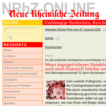
Unabhängige Nachrichten, Berich
SUCHE
Aktueller Online-Flyer vom 07. August 2026
zurück
RESSORTS
Druckversion
News
Inland
Lokales
An alle ärztlichen Kolleginnen und Kollegen in
Inland
Wenn angstgetriebenes Handeln
auch noch finanziell belohnt w
Arbeit und Soziales
Von Aktionsgemeinschaft 75 Jahre Nürnberger
Wirtschaft und Umwelt
Globales
Sehr verehrte Kolleginnen, s
die Contergankatastrophe völ
Krieg und Frieden
Wie durch unterdrückte Stud
Kommentar
Behinderung geschickt wurde
Glossen
Gestorbenen wollen wir gar 
vergessen, wie man Ärzte und Bürger anläss
Medien