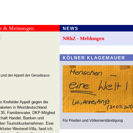
te & Meinungen
NEWS
NRhZ - Meldungen
KÖLNER KLAGEMAUER
l und der Appell der Geradeaus-
n Krefelder Appell gegen die
Raketen in Westdeutschland
 35, Familienvater, DKP-Mitglied
chaft Handel, Banken und
Für Frieden und Völkerverständigung
ßen Touristikunternehmen. Eine
kfurter Westend-Villa, fand ich,