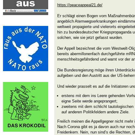
https://peaceappeal21.de/
Er schlägt einen Bogen vom Maßnahmenbünd
angeblich Atemwegserkrankungen eindämmen 
weltweit propagierte und vielerorts eingeleit
hin zu bundesdeutscher Kriegspropaganda 
solchen, wie sie jetzt gefasst wurden.
Der Appell bezeichnet die vom Westwelt-Olig
bereits abermillonenfach durchgeführte mR
menschheitsgefährdend und warnt vor der a
Die Bundesregierung möge ihren Unterdrück
aufgeben und den Austritt aus der US-beher
Und wieder prasselt es auf die Initiatoren un
erstens mit dem ins Leere gehenden Vorhal
eigne Seite werde angeprangert;
zweitens mit dem schlicht tautologischen H
auf anderen Politikfeldern andere Ziele.
Freilich meinen die Appellgegner nicht meh
Nach Corona gibt es ja davon auch nur noch 
Freidenkern. Nein, nun sind’s die Rechten, 