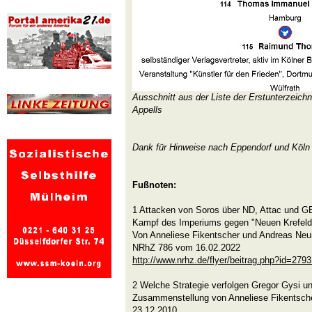
Ausschnitt aus der Liste der Erstunterzeich
Appells
Dank für Hinweise nach Eppendorf und Köln
Fußnoten:
1 Attacken von Soros über ND, Attac und G
Kampf des Imperiums gegen "Neuen Krefelde
Von Anneliese Fikentscher und Andreas Ne
NRhZ 786 vom 16.02.2022
http://www.nrhz.de/flyer/beitrag.php?id=279
2 Welche Strategie verfolgen Gregor Gysi
Zusammenstellung von Anneliese Fikentsch
23.12.2010