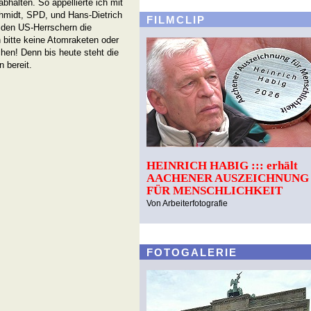
bhalten. So appellierte ich mit
chmidt, SPD, und Hans-Dietrich
FILMCLIP
 den US-Herrschern die
h bitte keine Atomraketen oder
hen! Denn bis heute steht die
 bereit.
HEINRICH HABIG ::: erhält
AACHENER AUSZEICHNUNG
FÜR MENSCHLICHKEIT
Von Arbeiterfotografie
FOTOGALERIE