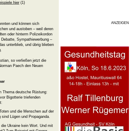
ispiele hier
(1)
ANZEIGEN
nnten und können sich
hen und austoben – weil deren
ten oder hinterm Polizeikordon
g, Debatte, Sympathiewerbung –
das unterblieb, und übrig blieben
.
tian, so verließen jetzt die
 Norman Paech den Neuen
ker
zum Thema deutsche Rüstung:
vor Bigotterie triefenden
t:
e Toten und die Menschen auf der
eg sind Lügen und Propaganda.
 die Ukraine kein Wort. Und mit
rt? Zum Beispiel mit Gregor