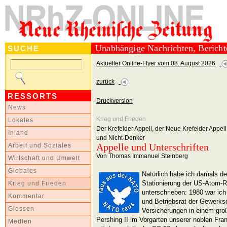
Unabhängige Nachrichten, Berich
SUCHE
Aktueller Online-Flyer vom 08. August 2026
zurück
RESSORTS
Druckversion
News
Krieg und Frieden
Lokales
Der Krefelder Appell, der Neue Krefelder Appel
Inland
und Nicht-Denker
Appelle und Unterschriften
Arbeit und Soziales
Von Thomas Immanuel Steinberg
Wirtschaft und Umwelt
Globales
Natürlich habe ich damals de
Stationierung der US-Atom-
Krieg und Frieden
unterschrieben: 1980 war ich
Kommentar
und Betriebsrat der Gewerks
Glossen
Versicherungen in einem gro
Pershing II im Vorgarten unserer noblen Fran
Medien