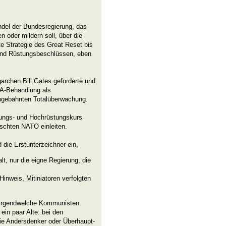
el der Bundesregierung, das
oder mildern soll, über die
ete Strategie des Great Reset bis
und Rüstungsbeschlüssen, eben
archen Bill Gates geforderte und
NA-Behandlung als
ngebahnten Totalüberwachung.
ungs- und Hochrüstungskurs
rschten NATO einleiten.
d die Erstunterzeichner ein,
t, nur die eigne Regierung, die
inweis, Mitiniatoren verfolgten
r irgendwelche Kommunisten.
ein paar Alte: bei den
die Andersdenker oder Überhaupt-