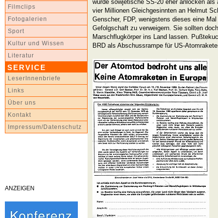
würde sowjetische SS-20 eher anlocken als a
Filmclips
vier Millionen Gleichgesinnten an Helmut S
Genscher, FDP, wenigstens dieses eine Mal
Fotogalerien
Gefolgschaft zu verweigern. Sie sollten doc
Sport
Marschflugkörper ins Land lassen. Pußtekuc
Kultur und Wissen
BRD als Abschussrampe für US-Atomraketen
Literatur
SERVICE
LeserInnenbriefe
Links
Über uns
Kontakt
Impressum/Datenschutz
ANZEIGEN