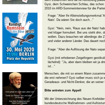
Gysi, dem Schweinchen Schlau, das schon vo
2010 im ARD-Sommerinterview für die Partei 
Frage: "Aber Ihr Alleinstellungsmerkmal '
Nato'. Da wären Sie doch auch..."
Gysi: "Nein, nein, 'Raus aus der Nato' hab
viel klüger formuliert. Bei uns steht drin,
wollen. Dazu brauchen wir allerdings di
und vieler anderer Länder. Das dauert noch
Frage: "Aber die Auflösung der Nato separi
Gysi (mit erhobenen Zeigefingern gestikul
lächelnd): "Ja, aber dann bleiben wir ja dr
ist..."
Menschen, die mit so einem Mann zusammen
die erst nehmen? Gysi selber muss sich ja sc
Geradeaus- und Nicht-Denker, die an seiner S
Bitte antreten zum Appell
Mit der Unterzeichnung des Neuen Krefelder
bundesdeutsche Maßnahmen- und Aufrüstung