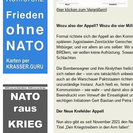
(
hier klicken zum Vergrößern
)
Wozu also der Appell? Wozu die vier Mill
Formal richtete sich der Appell an den Kom
späteren Jugoslawien-Zerstückler Genscher, 
Mitbürger, und vor allem an uns selber: Wir s
BRDlern, wir wollen keine Aufrüstung. Sowas 
Schlachten.
Die Bombensegner und ihre Akolythen freilich
sich neben der – von uns tatsächlich unbee
auch an die Warschauer Paktstaaten richten
unzuständige Instanz. Auch hieß es, hinter 
Kommunisten – wie wahr – und damit also da
Beeindruckt vom Vorwurf der Einseitigkeit u
wichtigen Initiatoren Gert Bastian und Petra 
Der Neue Krefelder Appell
Nun also gibt es seit November 2021 den Ne
Titel „Den Kriegstreibern in den Arm fallen“.