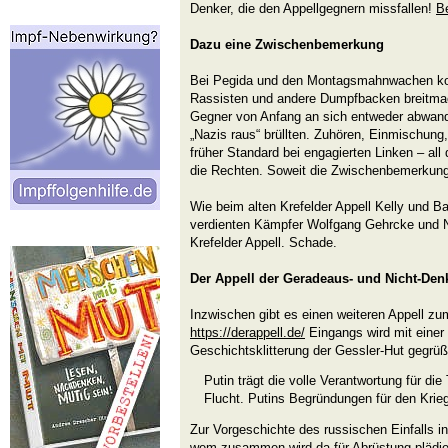
Denker, die den Appellgegnern missfallen!
Be
Dazu eine Zwischenbemerkung
Bei Pegida und den Montagsmahnwachen ko
Rassisten und andere Dumpfbacken breitmac
Gegner von Anfang an sich entweder abwand
„Nazis raus“ brüllten. Zuhören, Einmischun
früher Standard bei engagierten Linken – all 
die Rechten. Soweit die Zwischenbemerkung
Wie beim alten Krefelder Appell Kelly und Bas
verdienten Kämpfer Wolfgang Gehrcke und
Krefelder Appell. Schade.
Der Appell der Geradeaus- und Nicht-Den
Inzwischen gibt es einen weiteren Appell 
https://derappell.de/
Eingangs wird mit einer 
Geschichtsklitterung der Gessler-Hut gegrüß
Putin trägt die volle Verantwortung für di
Flucht. Putins Begründungen für den Kri
Zur Vorgeschichte des russischen Einfalls in
wem zusammen wird da für Abrüstung plädie