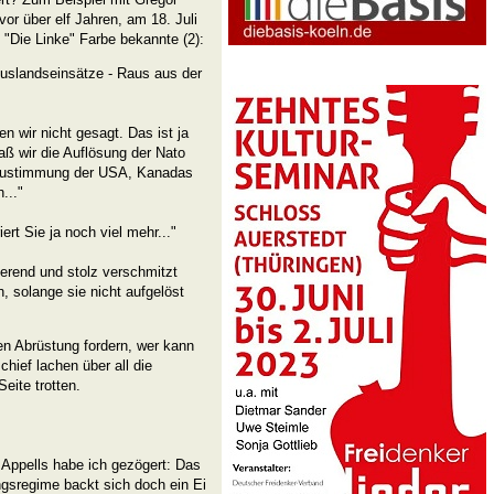
r über elf Jahren, am 18. Juli
"Die Linke" Farbe bekannte (2):
Auslandseinsätze - Raus aus der
en wir nicht gesagt. Das ist ja
 daß wir die Auflösung der Nato
e Zustimmung der USA, Kanadas
..."
ert Sie ja noch viel mehr..."
ierend und stolz verschmitzt
in, solange sie nicht aufgelöst
 Abrüstung fordern, wer kann
hief lachen über all die
eite trotten.
 Appells habe ich gezögert: Das
sregime backt sich doch ein Ei