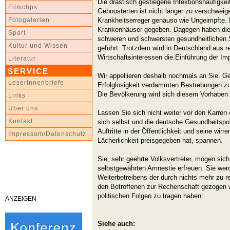
Die drastisch gestiegene Infektionshäufigke
Filmclips
Geboosterten ist nicht länger zu verschweig
Krankheitserreger genauso wie Ungeimpfte. E
Fotogalerien
Krankenhäuser gegeben. Dagegen haben die
Sport
schweren und schwersten gesundheitlichen 
Kultur und Wissen
geführt. Trotzdem wird in Deutschland aus r
Wirtschaftsinteressen die Einführung der Impf
Literatur
SERVICE
Wir appellieren deshalb nochmals an Sie. Geb
LeserInnenbriefe
Erfolglosigkeit verdammten Bestrebungen zur
Die Bevölkerung wird sich diesem Vorhaben 
Links
Über uns
Lassen Sie sich nicht weiter vor den Karren
Kontakt
sich selbst und die deutsche Gesundheitspoli
Auftritte in der Öffentlichkeit und seine wir
Impressum/Datenschutz
Lächerlichkeit preisgegeben hat, spannen.
Sie, sehr geehrte Volksvertreter, mögen sich
selbstgewährten Amnestie erfreuen. Sie wer
Weiterbetreibens der durch nichts mehr zu re
den Betroffenen zur Rechenschaft gezogen 
politischen Folgen zu tragen haben.
ANZEIGEN
Siehe auch: