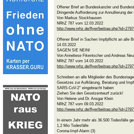
Offener Brief an Bundeskanzler und Bundes
Dringende Aufforderung zur Annullierung der 
Von Markus Stockhausen
NRhZ 787 vom 12.03.2022
http://www.nrhz.de/flyer/beitrag.php?id=279
Offener Brief in Sachen Impfpflicht an alle
14.03.2022
SAGEN SIE NEIN!
Von Anneliese Fikentscher und Andreas Ne
NRhZ 787 vom 14.03.2022
http://www.nrhz.de/flyer/beitrag.php?id=279
Schreiben an alle Mitglieder des Bundestage
Gesetzes zur Aufklärung, Beratung und Impfu
SARS-CoV-2" eingebracht haben
Ziehen Sie den Gesetzentwurf zurück!
Von Helene und Dr. Ansgar Klein
NRhZ 787 vom 09.03.2022
http://www.nrhz.de/flyer/beitrag.php?id=279
In einem Jahr mehr als 36.500 Todesfälle ge
1,2 Mio Todesfälle
Corona-Impf-Alarm (3)