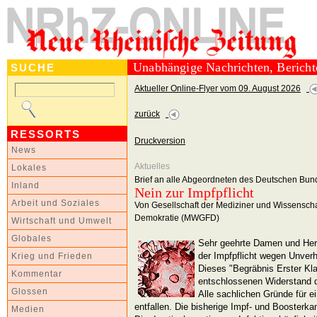
Unabhängige Nachrichten, Berich
SUCHE
Aktueller Online-Flyer vom 09. August 2026
zurück
RESSORTS
Druckversion
News
Aktuelles
Lokales
Brief an alle Abgeordneten des Deutschen Bu
Inland
Nein zur Impfpflicht
Arbeit und Soziales
Von Gesellschaft der Mediziner und Wissenschaf
Demokratie (MWGFD)
Wirtschaft und Umwelt
Globales
Sehr geehrte Damen und Herr
der Impfpflicht wegen Unverh
Krieg und Frieden
Dieses "Begräbnis Erster Kla
Kommentar
entschlossenen Widerstand 
Glossen
Alle sachlichen Gründe für e
entfallen. Die bisherige Impf- und Booster
Medien