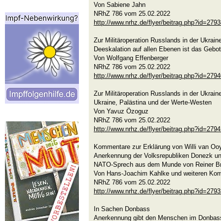
Von Sabiene Jahn
NRhZ 786 vom 25.02.2022
http://www.nrhz.de/flyer/beitrag.php?id=279
Zur Militäroperation Russlands in der Ukrain
Deeskalation auf allen Ebenen ist das Gebo
Von Wolfgang Effenberger
NRhZ 786 vom 25.02.2022
http://www.nrhz.de/flyer/beitrag.php?id=279
Zur Militäroperation Russlands in der Ukrain
Ukraine, Palästina und der Werte-Westen
Von Yavuz Özoguz
NRhZ 786 vom 25.02.2022
http://www.nrhz.de/flyer/beitrag.php?id=279
Kommentare zur Erklärung von Willi van Oo
Anerkennung der Volksrepubliken Donezk u
NATO-Sprech aus dem Munde von Reiner Br
Von Hans-Joachim Kahlke und weiteren Ko
NRhZ 786 vom 25.02.2022
http://www.nrhz.de/flyer/beitrag.php?id=279
In Sachen Donbass
Anerkennung gibt den Menschen im Donbas