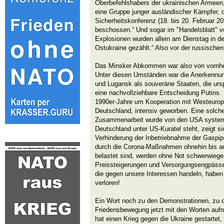
Oberbefehlshabers der ukrainischen Armeen,
eine Gruppe junger ausländischer Kämpfer, 
Sicherheitskonferenz (18. bis 20. Februar 
beschossen.“ Und sogar im "Handelsblatt" v
Explosionen wurden allein am Dienstag in d
Ostukraine gezählt.“ Also vor der russischen 
Das Minsker Abkommen war also von vornhere
Unter diesen Umständen war die Anerkennun
und Lugansk als souveräne Staaten, die urs
eine nachvollziehbare Entscheidung Putins. 
1990er-Jahre um Kooperation mit Westeurop
Deutschland, intensiv geworben. Eine solche 
Zusammenarbeit wurde von den USA systema
Deutschland unter US-Kuratel steht, zeigt si
Verhinderung der Inbetriebnahme der Gaspip
durch die Corona-Maßnahmen ohnehin bis an
belastet sind, werden ohne Not schwerwiege
Preissteigerungen und Versorgungsengpässe
die gegen unsere Interessen handeln, haben 
verloren!
Ein Wort noch zu den Demonstrationen, zu d
Friedensbewegung jetzt mit den Worten aufr
hat einen Krieg gegen die Ukraine gestartet,