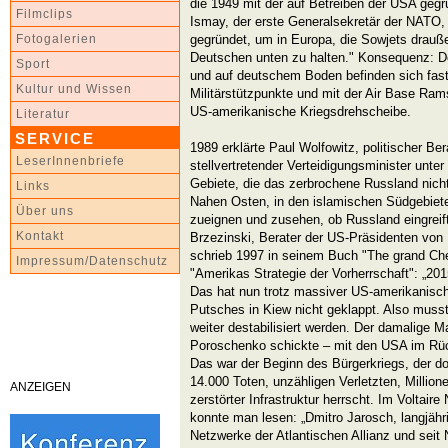
die 1949 mit der auf Betreiben der USA geg
Filmclips
Ismay, der erste Generalsekretär der NATO
gegründet, um in Europa, die Sowjets drauße
Fotogalerien
Deutschen unten zu halten." Konsequenz: D
Sport
und auf deutschem Boden befinden sich fas
Kultur und Wissen
Militärstützpunkte und mit der Air Base Ram
US-amerikanische Kriegsdrehscheibe.
Literatur
SERVICE
1989 erklärte Paul Wolfowitz, politischer B
LeserInnenbriefe
stellvertretender Verteidigungsminister unter
Gebiete, die das zerbrochene Russland nicht
Links
Nahen Osten, in den islamischen Südgebiete
Über uns
zueignen und zusehen, ob Russland eingreift,
Kontakt
Brzezinski, Berater der US-Präsidenten vo
schrieb 1997 in seinem Buch "The grand Che
Impressum/Datenschutz
"Amerikas Strategie der Vorherrschaft": „201
Das hat nun trotz massiver US-amerikanisc
Putsches in Kiew nicht geklappt. Also muss
weiter destabilisiert werden. Der damalige 
Poroschenko schickte – mit den USA im Rü
Das war der Beginn des Bürgerkriegs, der do
14.000 Toten, unzähligen Verletzten, Millio
ANZEIGEN
zerstörter Infrastruktur herrscht. Im Voltai
konnte man lesen: „Dmitro Jarosch, langjähr
Netzwerke der Atlantischen Allianz und sei