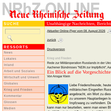
Unabhängige Nachrichten, Berich
SUCHE
Aktueller Online-Flyer vom 08. August 2026
zurück
RESSORTS
Druckversion
News
Krieg und Frieden
Lokales
Rede zur Militäroperation Russlands in der Ukra
Inland
Aachener Bündnisses "NEIN zur Impfpflicht", A
Ein Blick auf die Vorgeschichte
Arbeit und Soziales
Von Ansgar Klein
Wirtschaft und Umwelt
Globales
Liebe Friedensfreunde, heu
militärischen Eingreifen Russ
Krieg und Frieden
angebracht, ein Wort zu dies
Kommentar
zu unserem Hauptanliegen 
Glossen
Impfzwang zu verhindern. Die
kann man nur beurteilen, wenn man einen Bli
Medien