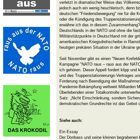
verletzt in dramatischer Weise das Völkerrech
jedoch auch ein wenig heuchlerisch, denn bi
deutschen "Friedensbewegung" nie für die 
oder die Kündigung des Truppenstationierun
erwähne ich das in diesem Zusammenhang? 
Deutschlands in der NATO und ohne die fas
Militärstützpunkte in Deutschland mit der g
amerikanischen Kriegsdrehscheibe in Ramste
heutigen prekären Situation in der Ukraine
Seit November gibt es einen "Neuen Krefelder 
Kampagne "NATO raus – raus aus der NATO"
ich gehören. Dieser Appell fordert klipp und
und des Truppenstationierungs-Vertrages und
Forderung nach Beendigung der Maßnahmen,
Pandemie-Bekämpfung weltweit Milliarden M
Überlebenden einer Totalkontrolle unterwerfe
Satz: „Nicht Einschränkung, sondern Sicher
demokratischen Grundrechte ist das Gebot d
Siehe auch:
Ein Essay
Der Donbass und seine kleinen begrabenen 