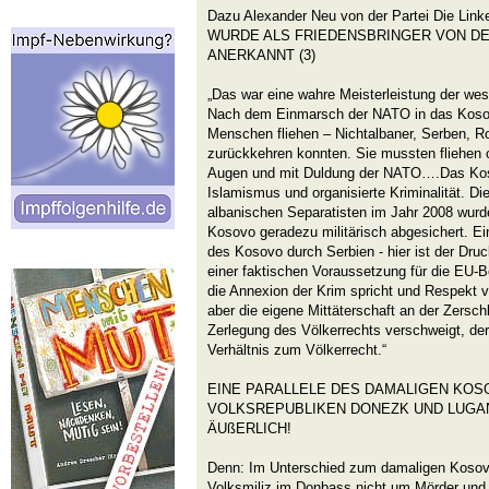
Dazu Alexander Neu von der Partei Die L
WURDE ALS FRIEDENSBRINGER VON DE
ANERKANNT (3)
„Das war eine wahre Meisterleistung der we
Nach dem Einmarsch der NATO in das Koso
Menschen fliehen – Nichtalbaner, Serben, Ro
zurückkehren konnten. Sie mussten fliehen 
Augen und mit Duldung der NATO….Das Koso
Islamismus und organisierte Kriminalität. D
albanischen Separatisten im Jahr 2008 wur
Kosovo geradezu militärisch abgesichert. E
des Kosovo durch Serbien - hier ist der Druc
einer faktischen Voraussetzung für die EU-Be
die Annexion der Krim spricht und Respekt v
aber die eigene Mittäterschaft an der Zersc
Zerlegung des Völkerrechts verschweigt, der 
Verhältnis zum Völkerrecht.“
EINE PARALLELE DES DAMALIGEN KOS
VOLKSREPUBLIKEN DONEZK UND LUGAN
ÄUßERLICH!
Denn: Im Unterschied zum damaligen Kosovo
Volksmiliz im Donbass nicht um Mörder und