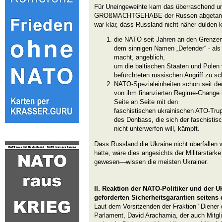
Für Uneingeweihte kam das überraschend und
GROßMACHTGEHABE der Russen abgetan. Ab
war klar, dass Russland nicht näher dulden 
die NATO seit Jahren an den Grenzen
dem sinnigen Namen „Defender“ - als 
macht, angeblich,
um die baltischen Staaten und Polen
befürchteten russischen Angriff zu sc
NATO-Spezialeinheiten schon seit d
von ihm finanzierten Regime-Change 
Seite an Seite mit den
faschistischen ukrainischen ATO-Trup
des Donbass, die sich der faschistis
nicht unterwerfen will, kämpft.
Dass Russland die Ukraine nicht überfallen 
hätte, wäre dies angesichts der Militärstärk
gewesen—wissen die meisten Ukrainer.
II. Reaktion der NATO-Politiker und der U
geforderten Sicherheitsgarantien seiten
Laut dem Vorsitzenden der Fraktion "Diener 
Parlament, David Arachamia, der auch Mitgl