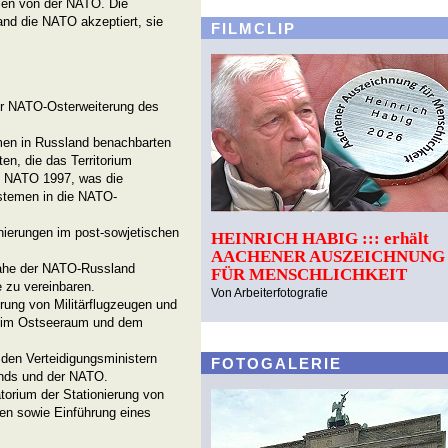
tien von der NATO. Die
nd die NATO akzeptiert, sie
FILMCLIP
der NATO-Osterweiterung des
men in Russland benachbarten
n, die das Territorium
d NATO 1997, was die
stemen in die NATO-
ierungen im post-sowjetischen
HEINRICH HABIG ::: erhält
AACHENER AUSZEICHNUNG
nahe der NATO-Russland
FÜR MENSCHLICHKEIT
e zu vereinbaren.
Von Arbeiterfotografie
rung von Militärflugzeugen und
m im Ostseeraum und dem
den Verteidigungsministern
FOTOGALERIE
nds und der NATO.
torium der Stationierung von
en sowie Einführung eines