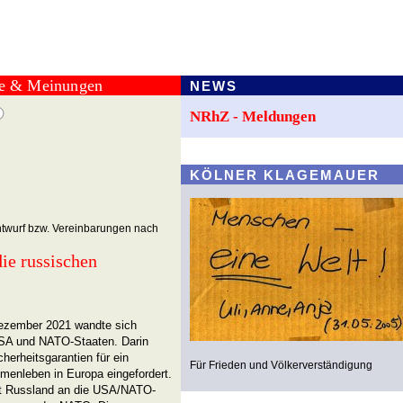
te & Meinungen
NEWS
NRhZ - Meldungen
KÖLNER KLAGEMAUER
ntwurf bzw. Vereinbarungen nach
e russischen
ezember 2021 wandte sich
USA und NATO-Staaten. Darin
herheitsgarantien für ein
Für Frieden und Völkerverständigung
menleben in Europa eingefordert.
lt Russland an die USA/NATO-