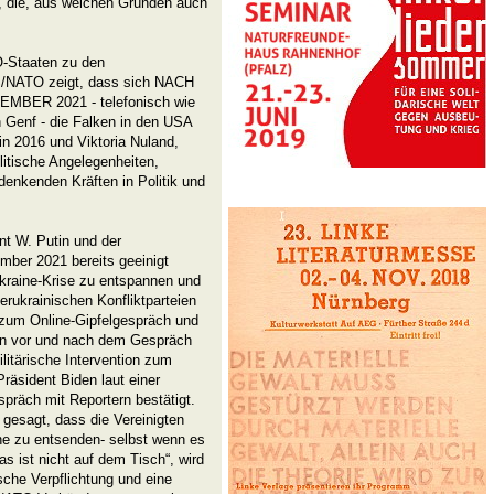
, die, aus welchen Gründen auch
O-Staaten zu den
S/NATO zeigt, dass sich NACH
ER 2021 - telefonisch wie
n Genf - die Falken in den USA
in 2016 und Viktoria Nuland,
litische Angelegenheiten,
denkenden Kräften in Politik und
nt W. Putin und der
ber 2021 bereits geeinigt
Ukraine-Krise zu entspannen und
rukrainischen Konfliktparteien
 zum Online-Gipfelgespräch und
en vor und nach dem Gespräch
litärische Intervention zum
räsident Biden laut einer
räch mit Reportern bestätigt.
esagt, dass die Vereinigten
ine zu entsenden- selbst wenn es
as ist nicht auf dem Tisch“, wird
ische Verpflichtung und eine