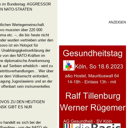
inke im Bundestag: AGGRESSOR
N NATO-STAATEN
ANZEIGEN
stlichen Wertegemeinschaft.
vo mussten über 220 000
ma etc. –, die bis heute nicht
oder wurden vertrieben unter den
vo ist ein Hotspot für
ie Unabhängigkeitserklärung der
de von den NATO-Kräften im
ine diplomatische Anerkennung
k auf Serbien erheblich - wird zu
itrittsverhandlungen... Wer über
or dem Völkerrecht einfordert,
hlagung Jugoslawiens und an der
offenbart sein instrumentelles
OVOS ZU DEN HEUTIGEN
SK GIBT ES NUR
 handelt es sich bei der
 Banditen - von der NATO als