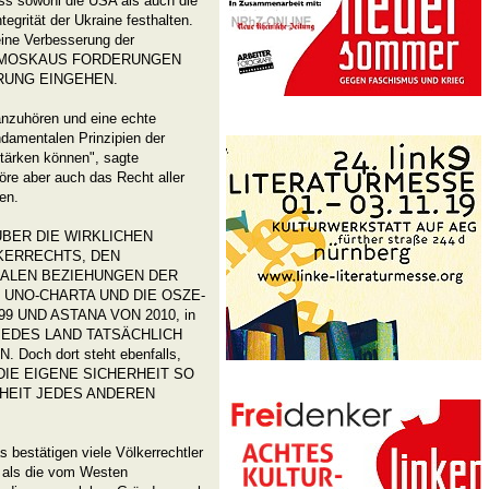
ass sowohl die USA als auch die
tegrität der Ukraine festhalten.
eine Verbesserung der
 AUF MOSKAUS FORDERUNGEN
RUNG EINGEHEN.
anzuhören und eine echte
ndamentalen Prinzipien der
stärken können", sagte
öre aber auch das Recht aller
en.
BER DIE WIRKLICHEN
KERRECHTS, DEN
NALEN BEZIEHUNGEN DER
R UNO-CHARTA UND DIE OSZE-
9 UND ASTANA VON 2010, in
 JEDES LAND TATSÄCHLICH
och dort steht ebenfalls,
 DIE EIGENE SICHERHEIT SO
RHEIT JEDES ANDEREN
s bestätigen viele Völkerrechtler
, als die vom Westen