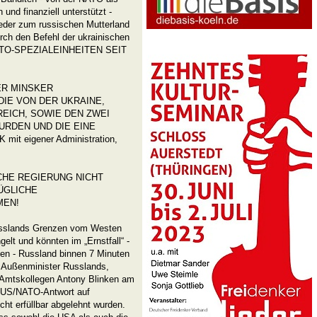
 und finanziell unterstützt -
ieder zum russischen Mutterland
rch den Befehl der ukrainischen
TO-SPEZIALEINHEITEN SEIT
ER MINSKER
IE VON DER UKRAINE,
EICH, SOWIE DEN ZWEI
RDEN UND DIE EINE
 eigener Administration,
SCHE REGIERUNG NICHT
ÜGLICHE
MEN!
usslands Grenzen vom Westen
lt und könnten im „Ernstfall“ -
igen - Russland binnen 7 Minuten
 Außenminister Russlands,
 Amtskollegen Antony Blinken am
he US/NATO-Antwort auf
cht erfüllbar abgelehnt wurden.