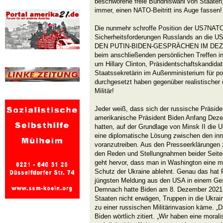
beschworene freie Bündniswahl von Staaten
immer, einen NATO-Beitritt ins Auge fassen!
Die nunmehr schroffe Position der US7NAT
Sicherheitsforderungen Russlands an die U
DEN PUTIN-BIDEN-GESPRÄCHEN IM DEZEMB
beim anschließenden persönlichen Treffen i
um Hillary Clinton, Präsidentschaftskandidat
Staatssekretärin im Außenministerium für po
durchgesetzt haben gegenüber realistischer 
Militär!
Jeder weiß, dass sich der russische Präside
amerikanische Präsident Biden Anfang Dezem
hatten, auf der Grundlage von Minsk II die 
eine diplomatische Lösung zwischen den inne
voranzutreiben. Aus den Presseerklärungen
den Reden und Stellungnahmen beider Seit
geht hervor, dass man in Washington eine mi
Schutz der Ukraine ablehnt. Genau das hat P
jüngsten Meldung aus den USA in einem Gesp
Demnach hatte Biden am 8. Dezember 2021 g
Staaten nicht erwägen, Truppen in die Ukra
zu einer russischen Militärinvasion käme. „D
Biden wörtlich zitiert. „Wir haben eine moral