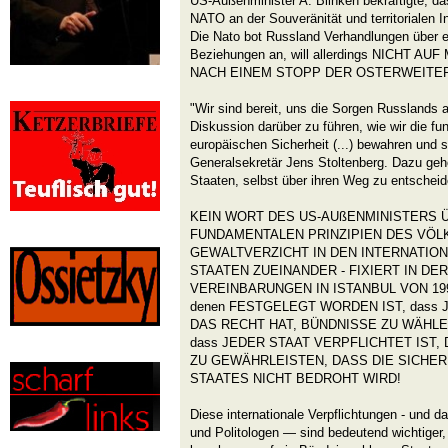
US-Außenminister A. Blinken bekräftigte, d
NATO an der Souveränität und territorialen In
Die Nato bot Russland Verhandlungen über 
Beziehungen an, will allerdings NICHT
NACH EINEM STOPP DER OSTERWEITE
"Wir sind bereit, uns die Sorgen Russlands 
Diskussion darüber zu führen, wie wir die fu
europäischen Sicherheit (...) bewahren und 
Generalsekretär Jens Stoltenberg. Dazu geh
Staaten, selbst über ihren Weg zu entscheid
KEIN WORT DES US-AUßENMINISTERS Ü
FUNDAMENTALEN PRINZIPIEN DES VÖL
GEWALTVERZICHT IN DEN INTERNATIO
STAATEN ZUEINANDER - FIXIERT IN DE
VEREINBARUNGEN IN ISTANBUL VON 199
denen FESTGELEGT WORDEN IST, dass
DAS RECHT HAT, BÜNDNISSE ZU WÄHLEN. D
dass JEDER STAAT VERPFLICHTET IST,
ZU GEWÄHRLEISTEN, DASS DIE SICHE
STAATES NICHT BEDROHT WIRD!
Diese internationale Verpflichtungen - und da
und Politologen — sind bedeutend wichtiger