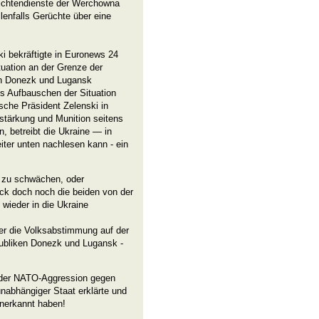
richtendienste der Werchowna
llenfalls Gerüchte über eine
ki bekräftigte in Euronews 24
tuation an der Grenze der
en Donezk und Lugansk
es Aufbauschen der Situation
nische Präsident Zelenski in
tärkung und Munition seitens
n, betreibt die Ukraine — in
ter unten nachlesen kann - ein
 zu schwächen, oder
ick doch noch die beiden von der
 wieder in die Ukraine
er die Volksabstimmung auf der
ubliken Donezk und Lugansk -
 der NATO-Aggression gegen
nabhängiger Staat erklärte und
nerkannt haben!