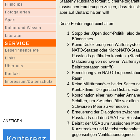
Staaten? Russland fordert Sicherheitsgaran
Filmclips
russischen Forderungen zeigen, dass Russla
aber auf Distanz halten will!
Fotogalerien
Sport
Diese Forderungen beinhalten:
Kultur und Wissen
Stopp der „Open door“-Politik, also 
Literatur
Bündnisses.
SERVICE
Keine Dislozierung von Waffensyste
NATO-Staaten oder Nicht-NATO-Staate
LeserInnenbriefe
Russlands gefährden könnten. (Stan
Links
Dislozierung von schweren Waffensy
Über uns
Beitrittsstaaten betrifft)
Beendigung von NATO-Truppenstation
Kontakt
Raum.
Impressum/Datenschutz
Keine Militärmanöver beider Seiten 
Kontaktlinie. Die genaue Distanz wär
Koordination einer maximalen Annähe
Schiffen, um Zwischenfälle vor alle
Schwarzen Meer zu vermeiden.
Erneuerung der Dialogforen zwischen 
Russlands und den USA bzw. Russla
ANZEIGEN
Beitritt der USA zum russischen Mora
Kurzstrecken und Mittelstreckenraket
gegenseitigen Verifikationsregimes