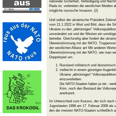
nationale Sicherheit, Verteidigung und Nach
Rada ist, verbreiten die westlichen Medien a
mögliche russische Invasion. (2)
Und selbst der ukrainische Präsident Zelens
vom 21.1.2022 in Wort und Bild, dass die Si
Ukraine zu den „abtrünnigen“ Volksrepublik
unverändert sei und der Westen ein unnötig
betreibe. Gleichzeitig aber fordert der ukrai
Übereinstimmung mit der NATO, Truppenvers
der westlichen Allianz an! Mit anderen Worte
Übereinstimmung mit der NATO, wie man wei
Doppelspiel um:
Russland militärisch und ökonomisch
vielleicht in einem günstigen Augenbl
Ukraine „abtrünnigen“ Volksrepubliken
einzuverleiben.
Die NATO-Staaten haben ja nie - wed
Krim, noch den Bestand der Volksrep
anerkannt.
Im Unterschied zum Kosovo, der sich nach
Jugoslawien 1999 am 17. Februar 2008 als u
den die meisten NATO-Staaten schließlich a