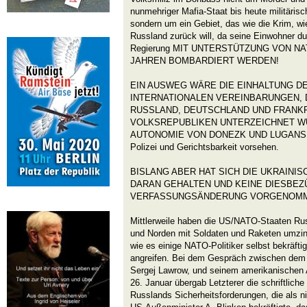
nunmehriger Mafia-Staat bis heute militärisch
sondern um ein Gebiet, das wie die Krim, w
Russland zurück will, da seine Einwohner du
Regierung MIT UNTERSTÜTZUNG VON NA
JAHREN BOMBARDIERT WERDEN!
EIN AUSWEG WÄRE DIE EINHALTUNG D
INTERNATIONALEN VEREINBARUNGEN, D
RUSSLAND, DEUTSCHLAND UND FRANKR
VOLKSREPUBLIKEN UNTERZEICHNET WU
AUTONOMIE VON DONEZK UND LUGANSK mit
Polizei und Gerichtsbarkeit vorsehen.
BISLANG ABER HAT SICH DIE UKRAINI
DARAN GEHALTEN UND KEINE DIESBEZ
VERFASSUNGSÄNDERUNG VORGENOM
Mittlerweile haben die US/NATO-Staaten R
und Norden mit Soldaten und Raketen umzinge
wie es einige NATO-Politiker selbst bekräft
angreifen. Bei dem Gespräch zwischen dem
Sergej Lawrow, und seinem amerikanischen
26. Januar übergab Letzterer die schriftlic
Russlands Sicherheitsforderungen, die als ni