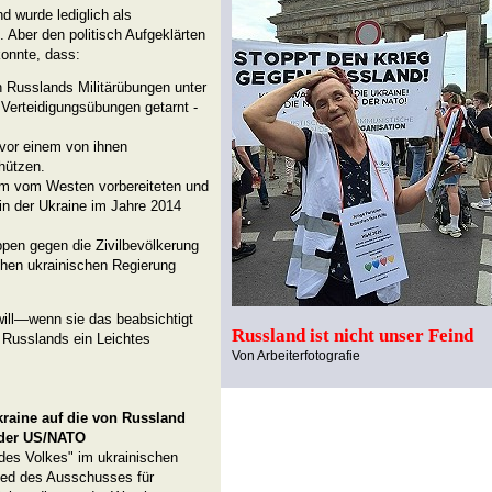
 wurde lediglich als
er den politisch Aufgeklärten
konnte, dass:
 Russlands Militärübungen unter
Verteidigungsübungen getarnt -
 vor einem von ihnen
hützen.
em vom Westen vorbereiteten und
in der Ukraine im Jahre 2014
pen gegen die Zivilbevölkerung
chen ukrainischen Regierung
will—wenn sie das beabsichtigt
Russland ist nicht unser Feind
e Russlands ein Leichtes
Von Arbeiterfotografie
kraine auf die von Russland
s der US/NATO
des Volkes" im ukrainischen
ied des Ausschusses für