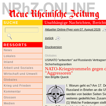
Unabhängige Nachrichten, Berich
SUCHE
Aktueller Online-Flyer vom 07. August 2026
zurück
RESSORTS
Druckversion
News
Globales
Lokales
US/NATO "antworten" auf Russlands Vertragse
Inland
Sicherheitsgarantien
NATO-Kriegstrommeln gegen di
Arbeit und Soziales
"Aggressoren"
Wirtschaft und Umwelt
Von Brigitte Queck
Globales
I. Worum geht es? Am 17. D
Krieg und Frieden
Russland in Briefen an die 
Kommentar
werden von beiden Seiten Sic
Glossen
weiteres gedeihliches Zusam
(1) Welche Forderungen stel
Medien