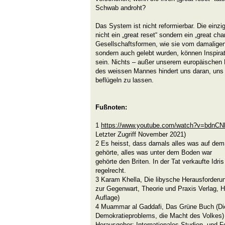
Schwab androht?
Das System ist nicht reformierbar. Die einzig
nicht ein „great reset“ sondern ein „great cha
Gesellschaftsformen, wie sie vom damaligen
sondern auch gelebt wurden, können Inspirat
sein. Nichts – außer unserem europäischen 
des weissen Mannes hindert uns daran, uns 
beflügeln zu lassen.
Fußnoten:
1
https://www.youtube.com/watch?v=bdnCN
Letzter Zugriff November 2021)
2 Es heisst, dass damals alles was auf de
gehörte, alles was unter dem Boden war
gehörte den Briten. In der Tat verkaufte Idri
regelrecht.
3 Karam Khella, Die libysche Herausforderu
zur Gegenwart, Theorie und Praxis Verlag, H
Auflage)
4 Muammar al Gaddafi, Das Grüne Buch (Di
Demokratieproblems, die Macht des Volkes)
Herausgeber: Internationales Studien- und F