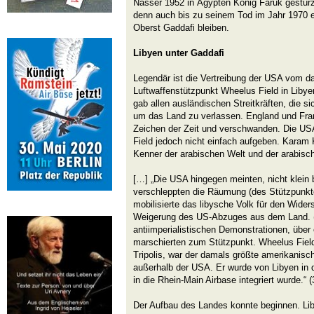
Nasser 1952 in Ägypten König Faruk gestürzt
denn auch bis zu seinem Tod im Jahr 1970 e
Oberst Gaddafi bleiben.
Libyen unter Gaddafi
Legendär ist die Vertreibung der USA vom d
Luftwaffenstützpunkt Wheelus Field in Libye
gab allen ausländischen Streitkräften, die si
um das Land zu verlassen. England und Fran
Zeichen der Zeit und verschwanden. Die USA
Field jedoch nicht einfach aufgeben. Karam K
Kenner der arabischen Welt und der arabisch
[…] „Die USA hingegen meinten, nicht klein
verschleppten die Räumung (des Stützpunkte
mobilisierte das libysche Volk für den Wide
Weigerung des US-Abzuges aus dem Land. (
antiimperialistischen Demonstrationen, über
marschierten zum Stützpunkt. Wheelus Field
Tripolis, war der damals größte amerikanisc
außerhalb der USA. Er wurde von Libyen in d
in die Rhein-Main Airbase integriert wurde.“ (
Der Aufbau des Landes konnte beginnen. Lib