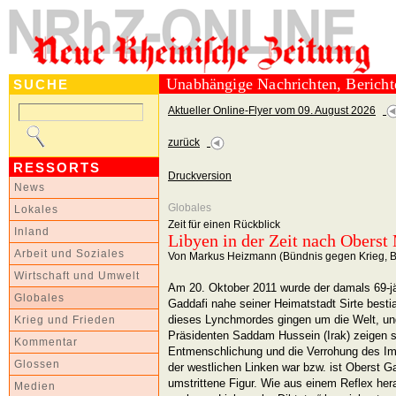
Unabhängige Nachrichten, Berich
SUCHE
Aktueller Online-Flyer vom 09. August 2026
zurück
RESSORTS
Druckversion
News
Globales
Lokales
Zeit für einen Rückblick
Inland
Libyen in der Zeit nach Obers
Arbeit und Soziales
Von Markus Heizmann (Bündnis gegen Krieg, B
Wirtschaft und Umwelt
Am 20. Oktober 2011 wurde der damals 69-j
Globales
Gaddafi nahe seiner Heimatstadt Sirte besti
dieses Lynchmordes gingen um die Welt, un
Krieg und Frieden
Präsidenten Saddam Hussein (Irak) zeigen s
Kommentar
Entmenschlichung und die Verrohung des Imp
Glossen
der westlichen Linken war bzw. ist Oberst Ga
umstrittene Figur. Wie aus einem Reflex he
Medien