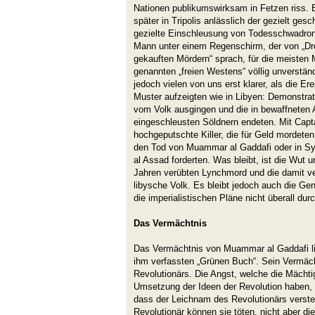
Nationen publikumswirksam in Fetzen riss. 
später in Tripolis anlässlich der gezielt ges
gezielte Einschleusung von Todesschwadrone
Mann unter einem Regenschirm, der von „Dr
gekauften Mördern“ sprach, für die meiste
genannten „freien Westens“ völlig unverständ
jedoch vielen von uns erst klarer, als die Er
Muster aufzeigten wie in Libyen: Demonstrat
vom Volk ausgingen und die in bewaffneten
eingeschleusten Söldnern endeten. Mit Capt
hochgeputschte Killer, die für Geld mordete
den Tod von Muammar al Gaddafi oder in Sy
al Assad forderten. Was bleibt, ist die Wut 
Jahren verübten Lynchmord und die damit v
libysche Volk. Es bleibt jedoch auch die Ge
die imperialistischen Pläne nicht überall dur
Das Vermächtnis
Das Vermächtnis von Muammar al Gaddafi lie
ihm verfassten „Grünen Buch“. Sein Vermäch
Revolutionärs. Die Angst, welche die Mächti
Umsetzung der Ideen der Revolution haben, m
dass der Leichnam des Revolutionärs verst
Revolutionär können sie töten, nicht aber di