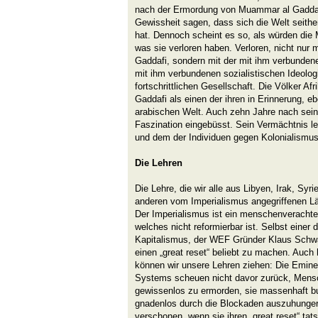
nach der Ermordung von Muammar al Gaddaf
Gewissheit sagen, dass sich die Welt seithe
hat. Dennoch scheint es so, als würden die
was sie verloren haben. Verloren, nicht nur
Gaddafi, sondern mit der mit ihm verbundene
mit ihm verbundenen sozialistischen Ideolog
fortschrittlichen Gesellschaft. Die Völker A
Gaddafi als einen der ihren in Erinnerung, e
arabischen Welt. Auch zehn Jahre nach sein
Faszination eingebüsst. Sein Vermächtnis le
und dem der Individuen gegen Kolonialismus
Die Lehren
Die Lehre, die wir alle aus Libyen, Irak, Sy
anderen vom Imperialismus angegriffenen Län
Der Imperialismus ist ein menschenverach
welches nicht reformierbar ist. Selbst einer
Kapitalismus, der WEF Gründer Klaus Schwab
einen „great reset“ beliebt zu machen. Auch 
können wir unsere Lehren ziehen: Die Emine
Systems scheuen nicht davor zurück, Mens
gewissenlos zu ermorden, sie massenhaft bu
gnadenlos durch die Blockaden auszuhungern
verschonen, wenn sie ihren „great reset“ tats