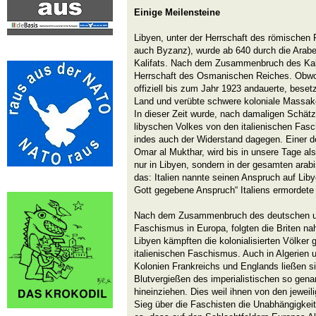
Einige Meilensteine
Libyen, unter der Herrschaft des römischen
auch Byzanz), wurde ab 640 durch die Araber
Kalifats. Nach dem Zusammenbruch des Kalif
Herrschaft des Osmanischen Reiches. Obw
offiziell bis zum Jahr 1923 andauerte, beset
Land und verübte schwere koloniale Massak
In dieser Zeit wurde, nach damaligen Schätzu
libyschen Volkes von den italienischen Fasc
indes auch der Widerstand dagegen. Einer d
Omar al Mukthar, wird bis in unsere Tage als
nur in Libyen, sondern in der gesamten arab
das: Italien nannte seinen Anspruch auf Lib
Gott gegebene Anspruch“ Italiens ermordete e
Nach dem Zusammenbruch des deutschen un
Faschismus in Europa, folgten die Briten nah
Libyen kämpften die kolonialisierten Völker
italienischen Faschismus. Auch in Algerien 
Kolonien Frankreichs und Englands ließen s
Blutvergießen des imperialistischen so gen
hineinziehen. Dies weil ihnen von den jewei
Sieg über die Faschisten die Unabhängigke