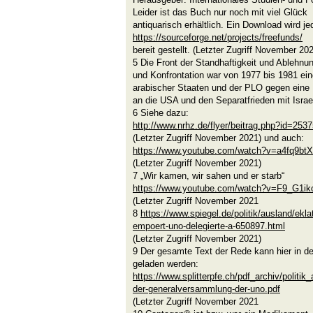
Leider ist das Buch nur noch mit viel Glück
antiquarisch erhältlich. Ein Download wird je
https://sourceforge.net/projects/freefunds/
bereit gestellt. (Letzter Zugriff November 20
5 Die Front der Standhaftigkeit und Ablehnun
und Konfrontation war von 1977 bis 1981 ein
arabischer Staaten und der PLO gegen eine 
an die USA und den Separatfrieden mit Israe
6 Siehe dazu:
http://www.nrhz.de/flyer/beitrag.php?id=253
(Letzter Zugriff November 2021) und auch:
https://www.youtube.com/watch?v=a4fq9bt
(Letzter Zugriff November 2021)
7 „Wir kamen, wir sahen und er starb“
https://www.youtube.com/watch?v=F9_G1i
(Letzter Zugriff November 2021
8
https://www.spiegel.de/politik/ausland/ekla
empoert-uno-delegierte-a-650897.html
(Letzter Zugriff November 2021)
9 Der gesamte Text der Rede kann hier in d
geladen werden:
https://www.splitterpfe.ch/pdf_archiv/politi
der-generalversammlung-der-uno.pdf
(Letzter Zugriff November 2021