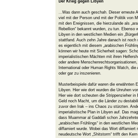
Der Krieg gegen Libyen
...Was dann auch geschah. Dieser erneute An
viel mit der Person und mit der Politik von
mit den Ereignissen, die hierzulande als „ara
Rebellion“ bekannt wurden, zu tun. Ebenso w
Libyen in den westlichen Medien ein „Bürgerkr
stattfand. Auch zehn Jahre danach ist noch n
es eigentlich mit diesem „arabischen Frühling
können wir heute mit Sicherheit sagen: Scho
imperialistischen Mächten mit ihren Helfersh
oder andere Menschenrechtsorganisationen,
International oder Human Rights Watch, die 
oder gar zu inszenieren.
Musterbeispiele dafür waren die erwähnten E
Libyen. Hier wie dort wurden die Unruhen vo
Hier wie dort scheuten die Strippenzieher i
Geld noch Macht, um die Länder zu destabili
zuvor den Irak – ins Chaos zu stürzten. Ande
imperialistische Plan in Libyen auf. Das 
dass Muammar al Gaddafi schon Jahrzehnte
„arabischen Frühlings“ in den westlichen Med
diffamiert wurde. Wobei das Wort diffamiert n
neudeutsche Wort „Shitstorm“ trifft den Ker