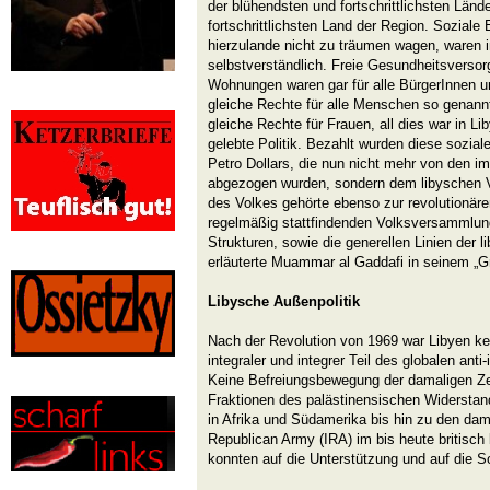
der blühendsten und fortschrittlichsten Län
fortschrittlichsten Land der Region. Soziale
hierzulande nicht zu träumen wagen, waren 
selbstverständlich. Freie Gesundheitsverso
Wohnungen waren gar für alle BürgerInnen u
gleiche Rechte für alle Menschen so genann
gleiche Rechte für Frauen, all dies war in L
gelebte Politik. Bezahlt wurden diese sozia
Petro Dollars, die nun nicht mehr von den i
abgezogen wurden, sondern dem libyschen V
des Volkes gehörte ebenso zur revolutionären
regelmäßig stattfindenden Volksversammlun
Strukturen, sowie die generellen Linien der 
erläuterte Muammar al Gaddafi in seinem „G
Libysche Außenpolitik
Nach der Revolution von 1969 war Libyen kei
integraler und integrer Teil des globalen ant
Keine Befreiungsbewegung der damaligen Ze
Fraktionen des palästinensischen Widerstan
in Afrika und Südamerika bis hin zu den dam
Republican Army (IRA) im bis heute britisch b
konnten auf die Unterstützung und auf die So