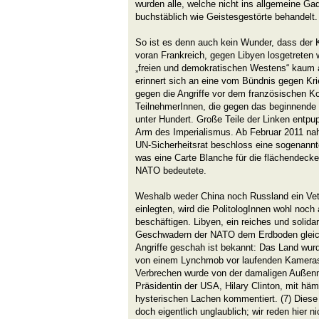
wurden alle, welche nicht ins allgemeine Ga
buchstäblich wie Geistesgestörte behandelt.
So ist es denn auch kein Wunder, dass der K
voran Frankreich, gegen Libyen losgetreten 
„freien und demokratischen Westens“ kaum a
erinnert sich an eine vom Bündnis gegen Kri
gegen die Angriffe vor dem französischen Ko
TeilnehmerInnen, die gegen das beginnende M
unter Hundert. Große Teile der Linken entpup
Arm des Imperialismus. Ab Februar 2011 nah
UN-Sicherheitsrat beschloss eine sogenannt
was eine Carte Blanche für die flächendec
NATO bedeutete.
Weshalb weder China noch Russland ein Ve
einlegten, wird die PolitologInnen wohl noch
beschäftigen. Libyen, ein reiches und solid
Geschwadern der NATO dem Erdboden gleic
Angriffe geschah ist bekannt: Das Land wurd
von einem Lynchmob vor laufenden Kameras 
Verbrechen wurde von der damaligen Außenm
Präsidentin der USA, Hilary Clinton, mit hä
hysterischen Lachen kommentiert. (7) Diese P
doch eigentlich unglaublich; wir reden hier 