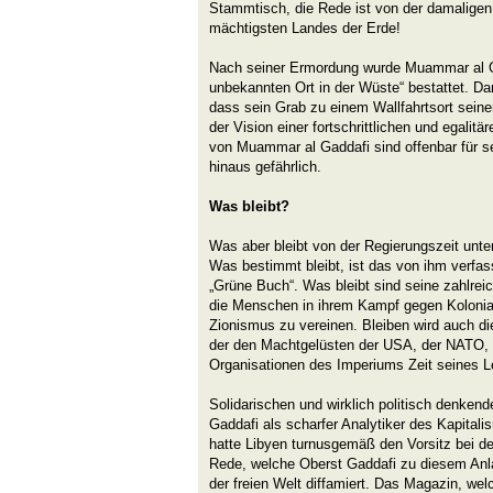
Stammtisch, die Rede ist von der damaligen
mächtigsten Landes der Erde!
Nach seiner Ermordung wurde Muammar al 
unbekannten Ort in der Wüste“ bestattet. Dam
dass sein Grab zu einem Wallfahrtsort seine
der Vision einer fortschrittlichen und egalit
von Muammar al Gaddafi sind offenbar für s
hinaus gefährlich.
Was bleibt?
Was aber bleibt von der Regierungszeit unt
Was bestimmt bleibt, ist das von ihm verfas
„Grüne Buch“. Was bleibt sind seine zahlreich
die Menschen in ihrem Kampf gegen Kolonia
Zionismus zu vereinen. Bleiben wird auch die
der den Machtgelüsten der USA, der NATO, 
Organisationen des Imperiums Zeit seines Le
Solidarischen und wirklich politisch denke
Gaddafi als scharfer Analytiker des Kapital
hatte Libyen turnusgemäß den Vorsitz bei d
Rede, welche Oberst Gaddafi zu diesem Anl
der freien Welt diffamiert. Das Magazin, wel