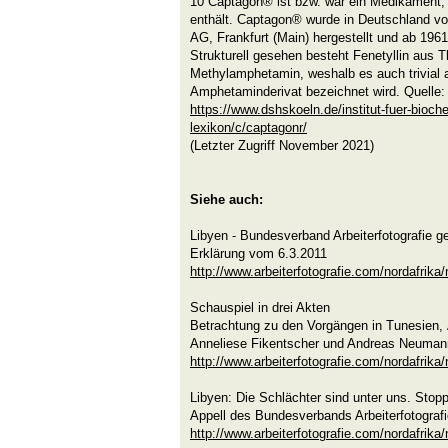
10 Captagon® ist bzw. war ein Medikament, 
enthält. Captagon® wurde in Deutschland 
AG, Frankfurt (Main) hergestellt und ab 196
Strukturell gesehen besteht Fenetyllin aus T
Methylamphetamin, weshalb es auch trivial 
Amphetaminderivat bezeichnet wird. Quelle:
https://www.dshskoeln.de/institut-fuer-bioc
lexikon/c/captagonr/
(Letzter Zugriff November 2021)
Siehe auch:
Libyen - Bundesverband Arbeiterfotografie ge
Erklärung vom 6.3.2011
http://www.arbeiterfotografie.com/nordafrika
Schauspiel in drei Akten
Betrachtung zu den Vorgängen in Tunesien,
Anneliese Fikentscher und Andreas Neumann
http://www.arbeiterfotografie.com/nordafrika
Libyen: Die Schlächter sind unter uns. Stopp
Appell des Bundesverbands Arbeiterfotograf
http://www.arbeiterfotografie.com/nordafrika