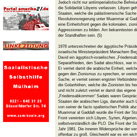
Jedoch nicht nur antiimperialistische Befre
die Solidarität Libyens verlassen. Libyen g
Staaten, welche die palästinensische Sache 
Revolutionsregierung unter Muammar al Gad
eine Einheitsfront gegen die kolonialen, zion
Aggressionen zu bilden. Am bekanntesten dü
der Standhaften sein. (5)
1978 unterzeichneten der ägyptische Präsid
israelische Ministerpräsident Menachem B
David ein ägyptisch-israelisches „Friedens
Separatfrieden, den Sadat abschloss, war in 
Er verriet damit die arabische Einheit, welch
gegen den Zionismus zu sprechen, er verriet
Sache, er verriet seinen engsten Verbündete
die Golanhöhen, welche die Zionisten bis heu
und nicht zuletzt verriet er damit das eigen
„Friedensabkommen“ Sadats waren Gespräch
Staaten der arabischen Liga, darunter auch 
von seiner de facto spalterischen Politik abz
Muammar al Gaddafi wurde die Front der Stan
Front vereinten sich Libyen, Syrien, Algerie
selbstverständlich die PLO. Die Front der Sta
Jahr 1981. Die inneren Widersprüche der ve
offenbar zu groß. Gleichwohl war es ein wic