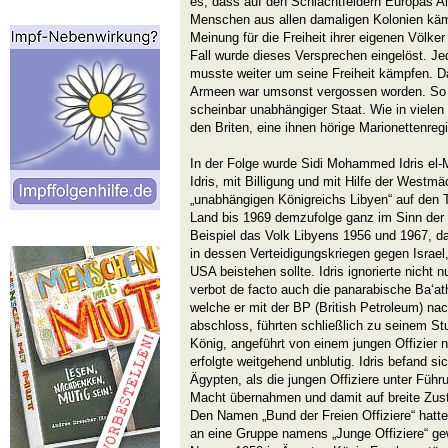
es, dass auf den Schlachtfeldern Europas Alg
Menschen aus allen damaligen Kolonien kämp
Meinung für die Freiheit ihrer eigenen Völke
Fall wurde dieses Versprechen eingelöst. Jed
musste weiter um seine Freiheit kämpfen. Da
Armeen war umsonst vergossen worden. So w
scheinbar unabhängiger Staat. Wie in vielen
den Briten, eine ihnen hörige Marionettenregi
In der Folge wurde Sidi Mohammed Idris el-
Idris, mit Billigung und mit Hilfe der Westm
„unabhängigen Königreichs Libyen“ auf den Th
Land bis 1969 demzufolge ganz im Sinn der
Beispiel das Volk Libyens 1956 und 1967, d
in dessen Verteidigungskriegen gegen Israel
USA beistehen sollte. Idris ignorierte nicht 
verbot de facto auch die panarabische Ba‘ath
welche er mit der BP (British Petroleum) na
abschloss, führten schließlich zu seinem St
König, angeführt von einem jungen Offizie
erfolgte weitgehend unblutig. Idris befand s
Ägypten, als die jungen Offiziere unter Fü
Macht übernahmen und damit auf breite Zus
Den Namen „Bund der Freien Offiziere“ hatten
an eine Gruppe namens „Junge Offiziere“ gew