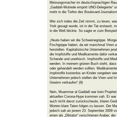
Meinungsmacher im deutschsprachigen Raum ga
„Gaddafi-Wutrede empört UNO-Delegierte“ und
mehr in die Tiefen des Boulevard-Journalism
Wer sich indes die Zeit nimmt, zu lesen, w
York gesagt wurde, ist in der Tat erstaunt, 
in die Welt blickte. So sagte er zum Beispiel
„Heute haben wir die Schweinegrippe. Morgen
Fischgrippe haben, da wir manchmal Viren 
herstellen. Kapitalistische Unternehmen pro
die Impfstoffe und Medikamente dafür verka
Schande und unethisch. Impfstoffe und Medi
werden. In meinem grünen Buch steht, dass
oder gehandelt werden sollten. Medikamente 
Impfstoffe kostenlos an Kinder vergeben wer
Unternehmen jedoch stellen die Viren und Im
Gewinn verkaufen“ (9)
Nein, Muammar al Gaddafi war kein Prophet,
aktuellen Corona-Hype kommen sah. Er war le
auch nicht davor zurückscheute, klaren Ged
Worten klare Taten folgen zu lassen. Der M
jedoch sah an jenem 23. September 2009 v
einen als „Diktator“ verschrienen Araber, der