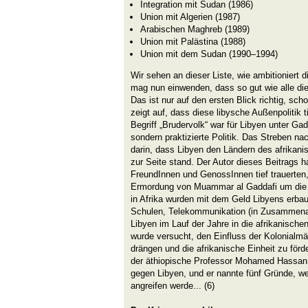
Integration mit Sudan (1986)
Union mit Algerien (1987)
Arabischen Maghreb (1989)
Union mit Palästina (1988)
Union mit dem Sudan (1990–1994)
Wir sehen an dieser Liste, wie ambitioniert 
mag nun einwenden, dass so gut wie alle die
Das ist nur auf den ersten Blick richtig, scho
zeigt auf, dass diese libysche Außenpolitik t
Begriff „Brudervolk“ war für Libyen unter Gad
sondern praktizierte Politik. Das Streben nac
darin, dass Libyen den Ländern des afrikani
zur Seite stand. Der Autor dieses Beitrags ha
FreundInnen und GenossInnen tief trauerten,
Ermordung von Muammar al Gaddafi um die W
in Afrika wurden mit dem Geld Libyens erba
Schulen, Telekommunikation (in Zusammenarb
Libyen im Lauf der Jahre in die afrikanischen
wurde versucht, den Einfluss der Kolonialm
drängen und die afrikanische Einheit zu förd
der äthiopische Professor Mohamed Hassan e
gegen Libyen, und er nannte fünf Gründe, 
angreifen werde... (6)