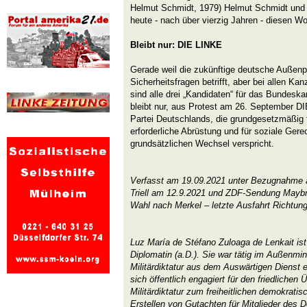
Helmut Schmidt, 1979) Helmut Schmidt und
heute - nach über vierzig Jahren - diesen Wo
Bleibt nur: DIE LINKE
Gerade weil die zukünftige deutsche Außenpol
Sicherheitsfragen betrifft, aber bei allen Ka
sind alle drei „Kandidaten“ für das Bundeska
bleibt nur, aus Protest am 26. September DI
Partei Deutschlands, die grundgesetzmäßig f
erforderliche Abrüstung und für soziale Gere
grundsätzlichen Wechsel verspricht.
Verfasst am 19.09.2021 unter Bezugnahme
Triell am 12.9.2021 und ZDF-Sendung Maybrit
Wahl nach Merkel – letzte Ausfahrt Richtung
Luz María de Stéfano Zuloaga de Lenkait ist
Diplomatin (a.D.). Sie war tätig im Außenmin
Militärdiktatur aus dem Auswärtigen Dienst 
sich öffentlich engagiert für den friedlichen
Militärdiktatur zum freiheitlichen demokratis
Erstellen von Gutachten für Mitglieder des