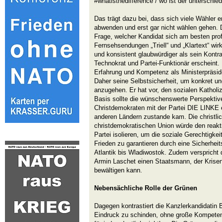
#whatisthedifference / wo ist der unterschi
Das trägt dazu bei, dass sich viele Wähler e
abwenden und erst gar nicht wählen gehen. De
Frage, welcher Kandidat sich am besten profil
Fernsehsendungen „Triell“ und „Klartext“ wir
und konsistent glaubwürdiger als sein Kontra
Technokrat und Partei-Funktionär erscheint.
Erfahrung und Kompetenz als Ministerpräsid
Daher seine Selbstsicherheit, um konkret un
anzugehen. Er hat vor, den sozialen Katholi
Basis sollte die wünschenswerte Perspektive
Christdemokraten mit der Partei DIE LINKE e
anderen Ländern zustande kam. Die christlic
christdemokratischen Union würde den reakti
Partei isolieren, um die soziale Gerechtigkei
Frieden zu garantieren durch eine Sicherhe
Atlantik bis Wladiwostok. Zudem verspricht 
Armin Laschet einen Staatsmann, der Kris
bewältigen kann.
Nebensächliche Rolle der Grünen
Dagegen kontrastiert die Kanzlerkandidatin B
Eindruck zu schinden, ohne große Kompeten