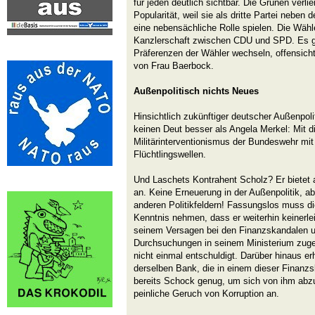
für jeden deutlich sichtbar. Die Grünen verl
Popularität, weil sie als dritte Partei neben
eine nebensächliche Rolle spielen. Die Wähle
Kanzlerschaft zwischen CDU und SPD. Es ge
Präferenzen der Wähler wechseln, offensich
von Frau Baerbock.
Außenpolitisch nichts Neues
Hinsichtlich zukünftiger deutscher Außenpoli
keinen Deut besser als Angela Merkel: Mit d
Militärinterventionismus der Bundeswehr mi
Flüchtlingswellen.
Und Laschets Kontrahent Scholz? Er bietet 
an. Keine Erneuerung in der Außenpolitik, ab
anderen Politikfeldern! Fassungslos muss d
Kenntnis nehmen, dass er weiterhin keiner
seinem Versagen bei den Finanzskandalen u
Durchsuchungen in seinem Ministerium zugeb
nicht einmal entschuldigt. Darüber hinaus e
derselben Bank, die in einem dieser Finanzsk
bereits Schock genug, um sich von ihm abz
peinliche Geruch von Korruption an.