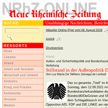
Unabhängige Nachrichten, Berich
SUCHE
Aktueller Online-Flyer vom 08. August 2026
zurück
RESSORTS
Druckversion
News
Inland
Lokales
Außen- und Sicherheitspolitik und Bundeshausha
Inland
Verteilung
Stillstand in der Außenpolitik 
Arbeit und Soziales
Von Luz María De Stéfano Zuloaga de Lenkait
Wirtschaft und Umwelt
Globales
Das so genannte „Triell“ i
Sonntag, dem 12.09.2021 mit
Krieg und Frieden
Bundeskanzlerkandidaten de
Kommentar
Bündnis90/DieGrünen und SPD
Glossen
dem Schlagabtausch im Vierk
Opposition AfD, FDP und DIE LINKE am nä
Medien