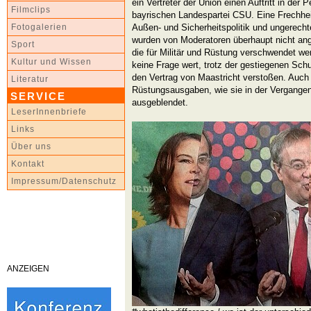
ein Vertreter der Union einen Auftritt in der
Filmclips
bayrischen Landespartei CSU. Eine Frechhei
Außen- und Sicherheitspolitik und ungerech
Fotogalerien
wurden von Moderatoren überhaupt nicht ang
Sport
die für Militär und Rüstung verschwendet w
Kultur und Wissen
keine Frage wert, trotz der gestiegenen Sch
den Vertrag von Maastricht verstoßen. Auch 
Literatur
Rüstungsausgaben, wie sie in der Vergangenh
SERVICE
ausgeblendet.
LeserInnenbriefe
Links
Über uns
Kontakt
Impressum/Datenschutz
ANZEIGEN