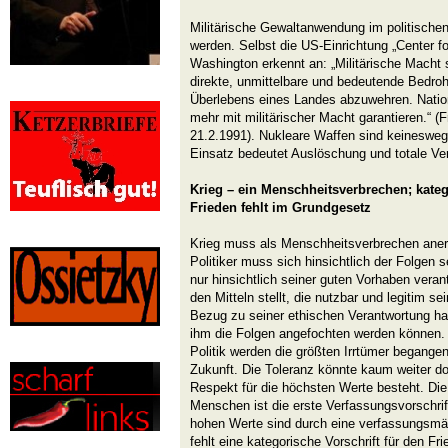
Militärische Gewaltanwendung im politische
werden. Selbst die US-Einrichtung „Center fo
Washington erkennt an: „Militärische Macht 
direkte, unmittelbare und bedeutende Bedr
Überlebens eines Landes abzuwehren. Nation
mehr mit militärischer Macht garantieren.“ (
21.2.1991). Nukleare Waffen sind keineswegs
Einsatz bedeutet Auslöschung und totale Ver
Krieg – ein Menschheitsverbrechen; kateg
Frieden fehlt im Grundgesetz
Krieg muss als Menschheitsverbrechen anerk
Politiker muss sich hinsichtlich der Folgen 
nur hinsichtlich seiner guten Vorhaben vera
den Mitteln stellt, die nutzbar und legitim s
Bezug zu seiner ethischen Verantwortung ha
ihm die Folgen angefochten werden können. I
Politik werden die größten Irrtümer begangen
Zukunft. Die Toleranz könnte kaum weiter dor
Respekt für die höchsten Werte besteht. D
Menschen ist die erste Verfassungsvorschrift
hohen Werte sind durch eine verfassungsm
fehlt eine kategorische Vorschrift für den Fri