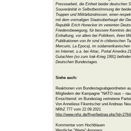
Pressearbeit, die Einheit beider deutschen S
Souveränität in Selbstbestimmung der beiden
Truppen und Militärbündnissen, einen resp
mit dem vormaligen Staatsoberhaupt der D
Republik Erich Honecker im vereinten Deutsc
Friedensbewegung, für bessere Kenntnis des
Einhaltung, vor allem bei Politikern, ihren M
Publikationen von ihr sind in chilenischen T
Mercurio, La Epoca), im südamerikanischen M
im Internet, u.a. bei Attac, Portal Amerika 21
Gutachten (so zum Irak-Krieg 1991) befinden 
Deutschen Bundestages.
Siehe auch:
Reaktionen von Bundestagsabgeordneten auf
Mitgliedern der Kampagne "NATO raus – ra
Ernüchternd: im Bundestag vertretene Parte
Von Anneliese Fikentscher und Andreas Ne
NRhZ 777 vom 22.09.2021
http://www.nrhz.de/flyer/beitrag.php?id=276
Kommentar vom Hochblauen
Westliche "Werte"-Arroganz