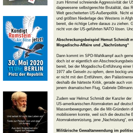
zum Himmel schreiende Aggressivität der U
dagewesene selbstgerechte Brutalität, das Re
Welt gescheiterten US-Außenpolitik. Nicht
und größten Niederlage des Westens in Afgh
bereit, die richtige Lehre daraus zu ziehen.
nicht von der US-geführten NATO lösen. Un
Abschreckungsbeispiel Hemut Schmidt mi
Mogadischu-Affaire und „Nachrüstung“
Dann kommt im SPD-Wahlkampf auch gerne
doch ist er eigentlich ein Abschreckungsbei
bereit, bei der Mogadischu-Entführung eine
1977 alle Geiseln zu opfern, denn bockig und 
er nicht mit den Entführern, den Palästinens
deshalb die härteste Kritik, gerade auch von
jenem dramatischen Flug, Gabriele Dillmann
Zudem war Helmut Schmidt der Kanzler der R
US-amerikanischen Atomraketen auf deutsch
Massenbewegungen, die die Mit-Gründerin de
mobilisieren konnte, weil sich die deutsche
Atomraketenrüstung, jene „Nachrüstung“, ent
Militärische Gewaltanwendung im politis