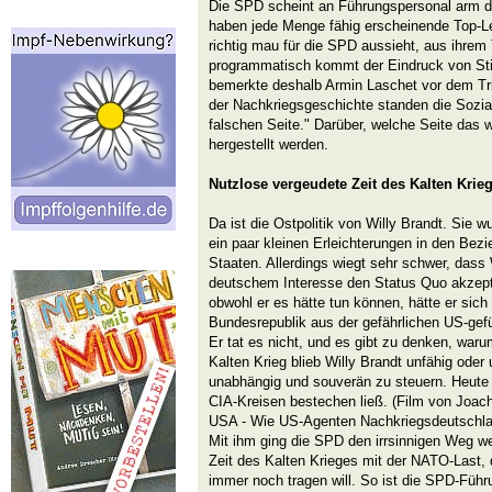
Die SPD scheint an Führungspersonal arm dra
haben jede Menge fähig erscheinende Top-Leu
richtig mau für die SPD aussieht, aus ihr
programmatisch kommt der Eindruck von Still
bemerkte deshalb Armin Laschet vor dem Trie
der Nachkriegsgeschichte standen die Sozi
falschen Seite." Darüber, welche Seite das wa
hergestellt werden.
Nutzlose vergeudete Zeit des Kalten Krie
Da ist die Ostpolitik von Willy Brandt. Sie
ein paar kleinen Erleichterungen in den Bez
Staaten. Allerdings wiegt sehr schwer, dass
deutschem Interesse den Status Quo akzeptie
obwohl er es hätte tun können, hätte er sich
Bundesrepublik aus der gefährlichen US-g
Er tat es nicht, und es gibt zu denken, waru
Kalten Krieg blieb Willy Brandt unfähig oder
unabhängig und souverän zu steuern. Heute
CIA-Kreisen bestechen ließ. (Film von Joa
USA - Wie US-Agenten Nachkriegsdeutschlan
Mit ihm ging die SPD den irrsinnigen Weg we
Zeit des Kalten Krieges mit der NATO-Last, di
immer noch tragen will. So ist die SPD-Führu