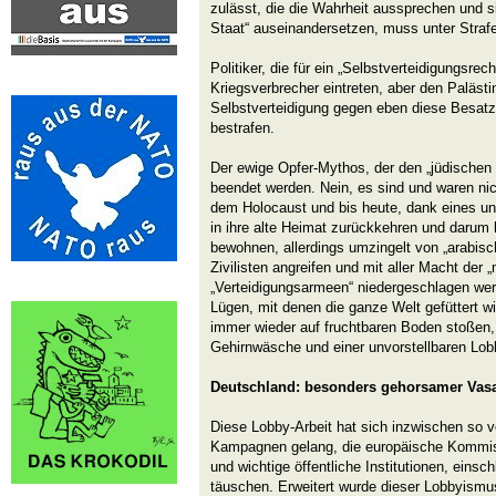
zulässt, die die Wahrheit aussprechen und s
Staat“ auseinandersetzen, muss unter Strafe
Politiker, die für ein „Selbstverteidigungsrec
Kriegsverbrecher eintreten, aber den Palästi
Selbstverteidigung gegen eben diese Besatz
bestrafen.
Der ewige Opfer-Mythos, der den „jüdischen
beendet werden. Nein, es sind und waren nich
dem Holocaust und bis heute, dank eines u
in ihre alte Heimat zurückkehren und darum k
bewohnen, allerdings umzingelt von „arabisc
Zivilisten angreifen und mit aller Macht der „
„Verteidigungsarmeen“ niedergeschlagen we
Lügen, mit denen die ganze Welt gefüttert w
immer wieder auf fruchtbaren Boden stoßen,
Gehirnwäsche und einer unvorstellbaren Lob
Deutschland: besonders gehorsamer Vasa
Diese Lobby-Arbeit hat sich inzwischen so ve
Kampagnen gelang, die europäische Kommis
und wichtige öffentliche Institutionen, einsch
täuschen. Erweitert wurde dieser Lobbyism