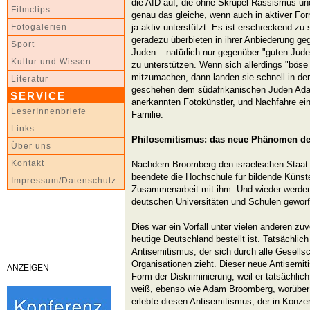
die AfD auf, die ohne Skrupel Rassismus und
Filmclips
genau das gleiche, wenn auch in aktiver Form
ja aktiv unterstützt. Es ist erschreckend zu
Fotogalerien
geradezu überbieten in ihrer Anbiederung ge
Sport
Juden – natürlich nur gegenüber "guten Juden"
Kultur und Wissen
zu unterstützen. Wenn sich allerdings "böse
mitzumachen, dann landen sie schnell in de
Literatur
geschehen dem südafrikanischen Juden Ad
SERVICE
anerkannten Fotokünstler, und Nachfahre ei
LeserInnenbriefe
Familie.
Links
Philosemitismus: das neue Phänomen de
Über uns
Kontakt
Nachdem Broomberg den israelischen Staat a
beendete die Hochschule für bildende Künst
Impressum/Datenschutz
Zusammenarbeit mit ihm. Und wieder werde
deutschen Universitäten und Schulen geworf
Dies war ein Vorfall unter vielen anderen zuv
heutige Deutschland bestellt ist. Tatsächlic
Antisemitismus, der sich durch alle Gesells
Organisationen zieht. Dieser neue Antisemiti
ANZEIGEN
Form der Diskriminierung, weil er tatsächlich 
weiß, ebenso wie Adam Broomberg, worüber 
erlebte diesen Antisemitismus, der in Konze