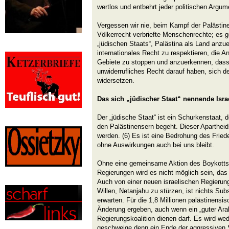
wertlos und entbehrt jeder politischen Argume
Vergessen wir nie, beim Kampf der Palästi
Völkerrecht verbriefte Menschenrechte; es 
„jüdischen Staats“, Palästina als Land anz
internationales Recht zu respektieren, die A
Gebiete zu stoppen und anzuerkennen, dass 
unwiderrufliches Recht darauf haben, sich d
widersetzen.
Das sich „jüdischer Staat“ nennende Isra
Der „jüdische Staat“ ist ein Schurkenstaat, 
den Palästinensern begeht. Dieser Aparthei
werden. (6) Es ist eine Bedrohung des Frieden
ohne Auswirkungen auch bei uns bleibt.
Ohne eine gemeinsame Aktion des Boykotts 
Regierungen wird es nicht möglich sein, das
Auch von einer neuen israelischen Regierung
Willen, Netanjahu zu stürzen, ist nichts Sub
erwarten. Für die 1,8 Millionen palästinensi
Änderung ergeben, auch wenn ein „guter Arabe
Regierungskoalition dienen darf. Es wird we
geschweige denn ein Ende der aggressiven S