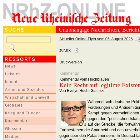
Unabhängige Nachrichten, Berich
SUCHE
Aktueller Online-Flyer vom 06. August 2026
zurück
RESSORTS
Druckversion
News
Kommentar
Lokales
Kommentar vom Hochblauen
Inland
Kein Recht auf legitime Existe
Arbeit und Soziales
Von Evelyn Hecht-Galinski
Wirtschaft und Umwelt
Während sich deutsche Polit
Globales
Forderungen und Antisemitis
Kampf gegen vermeintlichen
Krieg und Frieden
gegen den "politischen Islam
Kommentar
auf der Strecke: die fortwäh
Glossen
Fortbestehen der Apartheid und des unverh
gegenüber den Palästinensern. In Deutschla
Medien