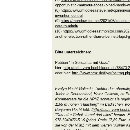
opportunistic-mansour-abbas-joined-hands-wi
(8)
https://www.middleeasteye.net/opinion/isr
invention-control
(9)
https://mondoweiss.net/2021/06/israelis
care-to-admit/
(10)
https://www.middleeastmonitor.com/202
another-election-rather-than-a-bennett-lapid
Bitte unterzeichnen:
Petition "In Solidarität mit Gaza"
hier:
http://sicht-vom-hochblauen.de/68470-2
oder hier:
http://www.nrhz.de/flyer/beitrag.p
Evelyn Hecht-Galinski, Tochter des ehemalig
Juden in Deutschland, Heinz Galinski, ist Pub
Kommentare für die NRhZ schreibt sie rege
1165 m hohen "Hausberg" im Badischen, wo
Benjamin Hecht lebt. (
http://sicht-vom-hoch
"Das elfte Gebot: Israel darf alles" heraus.
978-3940456-51-9 (print), Preis 17,89 Euro
sie von der NRhZ mit dem vierten "Kölner Kar