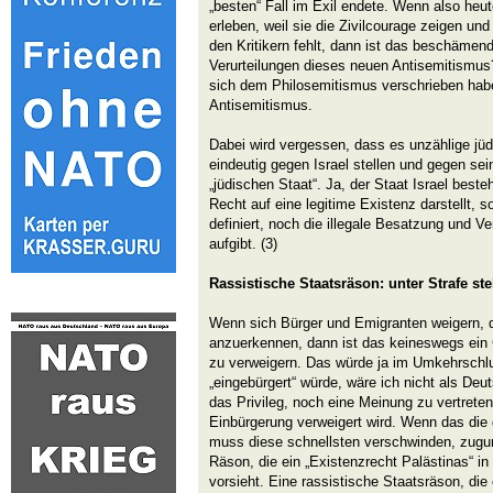
„besten“ Fall im Exil endete. Wenn also he
erleben, weil sie die Zivilcourage zeigen und
den Kritikern fehlt, dann ist das beschämend.
Verurteilungen dieses neuen Antisemitismus?
sich dem Philosemitismus verschrieben h
Antisemitismus.
Dabei wird vergessen, dass es unzählige jüdi
eindeutig gegen Israel stellen und gegen sei
„jüdischen Staat“. Ja, der Staat Israel besteh
Recht auf eine legitime Existenz darstellt, 
definiert, noch die illegale Besatzung und Ve
aufgibt. (3)
Rassistische Staatsräson: unter Strafe ste
Wenn sich Bürger und Emigranten weigern, d
anzuerkennen, dann ist das keineswegs ein 
zu verweigern. Das würde ja im Umkehrschlu
„eingebürgert“ würde, wäre ich nicht als Deu
das Privileg, noch eine Meinung zu vertreten
Einbürgerung verweigert wird. Wenn das die 
muss diese schnellsten verschwinden, zugu
Räson, die ein „Existenzrecht Palästinas“ i
vorsieht. Eine rassistische Staatsräson, die