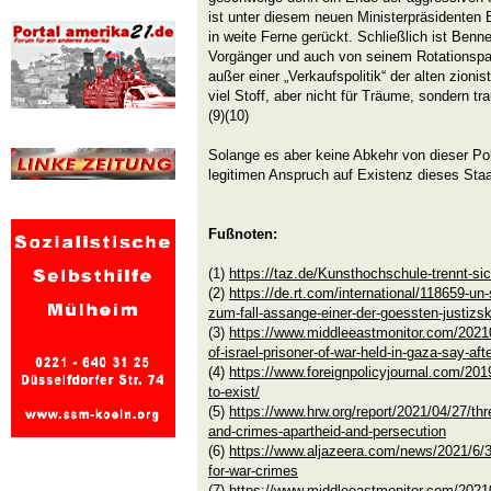
ist unter diesem neuen Ministerpräsidenten 
in weite Ferne gerückt. Schließlich ist Benn
Vorgänger und auch von seinem Rotationspart
außer einer „Verkaufspolitik“ der alten zioni
viel Stoff, aber nicht für Träume, sondern tr
(9)(10)
Solange es aber keine Abkehr von dieser Poli
legitimen Anspruch auf Existenz dieses Sta
Fußnoten:
(1)
https://taz.de/Kunsthochschule-trennt-s
(2)
https://de.rt.com/international/118659-un
zum-fall-assange-einer-der-goessten-justizs
(3)
https://www.middleeastmonitor.com/20210
of-israel-prisoner-of-war-held-in-gaza-say-aft
(4)
https://www.foreignpolicyjournal.com/2019
to-exist/
(5)
https://www.hrw.org/report/2021/04/27/thre
and-crimes-apartheid-and-persecution
(6)
https://www.aljazeera.com/news/2021/6/3/
for-war-crimes
(7)
https://www.middleeastmonitor.com/2021