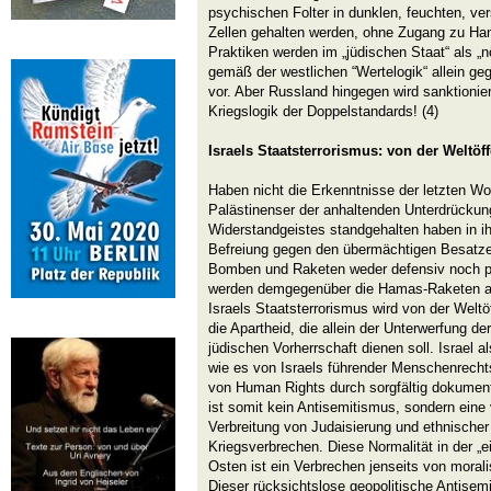
psychischen Folter in dunklen, feuchten, v
Zellen gehalten werden, ohne Zugang zu Ha
Praktiken werden im „jüdischen Staat“ als „
gemäß der westlichen “Wertelogik“ allein geg
vor. Aber Russland hingegen wird sanktionier
Kriegslogik der Doppelstandards! (4)
Israels Staatsterrorismus: von der Weltöff
Haben nicht die Erkenntnisse der letzten Wo
Palästinenser der anhaltenden Unterdrückung
Widerstandgeistes standgehalten haben in i
Befreiung gegen den übermächtigen Besatze
Bomben und Raketen weder defensiv noch präz
werden demgegenüber die Hamas-Raketen als 
Israels Staatsterrorismus wird von der Weltöf
die Apartheid, die allein der Unterwerfung 
jüdischen Vorherrschaft dienen soll. Israel al
wie es von Israels führender Menschenrecht
von Human Rights durch sorgfältig dokument
ist somit kein Antisemitismus, sondern eine
Verbreitung von Judaisierung und ethnische
Kriegsverbrechen. Diese Normalität in der „
Osten ist ein Verbrechen jenseits von moral
Dieser rücksichtslose geopolitische Antise