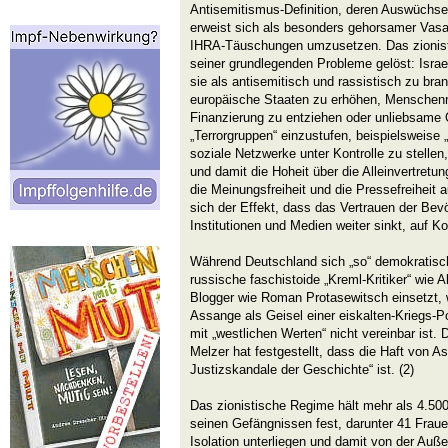
Antisemitismus-Definition, deren Auswüchse
erweist sich als besonders gehorsamer Vasal
IHRA-Täuschungen umzusetzen. Das zionist
seiner grundlegenden Probleme gelöst: Israe
sie als antisemitisch und rassistisch zu br
europäische Staaten zu erhöhen, Menschenr
Finanzierung zu entziehen oder unliebsame 
„Terrorgruppen“ einzustufen, beispielsweise
soziale Netzwerke unter Kontrolle zu stellen
und damit die Hoheit über die Alleinvertre
die Meinungsfreiheit und die Pressefreiheit a
sich der Effekt, dass das Vertrauen der Bevö
Institutionen und Medien weiter sinkt, auf K
Während Deutschland sich „so“ demokratisch 
russische faschistoide „Kreml-Kritiker“ wie 
Blogger wie Roman Protasewitsch einsetzt, w
Assange als Geisel einer eiskalten-Kriegs-Pol
mit „westlichen Werten“ nicht vereinbar ist.
Melzer hat festgestellt, dass die Haft von A
Justizskandale der Geschichte“ ist. (2)
Das zionistische Regime hält mehr als 4.50
seinen Gefängnissen fest, darunter 41 Frauen
Isolation unterliegen und damit von der Auß