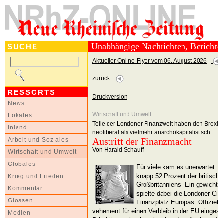
Unabhängige Nachrichten, Berich
SUCHE
Aktueller Online-Flyer vom 06. August 2026
zurück
RESSORTS
Druckversion
News
Wirtschaft und Umwelt
Lokales
Teile der Londoner Finanzwelt haben den Brexi
Inland
neoliberal als vielmehr anarchokapitalistisch.
Austritt der Finanzmacht
Arbeit und Soziales
Von Harald Schauff
Wirtschaft und Umwelt
Globales
Für viele kam es unerwartet
knapp 52 Prozent der britisc
Krieg und Frieden
Großbritanniens. Ein gewich
Kommentar
spielte dabei die Londoner C
Glossen
Finanzplatz Europas. Offizie
vehement für einen Verbleib in der EU einges
Medien