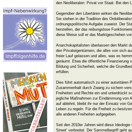
den Neoliberalen: Privat vor Staat. Bei den Li
Gegenüber den Libertären wirken die Neolibe
Sie stehen in der Tradition des Ordoliberali
ordnungspolitische Aufgabe zuweist. Der St
herstellen, der das reibungslose Funktionier
diese Weise soll er das Marktgeschehen vora
Anarchokapitalisten überlassen den Markt da
den Privateigentümern, die alles von sich au
freier Lauf gelassen und alles, was es he
geräumt. Etwa die öffentliche Finanzierung 
Bildung und Sicherheit, welche die Grundbe
erfüllen.
Dies führt automatisch zu einer autoritären P
Zusammenhalt durch Zwang zu sichern versuc
Freiheiten und Rechte ein und unterdrückt 
jegliche Maßnahmen zur Eindämmung von Ar
auf ablehnt, bleibt ihr nur der Einsatz von G
Leben zu regeln. Für die Freiheit zu besitze
alle anderen Freiheiten aufgegeben.
Seit den 2010er Jahren wird diese Ideologie
Street‘ verbreitet. Der Sammelbegriff geht a