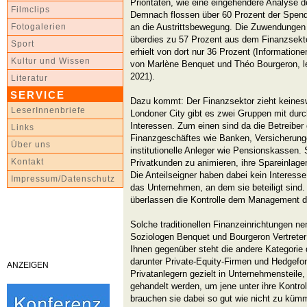
Prioritäten, wie eine eingehendere Analyse 
Filmclips
Demnach flossen über 60 Prozent der Spen
an die Austrittsbewegung. Die Zuwendunge
Fotogalerien
überdies zu 57 Prozent aus dem Finanzsekto
Sport
erhielt von dort nur 36 Prozent (Informatione
Kultur und Wissen
von Marlène Benquet und Théo Bourgeron, l
2021).
Literatur
SERVICE
Dazu kommt: Der Finanzsektor zieht keines
LeserInnenbriefe
Londoner City gibt es zwei Gruppen mit dur
Interessen. Zum einen sind da die Betreiber d
Links
Finanzgeschäftes wie Banken, Versicherung
Über uns
institutionelle Anleger wie Pensionskassen. 
Kontakt
Privatkunden zu animieren, ihre Spareinlagen
Die Anteilseigner haben dabei kein Interesse
Impressum/Datenschutz
das Unternehmen, an dem sie beteiligt sind.
überlassen die Kontrolle dem Management 
Solche traditionellen Finanzeinrichtungen n
Soziologen Benquet und Bourgeron Vertreter d
Ihnen gegenüber steht die andere Kategorie d
darunter Private-Equity-Firmen und Hedgefo
ANZEIGEN
Privatanlegern gezielt in Unternehmensteile,
gehandelt werden, um jene unter ihre Kontrol
brauchen sie dabei so gut wie nicht zu küm