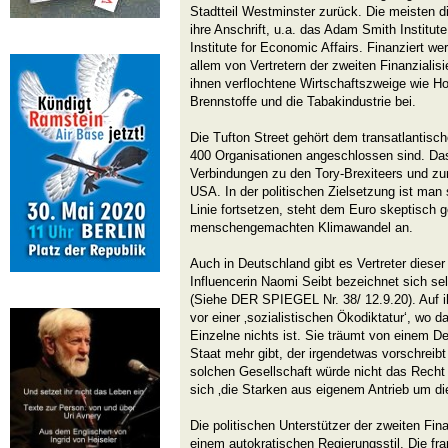
Stadtteil Westminster zurück. Die meisten d
ihre Anschrift, u.a. das Adam Smith Institut
Institute for Economic Affairs. Finanziert w
allem von Vertretern der zweiten Finanzialis
ihnen verflochtene Wirtschaftszweige wie Ho
Brennstoffe und die Tabakindustrie bei.
Die Tufton Street gehört dem transatlantisc
400 Organisationen angeschlossen sind. Das 
Verbindungen zu den Tory-Brexiteers und zu
USA. In der politischen Zielsetzung ist man si
Linie fortsetzen, steht dem Euro skeptisch 
menschengemachten Klimawandel an.
Auch in Deutschland gibt es Vertreter dieser
Influencerin Naomi Seibt bezeichnet sich sel
(Siehe DER SPIEGEL Nr. 38/ 12.9.20). Auf 
vor einer ‚sozialistischen Ökodiktatur‘, wo da
Einzelne nichts ist. Sie träumt von einem D
Staat mehr gibt, der irgendetwas vorschreibt
solchen Gesellschaft würde nicht das Recht
sich ‚die Starken aus eigenem Antrieb um 
Die politischen Unterstützer der zweiten Fin
einem autokratischen Regierungsstil. Die f