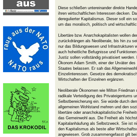
Diese schließen untereinander direkte Hand
ihren wirtschaftlichen Interessen decken. Das 
deregulierter Kapitalismus. Dieser soll ein s
um das moralisch, politisch und wirtschaftli
Libertäre bzw. Anarchokapitalisten wollen de
zurückdrängen als Neoliberale, bis hin zu se
nur das Bildungswesen und Infrastrukturen 
auch hoheitliche Befugnisse und Funktionen
Justiz sollen vollständig privatisiert werden. 
Ökonom Adam Smith, einer der Urväter des 
Staates belassen. Er sah das Allgemeinwoh
Einzelinteressen. Gesetze des demokratische
Wirtschaften der Einzelnen ergänzen.
Neoliberale Ökonomen wie Milton Friedman un
radikale Verteidigung des Privateigentums un
Selbstbereicherung ein. Sie würde durch den
allgemeinen Wohlstand mehren und den sozial
libertäre oder anarchokapitalistische Freihei
das Gemeinwohl aus. Die Freiheit als höchst
Kapitalanhäufung als Selbstzweck. Sie ist n
den Kapitalismus als beste aller Wirtschaf
angewiesen. Grob zusammengefasst gilt bei 