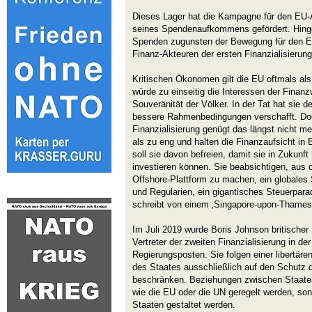
Dieses Lager hat die Kampagne für den EU-A
seines Spendenaufkommens gefördert. Hing
Spenden zugunsten der Bewegung für den EU-
Finanz-Akteuren der ersten Finanzialisierung
Kritischen Ökonomen gilt die EU oftmals als
würde zu einseitig die Interessen der Finanz
Souveränität der Völker. In der Tat hat sie
bessere Rahmenbedingungen verschafft. Doc
Finanzialisierung genügt das längst nicht 
als zu eng und halten die Finanzaufsicht in B
soll sie davon befreien, damit sie in Zukunf
investieren können. Sie beabsichtigen, aus d
Offshore-Plattform zu machen, ein globales 
und Regularien, ein gigantisches Steuerparad
schreibt von einem ‚Singapore-upon-Thames
Im Juli 2019 wurde Boris Johnson britische
Vertreter der zweiten Finanzialisierung in de
Regierungsposten. Sie folgen einer libertären
des Staates ausschließlich auf den Schutz 
beschränken. Beziehungen zwischen Staaten s
wie die EU oder die UN geregelt werden, so
Staaten gestaltet werden.