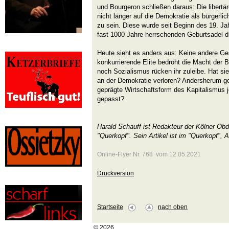
und Bourgeron schließen daraus: Die libertär
nicht länger auf die Demokratie als bürgerl
zu sein. Diese wurde seit Beginn des 19. Ja
fast 1000 Jahre herrschenden Geburtsadel d
Heute sieht es anders aus: Keine andere Ge
konkurrierende Elite bedroht die Macht der 
noch Sozialismus rücken ihr zuleibe. Hat sie
an der Demokratie verloren? Andersherum gef
geprägte Wirtschaftsform des Kapitalismus j
gepasst?
Harald Schauff ist Redakteur der Kölner Ob
"Querkopf". Sein Artikel ist im "Querkopf",
Online-Flyer Nr. 768 vom 12.05.2021
Druckversion
Startseite
nach oben
© 2026