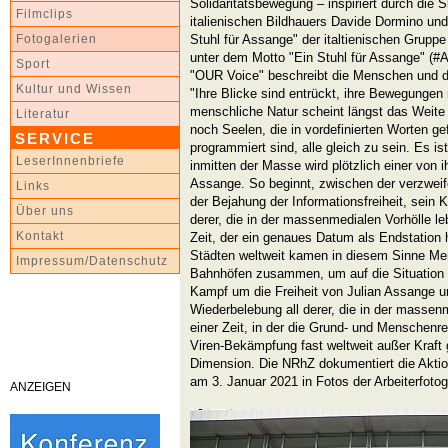
Solidaritätsbewegung – inspiriert durch die 
Filmclips
italienischen Bildhauers Davide Dormino un
Stuhl für Assange" der italtienischen Grupp
Fotogalerien
unter dem Motto "Ein Stuhl für Assange" (#
Sport
"OUR Voice" beschreibt die Menschen und die
Kultur und Wissen
"Ihre Blicke sind entrückt, ihre Bewegungen 
menschliche Natur scheint längst das Weite
Literatur
noch Seelen, die in vordefinierten Worten ge
SERVICE
programmiert sind, alle gleich zu sein. Es is
LeserInnenbriefe
inmitten der Masse wird plötzlich einer von i
Assange. So beginnt, zwischen der verzwei
Links
der Bejahung der Informationsfreiheit, sein
Über uns
derer, die in der massenmedialen Vorhölle l
Kontakt
Zeit, der ein genaues Datum als Endstation h
Städten weltweit kamen in diesem Sinne Me
Impressum/Datenschutz
Bahnhöfen zusammen, um auf die Situatio
Kampf um die Freiheit von Julian Assange u
Wiederbelebung all derer, die in der massenm
einer Zeit, in der die Grund- und Menschen
Viren-Bekämpfung fast weltweit außer Kraft 
Dimension. Die NRhZ dokumentiert die Akti
am 3. Januar 2021 in Fotos der Arbeiterfotog
ANZEIGEN