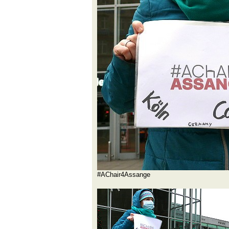
#AChair4Assange