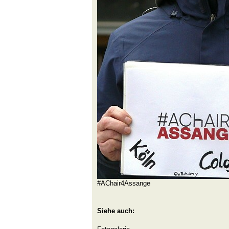
#AChair4Assange
Siehe auch: