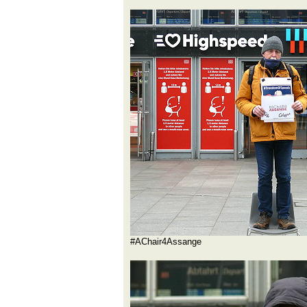
#AChair4Assange