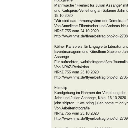
Fotogalerie
Mahnwache "Freiheit für Julian Assange" 
und Karlspreis-Verleihung an Sabiene Jahn u
18.10.2020
"Wir sind das Immunsystem der Demokratie
Von Anneliese Fikentscher und Andreas Ne
NRhZ 755 vom 24.10.2020
http://www.nrhz.de/flyer/beitrag.php?id=270
Kölner Karlspreis für Engagierte Literatur und
Eventmanagerin und Künstlerin Sabiene Jah
Assange
Für aufrechten, wahrheitsgemäßen Journali
Von NRhZ-Redaktion
NRhZ 755 vom 23.10.2020
http://www.nrhz.de/flyer/beitrag.php?id=270
Filmclip
Kundgebung im Rahmen der Verleihung des K
Jahn und Julian Assange, Köln, 16.10.2020
john shipton ::: we bring julian home ::: on 
Von Arbeiterfotografie
NRhZ 755 vom 23.10.2020
http://www.nrhz.de/flyer/beitrag.php?id=270