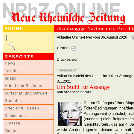
Unabhängige Nachrichten, Berich
SUCHE
Aktueller Online-Flyer vom 06. August 2026
zurück
RESSORTS
Druckversion
News
Fotogalerien
Lokales
Aktion im Vorfeld des Urteils im Julian-Assange
Inland
3.1.2021
Ein Stuhl für Assange
Arbeit und Soziales
Von Arbeiterfotografie
Wirtschaft und Umwelt
Globales
Der im Gefängnis "Ihrer Maje
Folter-Bedingungen inhaftier
Krieg und Frieden
Assange wird (zunächst) nich
Kommentar
(zunächst) nicht freigelasse
Glossen
Gerichtsurteils, das am 4. 
wurde. An den Tagen vor diesem Urteil hatte 
Medien