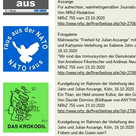
Assange
Für aufrechten, wahrheitsgemäßen Journali
Von NRhZ-Redaktion
NRhZ 755 vom 23.10.2020
http://www.nrhz.de/flyer/beitrag.php?id=270
Fotogalerie
Mahnwache "Freiheit für Julian Assange" 
und Karlspreis-Verleihung an Sabiene Jahn u
18.10.2020
"Wir sind das Immunsystem der Demokratie
Von Anneliese Fikentscher und Andreas Ne
NRhZ 755 vom 23.10.2020
http://www.nrhz.de/flyer/beitrag.php?id=270
Kundgebung im Rahmen der Verleihung des K
Jahn und Julian Assange, Köln, 16.10.2020
Ein Titan, ein Held unserer Kultur, der den Gö
Von Davide Dormino (Bildhauer von ANYT
NRhZ 755 vom 23.10.2020
http://www.nrhz.de/flyer/beitrag.php?id=270
Kundgebung im Rahmen der Verleihung des K
Jahn und Julian Assange, Köln, 16.10.2020
Foltern und die Guten sein?