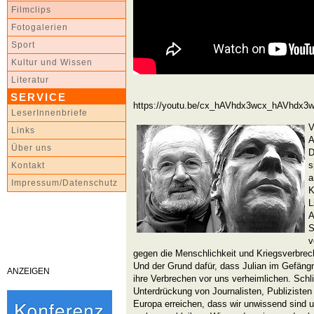
Filmclips
Fotogalerien
Sport
Kultur und Wissen
Literatur
SERVICE
https://youtu.be/cx_hAVhdx3wcx_hAVhdx3
LeserInnenbriefe
V
Links
A
Über uns
D
s
Kontakt
a
Impressum/Datenschutz
K
L
A
S
v
gegen die Menschlichkeit und Kriegsverbrec
Und der Grund dafür, dass Julian im Gefängni
ANZEIGEN
ihre Verbrechen vor uns verheimlichen. Schl
Unterdrückung von Journalisten, Publizisten 
Europa erreichen, dass wir unwissend sind 