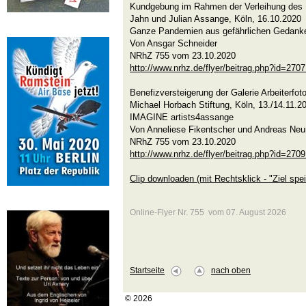
Kundgebung im Rahmen der Verleihung des K
Jahn und Julian Assange, Köln, 16.10.2020
Ganze Pandemien aus gefährlichen Gedank
Von Ansgar Schneider
NRhZ 755 vom 23.10.2020
http://www.nrhz.de/flyer/beitrag.php?id=270
Benefizversteigerung der Galerie Arbeiterfot
Michael Horbach Stiftung, Köln, 13./14.11.2
IMAGINE artists4assange
Von Anneliese Fikentscher und Andreas Ne
NRhZ 755 vom 23.10.2020
http://www.nrhz.de/flyer/beitrag.php?id=270
Clip downloaden (mit Rechtsklick - "Ziel spei
Online-Flyer Nr. 755 vom 07. August 2026
Startseite
nach oben
© 2026