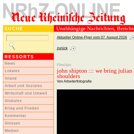
Unabhängige Nachrichten, Berich
SUCHE
Aktueller Online-Flyer vom 07. August 2026
zurück
RESSORTS
News
Filmclips
john shipton ::: we bring julian
Lokales
shoulders
Inland
Von Arbeiterfotografie
Arbeit und Soziales
Wirtschaft und Umwelt
Globales
Krieg und Frieden
Kommentar
Glossen
Medien