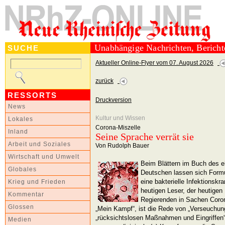
Unabhängige Nachrichten, Berich
SUCHE
Aktueller Online-Flyer vom 07. August 2026
zurück
RESSORTS
Druckversion
News
Kultur und Wissen
Lokales
Corona-Miszelle
Inland
Seine Sprache verrät sie
Arbeit und Soziales
Von Rudolph Bauer
Wirtschaft und Umwelt
Beim Blättern im Buch des e
Globales
Deutschen lassen sich Formul
eine bakterielle Infektionsk
Krieg und Frieden
heutigen Leser, der heutigen 
Kommentar
Regierenden in Sachen Corona
Glossen
„Mein Kampf“, ist die Rede von „Verseuchung
„rücksichtslosen Maßnahmen und Eingriffen“ (
Medien