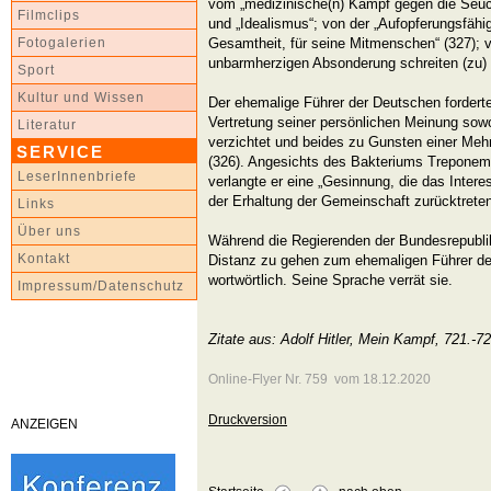
vom „medizinische(n) Kampf gegen die Seuche
Filmclips
und „Idealismus“; von der „Aufopferungsfähig
Gesamtheit, für seine Mitmenschen“ (327); v
Fotogalerien
unbarmherzigen Absonderung schreiten (zu)
Sport
Kultur und Wissen
Der ehemalige Führer der Deutschen forderte
Vertretung seiner persönlichen Meinung sowo
Literatur
verzichtet und beides zu Gunsten einer Meh
SERVICE
(326). Angesichts des Bakteriums Treponem
LeserInnenbriefe
verlangte er eine „Gesinnung, die das Inter
der Erhaltung der Gemeinschaft zurücktreten 
Links
Über uns
Während die Regierenden der Bundesrepublik
Kontakt
Distanz zu gehen zum ehemaligen Führer der
wortwörtlich. Seine Sprache verrät sie.
Impressum/Datenschutz
Zitate aus: Adolf Hitler, Mein Kampf, 721.-
Online-Flyer Nr. 759 vom 18.12.2020
Druckversion
ANZEIGEN