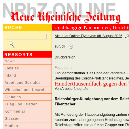
Unabhängige Nachrichten, Berich
SUCHE
Aktueller Online-Flyer vom 08. August 2026
zurück
RESSORTS
Druckversion
News
Fotogalerien
Lokales
Großdemonstration "Das Ende der Pandemie - De
Inland
Beendigung des Corona-Notstandsregimes, Berl
Hunderttausendfach gegen den T
Arbeit und Soziales
Von Arbeiterfotografie
Wirtschaft und Umwelt
Globales
Reichsbürger-Kundgebung vor dem Reich
Fikentscher
Krieg und Frieden
Kommentar
Mit Auflösung der Hauptkundgebung ziehen 
Glossen
spontan zum nahe gelegenen Reichstag so
Reichstag treffen sie auf eine Gruppe von Re
Medien