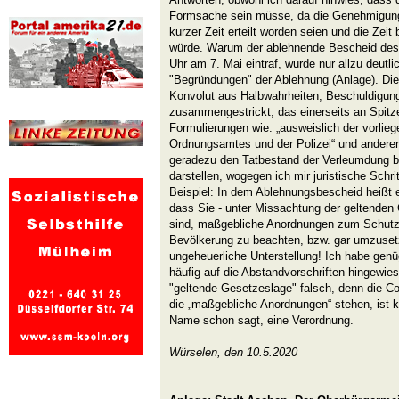
Formsache sein müsse, da die Genehmigung
kurzer Zeit erteilt worden seien und die Zeit
würde. Warum der ablehnende Bescheid des
Uhr am 7. Mai eintraf, wurde nur allzu deutl
"Begründungen" der Ablehnung (Anlage). Die
Konvolut aus Halbwahrheiten, Beschuldigu
zusammengestrickt, das einerseits an Spitze
Formulierungen wie: „ausweislich der vorlie
Ordnungsamtes und der Polizei“ und anderer
geradezu den Tatbestand der Verleumdung b
darstellen, wogegen ich mir juristische Schrit
Beispiel: In dem Ablehnungsbescheid heißt e
dass Sie - unter Missachtung der geltenden 
sind, maßgebliche Anordnungen zum Schutz
Bevölkerung zu beachten, bzw. gar umzusetz
ungeheuerliche Unterstellung! Ich habe gen
häufig auf die Abstandvorschriften hingewie
"geltende Gesetzeslage" falsch, denn die C
die „maßgebliche Anordnungen“ stehen, ist k
Name schon sagt, eine Verordnung.
Würselen, den 10.5.2020