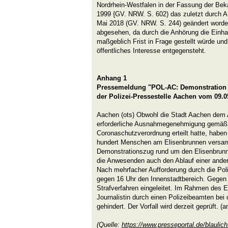
Nordrhein-Westfalen in der Fassung der B
1999 {GV. NRW. S. 602) das zuletzt durch A
Mai 2018 (GV. NRW. S. 244) geändert worde
abgesehen, da durch die Anhörung die Einhal
maßgeblich Frist in Frage gestellt würde und
öffentliches Interesse entgegensteht.
Anhang 1
Pressemeldung "POL-AC: Demonstration 
der Polizei-Pressestelle Aachen vom 09.0
Aachen (ots) Obwohl die Stadt Aachen dem 
erforderliche Ausnahmegenehmigung gemäß 
Coronaschutzverordnung erteilt hatte, haben
hundert Menschen am Elisenbrunnen versam
Demonstrationszug rund um den Elisenbrunne
die Anwesenden auch den Ablauf einer ande
Nach mehrfacher Aufforderung durch die Poli
gegen 16 Uhr den Innenstadtbereich. Gegen d
Strafverfahren eingeleitet. Im Rahmen des E
Journalistin durch einen Polizeibeamten bei d
gehindert. Der Vorfall wird derzeit geprüft. (
(Quelle:
https://www.presseportal.de/blauli