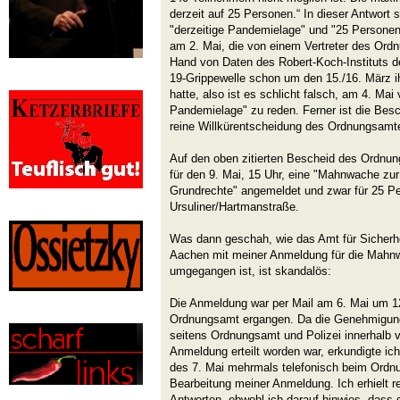
derzeit auf 25 Personen.“ In dieser Antwort
"derzeitige Pandemielage" und "25 Personen
am 2. Mai, die von einem Vertreter des Or
Hand von Daten des Robert-Koch-Instituts d
19-Grippewelle schon um den 15./16. März i
hatte, also ist es schlicht falsch, am 4. Mai 
Pandemielage" zu reden. Ferner ist die Bes
reine Willkürentscheidung des Ordnungsamt
Auf den oben zitierten Bescheid des Ordnun
für den 9. Mai, 15 Uhr, eine "Mahnwache zur
Grundrechte" angemeldet und zwar für 25 P
Ursuliner/Hartmanstraße.
Was dann geschah, wie das Amt für Sicherh
Aachen mit meiner Anmeldung für die Mahnw
umgegangen ist, ist skandalös:
Die Anmeldung war per Mail am 6. Mai um 12
Ordnungsamt ergangen. Da die Genehmigun
seitens Ordnungsamt und Polizei innerhalb 
Anmeldung erteilt worden war, erkundigte ic
des 7. Mai mehrmals telefonisch beim Ord
Bearbeitung meiner Anmeldung. Ich erhielt r
Antworten, obwohl ich darauf hinwies, dass