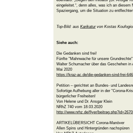
eingeleitet.“, denn alles, was ich an diesem N
Spaziergang, um die Situation zu entflechte
Top-Bild: aus
Karikatur
von Kostas Koufogio
Siehe auch:
Die Gedanken sind frei!
Fünfte "Mahnwache für unsere Grundrechte"
Walter Schumacher über das Geschehen in 
Mai 2020
https://kraz-ac.de/die-gedanken-sind-frei-64
Petition – gerichtet an Bundes- und Landesr
Sofortige Aufhebung aller in der "Corona-Kr
bürgerlicher Freiheiten!
Von Helene und Dr. Ansgar Klein
NRhZ 740 vom 18.03.2020
http://www.nrhz.de/flyer/beitrag.php?id=267
ARTIKELÜBERSICHT Corona-Manöver
Allen Spins und Hintergründen nachspüren