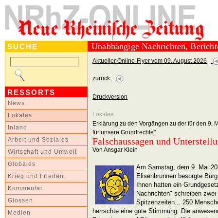
Unabhängige Nachrichten, Berich
SUCHE
Aktueller Online-Flyer vom 09. August 2026
zurück
RESSORTS
Druckversion
News
Lokales
Lokales
Erklärung zu den Vorgängen zu der für den 9.
Inland
für unsere Grundrechte"
Falschaussagen und Unterstell
Arbeit und Soziales
Von Ansgar Klein
Wirtschaft und Umwelt
Globales
Am Samstag, dem 9. Mai 202
Elisenbrunnen besorgte Bürge
Krieg und Frieden
Ihnen hatten ein Grundgeset
Kommentar
Nachrichten" schreiben zwei 
Glossen
Spitzenzeiten... 250 Mensc
herrschte eine gute Stimmung. Die anwesende
Medien