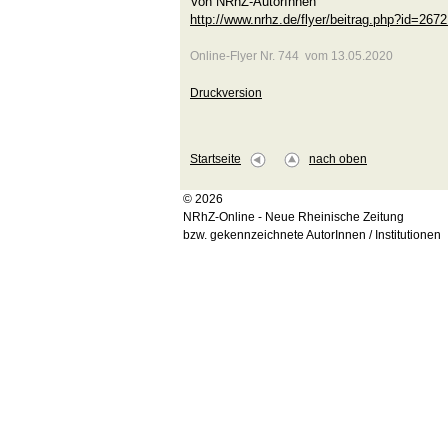
Von NRhZ-AutorInnen
http://www.nrhz.de/flyer/beitrag.php?id=267
Online-Flyer Nr. 744 vom 13.05.2020
Druckversion
Startseite
nach oben
© 2026
NRhZ-Online - Neue Rheinische Zeitung
bzw. gekennzeichnete AutorInnen / Institutionen