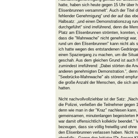
hatte, haben sich heute gegen 15 Uhr über
Elisenbrunnen versammelt“. Auch der Titel d
fehlender Genehmigung“ und der auf das ebe
Halbsatz: „und einen Demonstrationszug ru
durchgeführt“ sind irreführend, denn die Me
Platz am Elisenbrunnen strömten, konnten, w
dass die "Mahnwache" nicht genehmigt war,
rund um den Elisenbrunnen" kann nicht als 
ich hatte wegen des entstandenen Gedränge
einen Spaziergang zu machen, um die Situat
geschah. Aus dem gleichen Grund ist auch f
zumindest irreführend: „Dabei störten die A
anderen genehmigten Demonstration.“, denn 
"Seebrücke-Mahnwache" als störend empfun
die große Anzahl der Menschen, die sich a
hatten.
Nicht nachvollvollziehbar ist der Satz: „Nac
die Polizei, verließen die Teilnehmer gegen 
denn wie man in der "Kraz" nachlesen kann,
gemeinsamen, minutenlangen begeisterten K
war damit offensichtlich kollektiv beendet.
bezeugen, dass sie völlig freiwillig und ohne
den Elisenbrunnen verlassen haben. Nicht na
ebenfalls: „Gegen den Initiator [Dr. Ansgar K