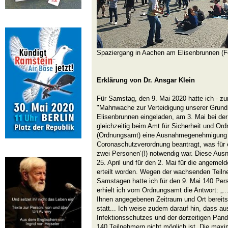
Spaziergang in Aachen am Elisenbrunnen (Fo
Erklärung von Dr. Ansgar Klein
Für Samstag, den 9. Mai 2020 hatte ich - zu
"Mahnwache zur Verteidigung unserer Grun
Elisenbrunnen eingeladen, am 3. Mai bei der
gleichzeitig beim Amt für Sicherheit und Or
(Ordnungsamt) eine Ausnahmegenehmigung 
Coronaschutzverordnung beantragt, was für
zwei Personen‘(!) notwendig war. Diese Au
25. April und für den 2. Mai für die angeme
erteilt worden. Wegen der wachsenden Teiln
Samstagen hatte ich für den 9. Mai 140 Pe
erhielt ich vom Ordnungsamt die Antwort: „.
Ihnen angegebenen Zeitraum und Ort bereit
statt... Ich weise zudem darauf hin, dass a
Infektionsschutzes und der derzeitigen Pa
140 Teilnehmern nicht möglich ist. Die maxi