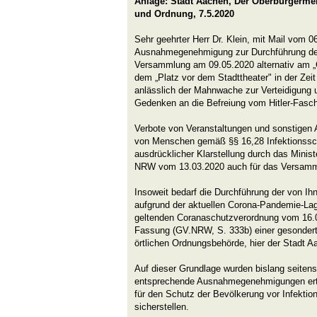
Anlage: Stadt Aachen, Der Oberbürgermeis
und Ordnung, 7.5.2020
Sehr geehrter Herr Dr. Klein, mit Mail vom 
Ausnahmegenehmigung zur Durchführung der
Versammlung am 09.05.2020 alternativ am „
dem „Platz vor dem Stadttheater" in der Zeit
anlässlich der Mahnwache zur Verteidigung
Gedenken an die Befreiung vom Hitler-Fasch
Verbote von Veranstaltungen und sonstigen
von Menschen gemäß §§ 16,28 Infektionssch
ausdrücklicher Klarstellung durch das Minis
NRW vom 13.03.2020 auch für das Versamm
Insoweit bedarf die Durchführung der von I
aufgrund der aktuellen Corona-Pandemie-La
geltenden Coranaschutzverordnung vom 16.04
Fassung (GV.NRW, S. 333b) einer gesonde
örtlichen Ordnungsbehörde, hier der Stadt A
Auf dieser Grundlage wurden bislang seitens
entsprechende Ausnahmegenehmigungen erteil
für den Schutz der Bevölkerung vor Infekti
sicherstellen.