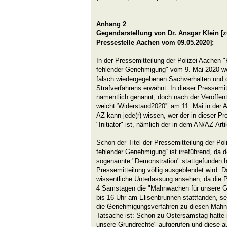
Anhang 2
Gegendarstellung von Dr. Ansgar Klein [
Pressestelle Aachen vom 09.05.2020]:
In der Pressemitteilung der Polizei Aachen 
fehlender Genehmigung" vom 9. Mai 2020 
falsch wiedergegebenen Sachverhalten und d
Strafverfahrens erwähnt. In dieser Pressemit
namentlich genannt, doch nach der Veröffent
weicht 'Widerstand2020'" am 11. Mai in der 
AZ kann jede(r) wissen, wer der in dieser P
"Initiator" ist, nämlich der in dem AN/AZ-Art
Schon der Titel der Pressemitteilung der Pol
fehlender Genehmigung“ ist irreführend, da
sogenannte "Demonstration" stattgefunden ha
Pressemitteilung völlig ausgeblendet wird. 
wissentliche Unterlassung ansehen, da die 
4 Samstagen die "Mahnwachen für unsere Gru
bis 16 Uhr am Elisenbrunnen stattfanden, se
die Genehmigungsverfahren zu diesen Mahn
Tatsache ist: Schon zu Ostersamstag hatte 
unsere Grundrechte" aufgerufen und diese auc