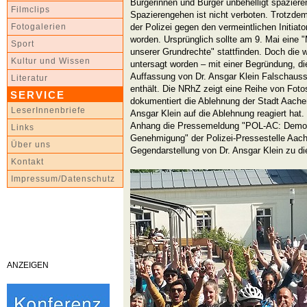
Bürgerinnen und Bürger unbehelligt spazier
Filmclips
Spazierengehen ist nicht verboten. Trotzde
der Polizei gegen den vermeintlichen Initiator
Fotogalerien
worden. Ursprünglich sollte am 9. Mai eine
Sport
unserer Grundrechte" stattfinden. Doch die 
Kultur und Wissen
untersagt worden – mit einer Begründung, die
Auffassung von Dr. Ansgar Klein Falschaus
Literatur
enthält. Die NRhZ zeigt eine Reihe von Fot
SERVICE
dokumentiert die Ablehnung der Stadt Aachen
LeserInnenbriefe
Ansgar Klein auf die Ablehnung reagiert hat.
Anhang die Pressemeldung "POL-AC: Demonst
Links
Genehmigung" der Polizei-Pressestelle Aac
Über uns
Gegendarstellung von Dr. Ansgar Klein zu d
Kontakt
Impressum/Datenschutz
ANZEIGEN