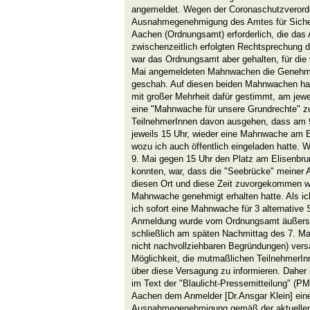
angemeldet. Wegen der Coronaschutzverord
Ausnahmegenehmigung des Amtes für Sicher
Aachen (Ordnungsamt) erforderlich, die das 
zwischenzeitlich erfolgten Rechtsprechung
war das Ordnungsamt aber gehalten, für die v
Mai angemeldeten Mahnwachen die Genehm
geschah. Auf diesen beiden Mahnwachen hat
mit großer Mehrheit dafür gestimmt, am jew
eine "Mahnwache für unsere Grundrechte" zu
TeilnehmerInnen davon ausgehen, dass am 9
jeweils 15 Uhr, wieder eine Mahnwache am E
wozu ich auch öffentlich eingeladen hatte.
9. Mai gegen 15 Uhr den Platz am Elisenbrun
konnten, war, dass die "Seebrücke" meiner
diesen Ort und diese Zeit zuvorgekommen wa
Mahnwache genehmigt erhalten hatte. Als ic
ich sofort eine Mahnwache für 3 alternative
Anmeldung wurde vom Ordnungsamt äußerst 
schließlich am späten Nachmittag des 7. Ma
nicht nachvollziehbaren Begründungen) vers
Möglichkeit, die mutmaßlichen TeilnehmerI
über diese Versagung zu informieren. Daher i
im Text der "Blaulicht-Pressemitteilung" (PM
Aachen dem Anmelder [Dr.Ansgar Klein] einer
Ausnahmegenehmigung gemäß der aktuellen 