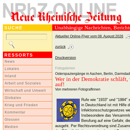
Unabhängige Nachrichten, Berich
SUCHE
Aktueller Online-Flyer vom 08. August 2026
zurück
RESSORTS
Druckversion
News
Fotogalerien
Lokales
Osterspaziergänge in Aachen, Berlin, Darmsta
Inland
Wer in der Demokratie schläft, 
auf!
Arbeit und Soziales
Von mehreren FotografInnen
Wirtschaft und Umwelt
Globales
Rufe wie "1933" und "1984" 
in Deutschland ist mit Hilfe
Krieg und Frieden
Infektionsschutzgesetzes we
Kommentar
Insbesondere das Versammlun
Glossen
Berufung auf eine Gefahr, di
ausgeht. Per Rechtsverordnung sind Zusa
Medien