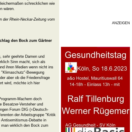
 gleichermaßen schrecklichen wie
en wären.
in der Rhein-Neckar-Zeitung vom
ANZEIGEN
chlag den Bock zum Gärtner
, sehr geehrte Damen und
rklich Sinn macht, sich als
nd ihren Medien wenn nicht ins
n "Klimaschutz"-Bewegung
der aber ob die Friedensfrage
rt wird, möchte ich hier
n Programm-Machern doch
e Besatzer-Versteher und
Jungen Forum DIG (=Deutsch-
erenten der Arbeitsgruppe "Kritik
e Antisemitismus-Debatte in
t man wirklich den Bock zum