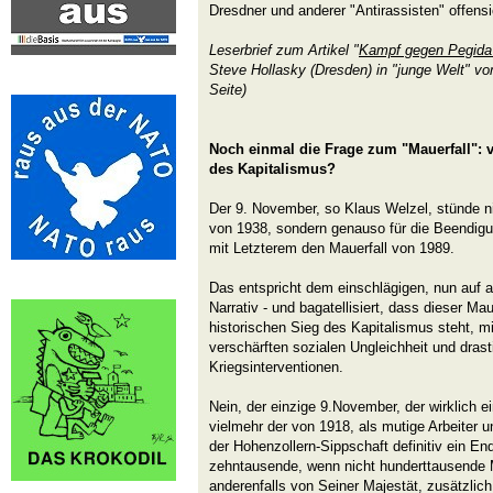
Dresdner und anderer "Antirassisten" offensi
Leserbrief zum Artikel "
Kampf gegen Pegida -
Steve Hollasky (Dresden) in "junge Welt" vo
Seite)
Noch einmal die Frage zum "Mauerfall": v
des Kapitalismus?
Der 9. November, so Klaus Welzel, stünde nic
von 1938, sondern genauso für die Beendigu
mit Letzterem den Mauerfall von 1989.
Das entspricht dem einschlägigen, nun auf a
Narrativ - und bagatellisiert, dass dieser Mau
historischen Sieg des Kapitalismus steht, m
verschärften sozialen Ungleichheit und drasti
Kriegsinterventionen.
Nein, der einzige 9.November, der wirklich e
vielmehr der von 1918, als mutige Arbeiter 
der Hohenzollern-Sippschaft definitiv ein En
zehntausende, wenn nicht hunderttausende 
anderenfalls von Seiner Majestät, zusätzlich 