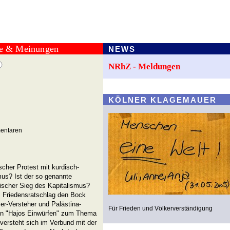
te & Meinungen
NEWS
NRhZ - Meldungen
KÖLNER KLAGEMAUER
mentaren
ischer Protest mit kurdisch-
mus? Ist der so genannte
orischer Sieg des Kapitalismus?
Friedensratschlag den Bock
er-Versteher und Palästina-
Für Frieden und Völkerverständigung
e in "Hajos Einwürfen" zum Thema
versteht sich im Verbund mit der