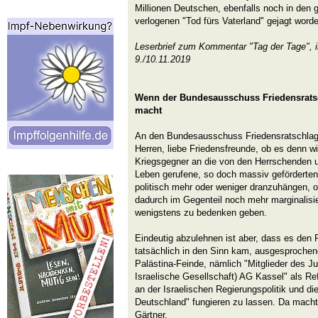
Millionen Deutschen, ebenfalls noch in den
verlogenen "Tod fürs Vaterland" gejagt word
Leserbrief zum Kommentar "Tag der Tage", 
9./10.11.2019
Wenn der Bundesausschuss Friedensrats
macht
An den Bundesausschuss Friedensratschlag
Herren, liebe Friedensfreunde, ob es denn wi
Kriegsgegner an die von den Herrschenden u
Leben gerufene, so doch massiv geförderte
politisch mehr oder weniger dranzuhängen, o
dadurch im Gegenteil noch mehr marginalisie
wenigstens zu bedenken geben.
Eindeutig abzulehnen ist aber, dass es de
tatsächlich in den Sinn kam, ausgesprochen
Palästina-Feinde, nämlich "Mitglieder des 
Israelische Gesellschaft) AG Kassel" als Ref
an der Israelischen Regierungspolitik und di
Deutschland" fungieren zu lassen. Da mach
Gärtner.