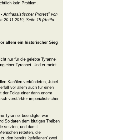
chtlich kein Problem.
 Antirassistischer Protest
" von
m 20.11.2019, Seite 15 (Antifa-
or allem ein historischer Sieg
ht nur für die gelebte Tyrannei
ng einer Tyrannei. Und er meint
llen Kanälen verkündeten, Jubel-
erfall vor allem auch für einen
it der Folge einer dann enorm
sch verstärkter imperialistischer
ine Tyrannei beendigte, war
und Soldaten dem blutigen Treiben
de setzten, und damit
Menschen retteten, die
zu den bereits 'gefallenen' zwei