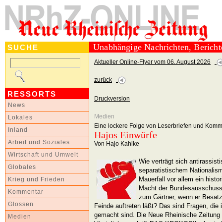
Unabhängige Nachrichten, Berich
SUCHE
Aktueller Online-Flyer vom 06. August 2026
zurück
RESSORTS
Druckversion
News
Medien
Lokales
Eine lockere Folge von Leserbriefen und Kom
Inland
Hajos Einwürfe
Arbeit und Soziales
Von Hajo Kahlke
Wirtschaft und Umwelt
Wie verträgt sich antirassist
Globales
separatistischem Nationalis
Mauerfall vor allem ein hist
Krieg und Frieden
Macht der Bundesausschuss 
Kommentar
zum Gärtner, wenn er Besatz
Glossen
Feinde auftreten läßt? Das sind Fragen, di
gemacht sind. Die Neue Rheinische Zeitung 
Medien