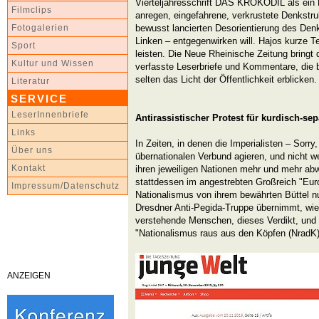
Vierteljahresschrift DAS KROKODIL als ei
Filmclips
anregen, eingefahrene, verkrustete Denkstru
bewusst lancierten Desorientierung des Den
Fotogalerien
Linken – entgegenwirken will. Hajos kurze Te
Sport
leisten. Die Neue Rheinische Zeitung bringt 
Kultur und Wissen
verfasste Leserbriefe und Kommentare, die 
selten das Licht der Öffentlichkeit erblicken.
Literatur
SERVICE
LeserInnenbriefe
Antirassistischer Protest für kurdisch-se
Links
In Zeiten, in denen die Imperialisten – Sorr
Über uns
übernationalen Verbund agieren, und nicht w
Kontakt
ihren jeweiligen Nationen mehr und mehr ab
stattdessen im angestrebten Großreich "Eu
Impressum/Datenschutz
Nationalismus von ihrem bewährten Büttel
Dresdner Anti-Pegida-Truppe übernimmt, wie s
verstehende Menschen, dieses Verdikt, und
"Nationalismus raus aus den Köpfen (NradK)
ANZEIGEN