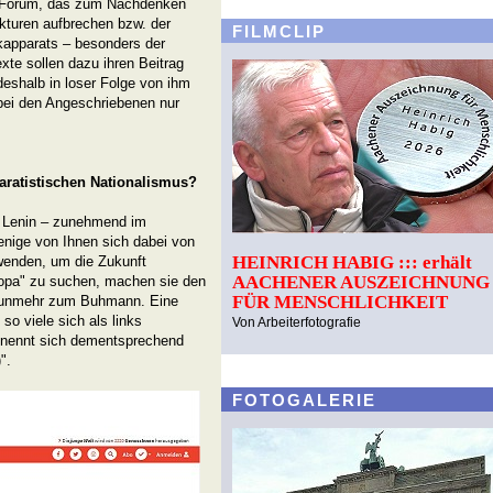
n Forum, das zum Nachdenken
kturen aufbrechen bzw. der
FILMCLIP
kapparats – besonders der
xte sollen dazu ihren Beitrag
deshalb in loser Folge von ihm
bei den Angeschriebenen nur
paratistischen Nationalismus?
y, Lenin – zunehmend im
enige von Ihnen sich dabei von
HEINRICH HABIG ::: erhält
wenden, um die Zukunft
AACHENER AUSZEICHNUNG
ropa" zu suchen, machen sie den
FÜR MENSCHLICHKEIT
 nunmehr zum Buhmann. Eine
o viele sich als links
Von Arbeiterfotografie
 nennt sich dementsprechend
".
FOTOGALERIE