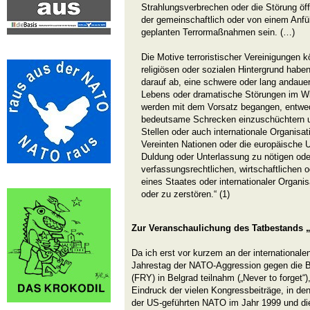
Strahlungsverbrechen oder die Störung öf
der gemeinschaftlich oder von einem Anf
geplanten Terrormaßnahmen sein. (…)
Die Motive terroristischer Vereinigungen k
religiösen oder sozialen Hintergrund haben
darauf ab, eine schwere oder lang andaue
Lebens oder dramatische Störungen im Wi
werden mit dem Vorsatz begangen, entwed
bedeutsame Schrecken einzuschüchtern un
Stellen oder auch internationale Organisat
Vereinten Nationen oder die europäische U
Duldung oder Unterlassung zu nötigen oder
verfassungsrechtlichen, wirtschaftlichen 
eines Staates oder internationaler Organis
oder zu zerstören.“ (1)
Zur Veranschaulichung des Tatbestands „
Da ich erst vor kurzem an der international
Jahrestag der NATO-Aggression gegen die B
(FRY) in Belgrad teilnahm („Never to forget“
Eindruck der vielen Kongressbeiträge, in de
der US-geführten NATO im Jahr 1999 und d