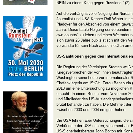
NEIN zu einem Krieg gegen Russland!“ (2)
Auf die verhängnisvolle Neigung der Nordam
Journalist und USA-Kenner Rolf Winter in 
Plädoyer für den Abschied von einem gewalt
Jahre. Diese fatale Neigung sei verbunden m
own country“ zu leben und einen Weltordnun
sich zuvor 25 Jahre publizistisch mit den Ve
verwandte für sein Buch ausschließlich amer
US-Sanktionen gegen den Internationalen 
Die Regierung der Vereinigten Staaten weiß 
Kriegsverbrechen der von ihnen beauftragten 
Washington seine Leute vor internationaler S
Chefanklägerin am IStGH, Fatou Bensouda 
2018 um eine Untersuchung zu möglichen Kr
ersucht. In einem Bericht vom November 201
und Mitglieder des US-Auslandsgeheimdienste
brutal behandelt zu haben. Die Mehrheit der 
zwischen 2003 und 2004 ereignet haben.
Die USA lehnen aber Untersuchungen, die s
Verbündete der USA richten, vehement ab. 
US-Sicherheitsberater John Bolton mit Kon