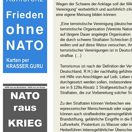
Wegen der Schwere der Anklage soll der Wiki
Vereinigung“ wortwörtlich und ausführlich zit
eine eigene Meinung bilden können:
„Eine terroristische Vereinigung (deutsche
terroristische Organisation (Vereinte Nati
auf längere Dauer angelegte Organisation 
die durch schwere Straftaten Schrecken (la
wollen und auf diese Weise versuchen, ihr
terroristischer Vereinigungen ist in Deuts
strafbar. (…)
Terrorismus ist nach der Definition der V
Deutschland, R.H.) der nachhaltig geführte
mit Hilfe von Anschlägen auf Leib, Lebe
durchgesetzt werden sollen, insbesondere
sie in § 129a Absatz 1 Strafgesetzbuch g
Straftaten, die zur Vorbereitung solcher S
Zu den Straftaten können Verbrechen wie
erpresserischer Menschenraub oder sogar
können auch strafbedrohte gemeingefährlic
Brandstiftung, gefährliche Eingriffe in die
Luftverkehr, Piratentum zu Wasser oder in
Herbeiführen lebensgefährlicher Übersch