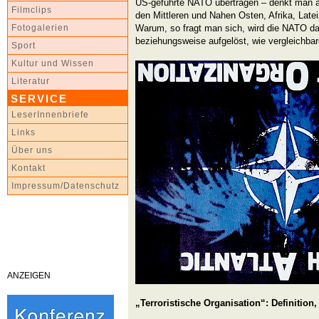
US-geführte NATO übertragen – denkt man an
Filmclips
den Mittleren und Nahen Osten, Afrika, Late
Warum, so fragt man sich, wird die NATO da
Fotogalerien
beziehungsweise aufgelöst, wie vergleichbar
Sport
Kultur und Wissen
Literatur
SERVICE
LeserInnenbriefe
Links
Über uns
Kontakt
Impressum/Datenschutz
ANZEIGEN
„Terroristische Organisation“: Definition,