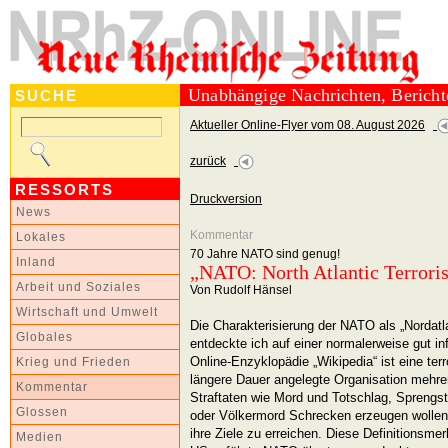
Unabhängige Nachrichten, Berich
SUCHE
Aktueller Online-Flyer vom 08. August 2026
zurück
RESSORTS
Druckversion
News
Kommentar
Lokales
70 Jahre NATO sind genug!
Inland
„NATO: North Atlantic Terroris
Arbeit und Soziales
Von Rudolf Hänsel
Wirtschaft und Umwelt
Die Charakterisierung der NATO als „Nordatla
Globales
entdeckte ich auf einer normalerweise gut in
Online-Enzyklopädie „Wikipedia“ ist eine terr
Krieg und Frieden
längere Dauer angelegte Organisation mehre
Kommentar
Straftaten wie Mord und Totschlag, Sprengst
Glossen
oder Völkermord Schrecken erzeugen wollen
ihre Ziele zu erreichen. Diese Definitionsme
Medien