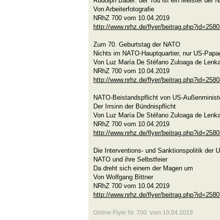
Rudolph Bauer: der Tod ist ein Meister der
Von Arbeiterfotografie
NRhZ 700 vom 10.04.2019
http://www.nrhz.de/flyer/beitrag.php?id=258
Zum 70. Geburtstag der NATO
Nichts im NATO-Hauptquartier, nur US-Papag
Von Luz María De Stéfano Zuloaga de Lenka
NRhZ 700 vom 10.04.2019
http://www.nrhz.de/flyer/beitrag.php?id=258
NATO-Beistandspflicht von US-Außenministe
Der Irrsinn der Bündnispflicht
Von Luz María De Stéfano Zuloaga de Lenka
NRhZ 700 vom 10.04.2019
http://www.nrhz.de/flyer/beitrag.php?id=258
Die Interventions- und Sanktionspolitik der 
NATO und ihre Selbstfeier
Da dreht sich einem der Magen um
Von Wolfgang Bittner
NRhZ 700 vom 10.04.2019
http://www.nrhz.de/flyer/beitrag.php?id=258
Online-Flyer Nr. 700 vom 10.04.2019