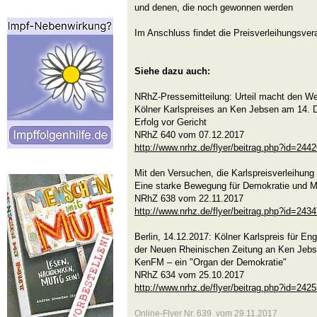
und denen, die noch gewonnen werden
Im Anschluss findet die Preisverleihungsvera
Siehe dazu auch:
NRhZ-Pressemitteilung: Urteil macht den Weg
Kölner Karlspreises an Ken Jebsen am 14.
Erfolg vor Gericht
NRhZ 640 vom 07.12.2017
http://www.nrhz.de/flyer/beitrag.php?id=244
Mit den Versuchen, die Karlspreisverleihung
Eine starke Bewegung für Demokratie und Me
NRhZ 638 vom 22.11.2017
http://www.nrhz.de/flyer/beitrag.php?id=243
Berlin, 14.12.2017: Kölner Karlspreis für Enga
der Neuen Rheinischen Zeitung an Ken Jeb
KenFM – ein "Organ der Demokratie"
NRhZ 634 vom 25.10.2017
http://www.nrhz.de/flyer/beitrag.php?id=242
Online-Flyer Nr. 639 vom 29.11.2017