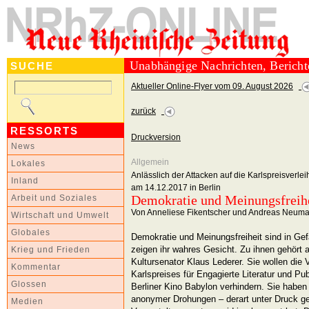
Unabhängige Nachrichten, Berich
SUCHE
Aktueller Online-Flyer vom 09. August 2026
zurück
RESSORTS
Druckversion
News
Allgemein
Lokales
Anlässlich der Attacken auf die Karlspreisver
Inland
am 14.12.2017 in Berlin
Demokratie und Meinungsfreihe
Arbeit und Soziales
Von Anneliese Fikentscher und Andreas Neum
Wirtschaft und Umwelt
Globales
Demokratie und Meinungsfreiheit sind in Gef
zeigen ihr wahres Gesicht. Zu ihnen gehört a
Krieg und Frieden
Kultursenator Klaus Lederer. Sie wollen die 
Kommentar
Karlspreises für Engagierte Literatur und Pu
Glossen
Berliner Kino Babylon verhindern. Sie haben
anonymer Drohungen – derart unter Druck ge
Medien