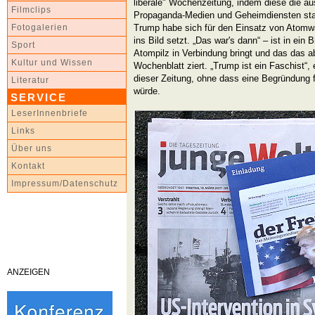
liberale" Wochenzeitung, indem diese die 
Filmclips
Propaganda-Medien und Geheimdiensten st
Trump habe sich für den Einsatz von Atomw
Fotogalerien
ins Bild setzt. „Das war's dann“ – ist in ein
Sport
Atompilz in Verbindung bringt und das das a
Kultur und Wissen
Wochenblatt ziert. „Trump ist ein Faschist“, e
dieser Zeitung, ohne dass eine Begründung f
Literatur
würde.
SERVICE
LeserInnenbriefe
Links
Über uns
Kontakt
Impressum/Datenschutz
ANZEIGEN