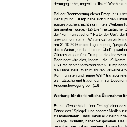
demagogische, angeblich "linke" Wochenzei
Bei der Beantwortung dieser Frage ist zu be
Behauptung, Trump habe sich für den Einsa
ausgesprochen, nicht nur mittels Werbung fü
transportiert würde. (12) Die "marxistische" 
der "kommunistischen" Partei der USA, der
erwiesen verbreitet. „Warum sollten wir kei
am 31.10.2016 in der Tageszeitung "junge We
diese Weise „für das kleinere Übel" geworbe
Clintons aufgerufen. Trump stelle eine weita
Begründet wird dies, indem – die US-Kommun
US-Präsidentschaftskandidaten Trump behaup
die Frage stellt: 'Warum sollten wir keine A
Kommunisten und "junge Welt" transportiere
als Tatsache und tragen damit zur Desorienti
Friedensbewegung bei. (13)
Werbung für die feindliche Übernahme li
Es ist offensichtlich: "der Freitag" dient daz
Fänge des "Spiegel" und anderer Medien zur 
zu manövrieren. Dass Jakob Augstein für den
"Spiegel" schreibt, haben wir gesehen. Das i
geworben wird, ist ein weiterer Hinweis für 