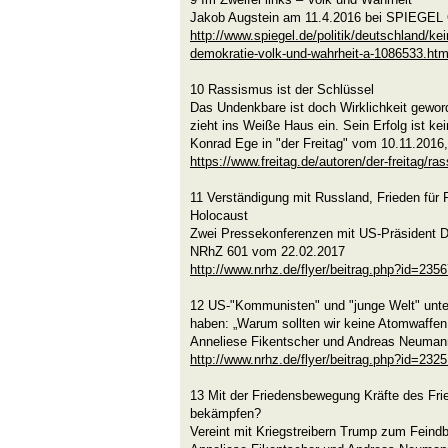
Jakob Augstein am 11.4.2016 bei SPIEGE
http://www.spiegel.de/politik/deutschland/kei
demokratie-volk-und-wahrheit-a-1086533.htm
10 Rassismus ist der Schlüssel
Das Undenkbare ist doch Wirklichkeit gewor
zieht ins Weiße Haus ein. Sein Erfolg ist kei
Konrad Ege in "der Freitag" vom 10.11.2016
https://www.freitag.de/autoren/der-freitag/ra
11 Verständigung mit Russland, Frieden für 
Holocaust
Zwei Pressekonferenzen mit US-Präsident 
NRhZ 601 vom 22.02.2017
http://www.nrhz.de/flyer/beitrag.php?id=235
12 US-"Kommunisten" und "junge Welt" unter
haben: „Warum sollten wir keine Atomwaffen
Anneliese Fikentscher und Andreas Neuman
http://www.nrhz.de/flyer/beitrag.php?id=232
13 Mit der Friedensbewegung Kräfte des Fri
bekämpfen?
Vereint mit Kriegstreibern Trump zum Feind