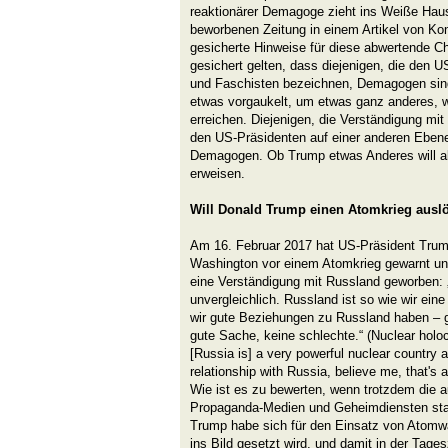
reaktionärer Demagoge zieht ins Weiße Haus e
beworbenen Zeitung in einem Artikel von Kon
gesicherte Hinweise für diese abwertende Ch
gesichert gelten, dass diejenigen, die den
und Faschisten bezeichnen, Demagogen sin
etwas vorgaukelt, um etwas ganz anderes, wo
erreichen. Diejenigen, die Verständigung mi
den US-Präsidenten auf einer anderen Ebene 
Demagogen. Ob Trump etwas Anderes will al
erweisen.
Will Donald Trump einen Atomkrieg ausl
Am 16. Februar 2017 hat US-Präsident Trum
Washington vor einem Atomkrieg gewarnt und
eine Verständigung mit Russland geworben: 
unvergleichlich. Russland ist so wie wir ei
wir gute Beziehungen zu Russland haben – gl
gute Sache, keine schlechte.“ (Nuclear holoc
[Russia is] a very powerful nuclear country 
relationship with Russia, believe me, that's a
Wie ist es zu bewerten, wenn trotzdem die
Propaganda-Medien und Geheimdiensten st
Trump habe sich für den Einsatz von Atomw
ins Bild gesetzt wird, und damit in der Tages