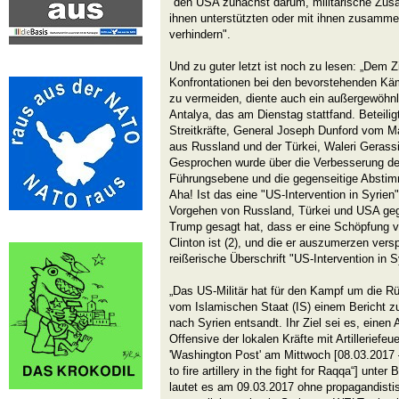
"den USA zunächst darum, militärische Zu
ihnen unterstützten oder mit ihnen zusamme
verhindern".
Und zu guter letzt ist noch zu lesen: „Dem Z
Konfrontationen bei den bevorstehenden 
zu vermeiden, diente auch ein außergewöhnl
Antalya, das am Dienstag stattfand. Beteili
Streitkräfte, General Joseph Dunford vom M
aus Russland und der Türkei, Waleri Gerass
Gesprochen wurde über die Verbesserung d
Führungsebene und die gegenseitige Abstimm
Aha! Ist das eine "US-Intervention in Syrien"
Vorgehen von Russland, Türkei und USA ge
Trump gesagt hat, dass er eine Schöpfung 
Clinton ist (2), und die er auszumerzen ver
reißerische Überschrift "US-Intervention in S
„Das US-Militär hat für den Kampf um die R
vom Islamischen Staat (IS) einem Bericht zu
nach Syrien entsandt. Ihr Ziel sei es, einen
Offensive der lokalen Kräfte mit Artilleriefeu
'Washington Post' am Mittwoch [08.03.2017 –
to fire artillery in the fight for Raqqa“] unter
lautet es am 09.03.2017 ohne propagandistis