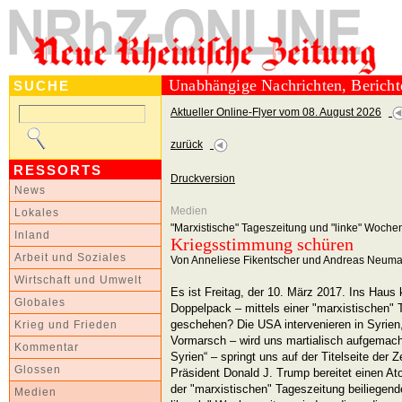
Unabhängige Nachrichten, Berich
SUCHE
Aktueller Online-Flyer vom 08. August 2026
zurück
RESSORTS
Druckversion
News
Medien
Lokales
"Marxistische" Tageszeitung und "linke" Wochen
Inland
Kriegsstimmung schüren
Arbeit und Soziales
Von Anneliese Fikentscher und Andreas Neum
Wirtschaft und Umwelt
Es ist Freitag, der 10. März 2017. Ins Hau
Globales
Doppelpack – mittels einer "marxistischen" 
geschehen? Die USA intervenieren in Syrien
Krieg und Frieden
Vormarsch – wird uns martialisch aufgemacht 
Kommentar
Syrien“ – springt uns auf der Titelseite der
Glossen
Präsident Donald J. Trump bereitet einen At
der "marxistischen" Tageszeitung beiliegende
Medien