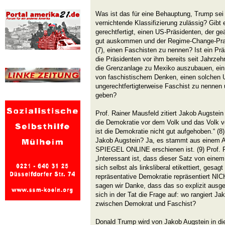
Was ist das für eine Behauptung, Trump sei e
vernichtende Klassifizierung zulässig? Gibt 
gerechtfertigt, einen US-Präsidenten, der ge
gut auskommen und der Regime-Change-Pra
(7), einen Faschisten zu nennen? Ist ein Präs
die Präsidenten vor ihm bereits seit Jahrze
die Grenzanlage zu Mexiko auszubauen, ein 
von faschistischem Denken, einen solchen 
ungerechtfertigterweise Faschist zu nennen
geben?
Prof. Rainer Mausfeld zitiert Jakob Augstein
die Demokratie vor dem Volk und das Volk vo
ist die Demokratie nicht gut aufgehoben.“ (8)
Jakob Augstein? Ja, es stammt aus einem Ar
SPIEGEL ONLINE erschienen ist. (9) Prof. 
„Interessant ist, dass dieser Satz von einem
sich selbst als linksliberal etikettiert, gesagt
repräsentative Demokratie repräsentiert NI
sagen wir Danke, dass das so explizit ausge
sich in der Tat die Frage auf: wo rangiert Ja
zwischen Demokrat und Faschist?
Donald Trump wird von Jakob Augstein in die