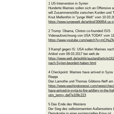
1 US-Intervention in Syrien
Hunderte Marines sollen sich an Offensive 
will Zusammenstöße zwischen Kurden und T
Knut Mellenthin in "junge Welt" vom 10.03.2
https://www.jungewelt.de/artikel/306854.us-in
2 Trump: Obama, Clinton co-founded ISIS
Videoaufzeichnung von USA TODAY vom 11
https://www.youtube.com/watch?v=mCHuZ
3 Kampf gegen IS: USA sollen Marines nach
Artikel vom 09.03.2017 bei welt.de
https://www.welt.de/politik/ausland/article
nach-Syrien-beordert-haben.html
4 Checkpoint: Marines have arrived in Syria to 
Raqqa
Dan Lamothe und Thomas Gibbons-Neff am 8
https://www.washingtonpost.com/news/check
have-arrived-in-syria-to-fire-artillery-in-the-fi
utm_term=.daf7e109c223
5 Das Ende des Westens
Der Sieg des selbsternannten Außenseiters b
Demokratie in einer existenziellen Krise ist