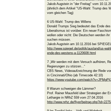
Jakob Augstein in "der Freitag" vom 10.11.2
(ähnlich dem Artikel "US-Wahl: Trump des
vom gleichen Tag)
6 US-Wahl: Trump des Willens
Donald Trumps Sieg bedeutet das Ende des
Liberalismus ist vorüber. Ein neuer Faschi
wollen oder nicht: Die Deutschen werden ihr
suchen müssen.
Jakob Augstein am 10.11.2016 bei SPIEG
http://www.spiegel.de/politik/ausland/us-wah
ende-des-westens-a-1120608.html
7 „Wir werden mit dem Versuch aufhören, Re
Regierungen zu stürzen...“
CBS News, Videoaufzeichnung der Rede vo
in Cincinnati/Ohio (ab Timecode 42:10)
https://www.youtube.com/watch?v=JPMgPl
8 Warum schweigen die Lämmer?
Prof. Rainer Mausfeld über Strategien der 
Lethargie in NRhZ 559 vom 27.04.2016
http://www.nrhz.de/flyer/beitrag.php?id=227
9 Im Zweifel links – Volk und Wahrheit