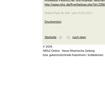
Anneliese Fikentscher und Andreas Neuman
http://www.nrhz.de/flyer/beitrag.php?id=235
Online-Flyer Nr. 604 vom 15.03.2017
Druckversion
Startseite
nach oben
© 2026
NRhZ-Online - Neue Rheinische Zeitung
bzw. gekennzeichnete AutorInnen / Institutionen