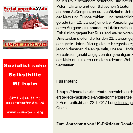
neuen Rolle besonders schätzen, und natürl
Polen, Ukraine und den Baltischen Staaten,
an ihren Außengrenzen auf zusätzliche Unter
der Nato und Europa zählen. Und tatsächlic
gerade (am 12. Januar) eine US-Panzerbrig
deren Aufgabe (zusammen mit italienischen So
Eskalation gegenüber Russland weiter voran
Umständen stellen die für den 21. Januar g
geeignete Unterstützung dieser Kriegsstrateg
jedoch dagegen diejenige sein, unsere Länd
zu befreien (unabhängig von den jeweiligen 
der Nato aufzulösen und die nuklearen Waff
verbannen.
Fussnoten:
1
https://deutsche-wirtschafts-nachrichten.
erste-rede-radikal-bis-an-die-schmerzgrenze
2 Veröffentlicht am 22.1.2017 bei
politnaviga
Queck
Zum Amtsantritt von US-Präsident Donald