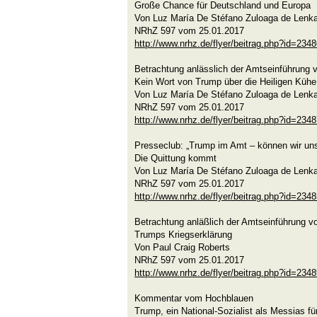
Große Chance für Deutschland und Europa
Von Luz María De Stéfano Zuloaga de Lenka
NRhZ 597 vom 25.01.2017
http://www.nrhz.de/flyer/beitrag.php?id=234
Betrachtung anlässlich der Amtseinführung 
Kein Wort von Trump über die Heiligen Kühe
Von Luz María De Stéfano Zuloaga de Lenka
NRhZ 597 vom 25.01.2017
http://www.nrhz.de/flyer/beitrag.php?id=234
Presseclub: „Trump im Amt – können wir un
Die Quittung kommt
Von Luz María De Stéfano Zuloaga de Lenka
NRhZ 597 vom 25.01.2017
http://www.nrhz.de/flyer/beitrag.php?id=234
Betrachtung anläßlich der Amtseinführung v
Trumps Kriegserklärung
Von Paul Craig Roberts
NRhZ 597 vom 25.01.2017
http://www.nrhz.de/flyer/beitrag.php?id=234
Kommentar vom Hochblauen
Trump, ein National-Sozialist als Messias fü