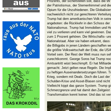
Prozents, der sicherstellen soll, dass die 9
der Patriotismus, der Sternenhimmel und di
Opium für die Unzufriedenen. Die Globalisie
nachweislich nicht zur gerechteren Verteilu
Trump hat dem amerikanischen Volk in seiner
angeboten: die Rückkehr in den Schoss der N
Nationalismus. Trump hat Immobilien und Ho
viel zu verlieren und kann viel gewinnen. Das
zum 1 Prozent gehören. Die Wirtschafts- un
Nationalstaat. Aber sie haben erkannt, dass
die Billigjobs in jenen Ländern geschaffen we
die größte Volkswirtschaft der Erde, die US
Vorteil sein. Der Rest der Welt muss nun se
zurechtkommt. George Soros hat Trump noc
Amtsantritt wüst beschimpft. Er hat Milliarde
gemacht. Jetzt gelten neue Regeln. Die Imp
zu heftigen Auseinandersetzungen führen. T
Krieg, sondern mit Deals. Doch die Last der
Schulden-Krise und Asset-Blasen sind nicht
Vielleicht kippt das ganze System. Trump gi
Schmerzgrenze und hat damit den Zeitgeist 
Transformation kennt keiner. Und das ist ver