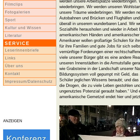
werden unsere Arbeitsplätze wiederbringen.
Filmclips
wiederbringen. Wir werden unseren Wohlstan
unsere Träume wiederbringen. Wir werden n
Fotogalerien
Autobahnen und Brücken und Flughäfen und
Sport
überall in unserem wunderbaren Land. Wir 
Kultur und Wissen
Sozialhilfe herausholen und wieder in Arbeit
amerikanischen Händen und amerikanischer
Literatur
Amerikaner wollen großartige Schulen für i
SERVICE
für ihre Familien und gute Jobs für sich selb
LeserInnenbriefe
vernünftige Forderungen einer rechtschaffene
viele unserer Bürger gibt es eine andere Real
Links
unseren Innenstädten in die Armutsfalle gera
Über uns
wie Grabsteine in der Landschaft unserer Nat
Kontakt
Bildungssystem voll gepumpt mit Geld, das
Schüler jeglichen Wissens beraubt; und das
Impressum/Datenschutz
die Drogen, die zu viele Leben gestohlen un
ungenutztes Potenzial geraubt haben.“ Und e
amerikanische Gemetzel endet hier und jetzt
ANZEIGEN