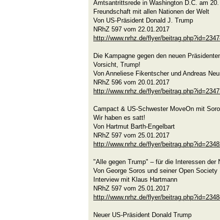
Amtsantrittsrede in Washington D.C. am 20.
Freundschaft mit allen Nationen der Welt
Von US-Präsident Donald J. Trump
NRhZ 597 vom 22.01.2017
http://www.nrhz.de/flyer/beitrag.php?id=234
Die Kampagne gegen den neuen Präsidente
Vorsicht, Trump!
Von Anneliese Fikentscher und Andreas Ne
NRhZ 596 vom 20.01.2017
http://www.nrhz.de/flyer/beitrag.php?id=234
Campact & US-Schwester MoveOn mit Soros
Wir haben es satt!
Von Hartmut Barth-Engelbart
NRhZ 597 vom 25.01.2017
http://www.nrhz.de/flyer/beitrag.php?id=234
"Alle gegen Trump" – für die Interessen de
Von George Soros und seiner Open Society F
Interview mit Klaus Hartmann
NRhZ 597 vom 25.01.2017
http://www.nrhz.de/flyer/beitrag.php?id=234
Neuer US-Präsident Donald Trump