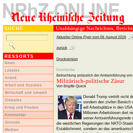
Unabhängige Nachrichten, Berich
SUCHE
Aktueller Online-Flyer vom 09. August 2026
zurück
RESSORTS
Druckversion
News
Kommentar
Lokales
Betrachtung anlässlich der Amtseinführung von
Inland
Militärisch-politische Zäsur
Arbeit und Soziales
Von Brigitte Queck
Wirtschaft und Umwelt
Donald Trump vertritt nicht d
Globales
sondern den zivilen Bereich d
will Arbeitsplätze in den USA
Krieg und Frieden
Millionen Arbeitslosen dort ni
Kommentar
seiner Amtseinführungsrede w
Glossen
die westlichen Regierungen der NATO-Staat
Establishment, sondern an das amerikanische
Medien