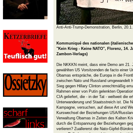
Anti-Anti-Trump-Demonstration, Berlin, 20.1
Kommuniqué des nationalen (italienisch
"Kein Krieg - Keine NATO", Florenz, 14. 
Zambon-Verlags)
Die NKKKN meint, dass eine Demo am 21. 
gewählten US Vorsitzenden de facto einer Un
Obamas entspräche, die Europa in die Frontl
zwischen Nato und Russland umgewandelt ha
Sieg gegen Hillary Clinton unrechtmäßig er
Rahmen einer von Putin gelenkten Operation
CIA geliefert, die - in der Tat - weltweit di
Unterwanderung und Staatsstreich ist. Die N
Kampagne, versuchen, auf diese Art und We
Kurswechsel der Beziehungen USA/Russland 
Verwaltung Obamas in Zeiten des Kalten Krie
durch die Entspannung der Beziehungen ge
verlieren? Zuallererst die Nato-Gipfel-Bürokra